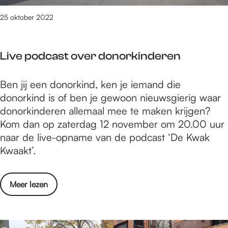
o
t
l
25 oktober 2022
e
g
r
a
k
Live podcast over donorkinderen
n
v
l
r
L
Ben jij een donorkind, ken je iemand die
e
o
i
donorkind is of ben je gewoon nieuwsgierig waar
i
u
v
donorkinderen allemaal mee te maken krijgen?
d
w
e
Kom dan op zaterdag 12 november om 20.00 uur
t
e
p
naar de live-opname van de podcast ‘De Kwak
s
n
o
Kwaakt’.
t
v
d
e
e
c
r
l
o
Meer lezen
a
k
d
v
s
v
N
e
t
r
N
r