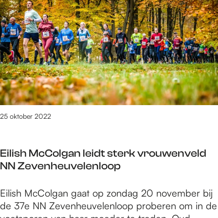
e
0
t
/
m
2
2
6
8
v
25 oktober 2022
a
n
3
Eilish McColgan leidt sterk vrouwenveld
0
NN Zevenheuvelenloop
8
9
E
Eilish McColgan gaat op zondag 20 november bij
r
i
de 37e NN Zevenheuvelenloop proberen om in de
e
l