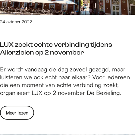
M
a
a
b
r
r
24 oktober 2022
i
i
k
e
e
LUX zoekt echte verbinding tijdens
k
n
Allerzielen op 2 november
m
s
e
t
L
Er wordt vandaag de dag zoveel gezegd, maar
e
r
U
luisteren we ook echt naar elkaar? Voor iedereen
t
a
X
die een moment van echte verbinding zoekt,
s
a
z
organiseert LUX op 2 november De Bezieling.
M
t
o
a
e
r
o
Meer lezen
k
i
v
t
k
e
e
e