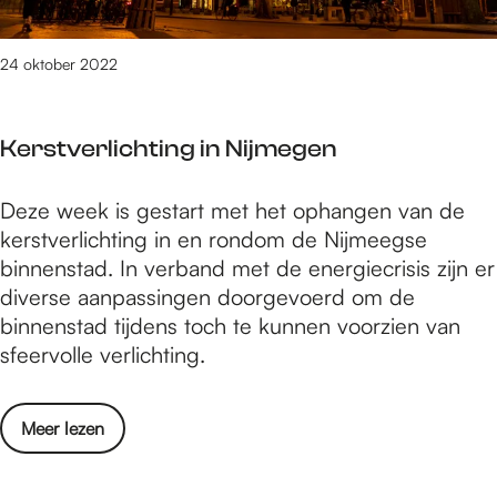
2
e
t
r
n
f
a
z
o
a
24 oktober 2022
a
i
v
s
n
e
e
e
v
l
m
Kerstverlichting in Nijmegen
b
o
e
b
r
o
n
e
K
Deze week is gestart met het ophangen van de
e
r
o
r
e
kerstverlichting in en rondom de Nijmeegse
e
h
p
r
binnenstad. In verband met de energiecrisis zijn er
k
e
2
s
diverse aanpassingen doorgevoerd om de
t
t
n
t
binnenstad tijdens toch te kunnen voorzien van
a
H
o
v
sfeervolle verlichting.
a
o
v
e
n
n
e
r
v
i
m
o
Meer lezen
l
o
g
b
v
i
o
c
e
e