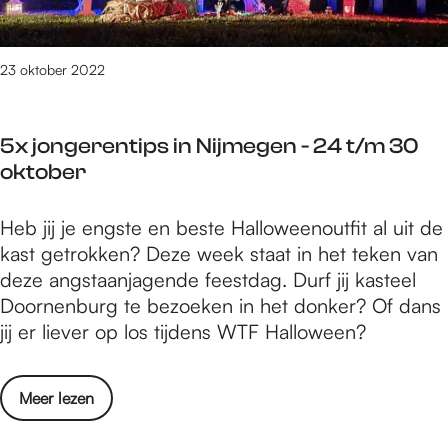
o
a
S
r
á
F
23 oktober 2022
n
e
c
r
h
5x jongerentips in Nijmegen - 24 t/m 30
n
e
oktober
a
z
n
C
5
Heb jij je engste en beste Halloweenoutfit al uit de
d
a
x
kast getrokken? Deze week staat in het teken van
o
s
j
deze angstaanjagende feestdag. Durf jij kasteel
S
t
o
Doornenburg te bezoeken in het donker? Of dans
á
i
n
jij er liever op los tijdens WTF Halloween?
n
l
g
c
l
e
h
o
o
Meer lezen
r
e
m
v
e
z
a