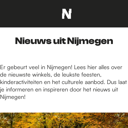
G
a
n
Nieuws uit Nijmegen
a
a
r
d
Er gebeurt veel in Nijmegen! Lees hier alles over
e
de nieuwste winkels, de leukste feesten,
h
kinderactiviteiten en het culturele aanbod. Dus laat
o
je informeren en inspireren door het nieuws uit
m
Nijmegen!
e
p
2
a
2
g
6