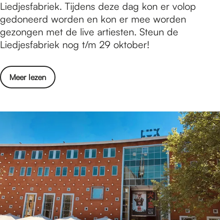
e
Liedjesfabriek. Tijdens deze dag kon er volop
n
u
d
gedoneerd worden en kon er mee worden
o
v
j
gezongen met de live artiesten. Steun de
r
e
e
Liedjesfabriek nog t/m 29 oktober!
k
l
s
i
e
f
n
n
o
Meer lezen
a
d
l
v
b
e
o
e
r
r
o
r
i
e
p
L
e
n
i
k
e
m
d
e
j
e
e
t
s
s
f