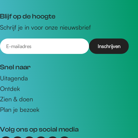
Blijf op de hoogte
Schrijf je in voor onze nieuwsbrief
E
-
m
Snel naar
a
Uitagenda
i
Ontdek
l
a
Zien & doen
d
Plan je bezoek
r
e
Volg ons op social media
s