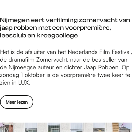
n
e
-
n
1
Nijmegen eert verfilming zomervacht van
i
1
jaap robben met een voorpremière,
n
t
leesclub en kroegcollege
N
/
i
m
N
Het is de afsluiter van het Nederlands Film Festival,
j
1
i
de dramafilm Zomervacht, naar de bestseller van
m
7
j
de Nijmeegse auteur en dichter Jaap Robben. Op
e
s
m
zondag 1 oktober is de voorpremière twee keer te
g
e
e
zien in LUX.
e
p
g
n
t
e
-
e
o
Meer lezen
n
1
m
v
e
1
b
e
e
t
e
r
r
/
r