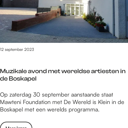
r
i
a
n
p
a
r
L
e
u
s
d
e
i
12 september 2023
n
c
t
r
e
Muzikale avond met wereldse artiesten in
a
e
de Boskapel
p
r
r
t
M
Op zaterdag 30 september aanstaande staat
e
‘
u
Mawteni Foundation met De Wereld is Klein in de
s
I
z
Boskapel met een werelds programma.
e
o
i
n
l
k
t
a