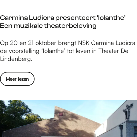
r
m
o
e
Carmina Ludicra presenteert ‘Iolanthe’
s
g
Een muzikale theaterbeleving
s
e
i
n
C
Op 20 en 21 oktober brengt NSK Carmina Ludicra
n
a
de voorstelling ‘Iolanthe’ tot leven in Theater De
g
r
Lindenberg.
N
m
i
i
j
o
Meer lezen
n
m
v
a
e
e
L
g
r
u
e
C
d
n
a
i
r
c
m