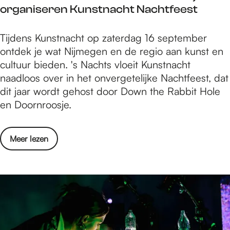
s
m
h
organiseren Kunstnacht Nachtfeest
e
e
u
e
t
a
z
a
D
Tijdens Kunstnacht op zaterdag 16 september
w
r
i
t
o
ontdek je wat Nijmegen en de regio aan kunst en
e
t
k
e
w
cultuur bieden. 's Nachts vloeit Kunstnacht
r
i
a
r
n
naadloos over in het onvergetelijke Nachtfeest, dat
e
e
l
b
t
dit jaar wordt gehost door Down the Rabbit Hole
l
s
e
e
h
en Doornroosje.
d
t
t
l
e
s
e
h
e
R
e
n
e
o
Meer lezen
v
a
a
i
a
v
i
b
r
n
t
e
n
b
t
d
e
r
g
i
i
e
r
D
t
e
B
b
o
H
s
o
e
w
o
t
s
l