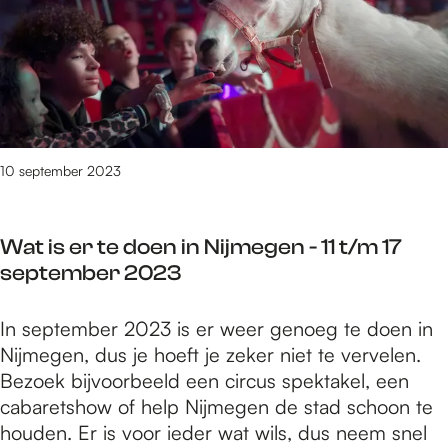
m
1
e
t
i
e
7
r
f
d
t
s
e
e
T
e
e
u
a
p
s
r
p
t
t
k
e
e
u
10 september 2023
T
m
n
h
b
s
a
e
Wat is er te doen in Nijmegen - 11 t/m 17
t
t
r
september 2023
m
e
e
n
W
In september 2023 is er weer genoeg te doen in
t
T
a
Nijmegen, dus je hoeft je zeker niet te vervelen.
T
h
t
Bezoek bijvoorbeeld een circus spektakel, een
a
e
i
cabaretshow of help Nijmegen de stad schoon te
p
B
s
houden. Er is voor ieder wat wils, dus neem snel
e
i