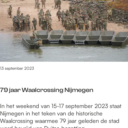
e
8
t
/
m
1
7
4
6
v
13 september 2023
a
n
3
79 jaar Waalcrossing Nijmegen
0
9
7
In het weekend van 15-17 september 2023 staat
0
9
Nijmegen in het teken van de historische
r
j
Waalcrossing waarmee 79 jaar geleden de stad
e
a