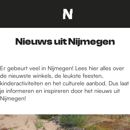
G
a
n
Nieuws uit Nijmegen
a
a
r
d
Er gebeurt veel in Nijmegen! Lees hier alles over
e
de nieuwste winkels, de leukste feesten,
h
kinderactiviteiten en het culturele aanbod. Dus laat
o
je informeren en inspireren door het nieuws uit
m
Nijmegen!
e
p
1
a
7
g
3