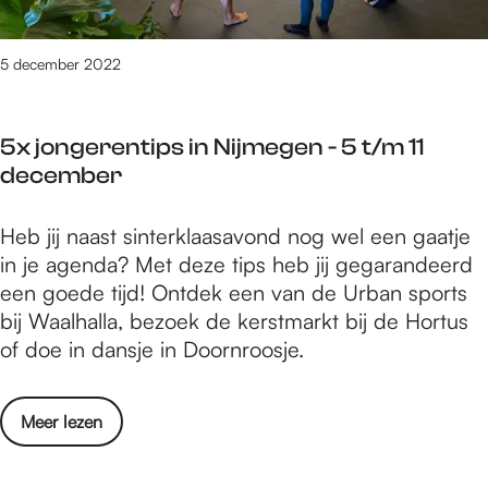
e
m
c
d
e
e
o
5 december 2022
g
m
e
e
b
n
n
e
5x jongerentips in Nijmegen - 5 t/m 11
i
-
r
december
n
1
N
2
5
Heb jij naast sinterklaasavond nog wel een gaatje
i
t
x
in je agenda? Met deze tips heb jij gegarandeerd
j
/
j
een goede tijd! Ontdek een van de Urban sports
m
m
o
bij Waalhalla, bezoek de kerstmarkt bij de Hortus
e
1
n
of doe in dansje in Doornroosje.
g
8
g
e
d
e
n
e
o
Meer lezen
r
-
c
v
e
1
e
e