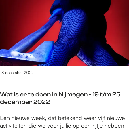
n
6
0
x
t
d
2
j
i
e
2
o
p
c
t
n
s
e
/
g
i
m
m
e
n
b
1
r
N
e
j
e
i
r
a
n
j
2
n
t
18 december 2022
m
0
u
i
e
2
a
p
g
2
r
Wat is er te doen in Nijmegen - 19 t/m 25
s
e
t
i
december 2022
i
n
/
2
n
-
m
0
W
Een nieuwe week, dat betekend weer vijf nieuwe
N
1
1
2
a
activiteiten die we voor jullie op een rijtje hebben
i
9
j