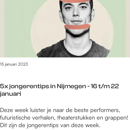
a
t
e
t
r
i
n
/
i
s
i
m
e
n
2
r
N
9
t
i
j
e
j
a
d
m
n
o
15 januari 2023
e
u
e
g
a
n
e
r
5x jongerentips in Nijmegen - 16 t/m 22
i
n
i
januari
n
-
N
2
5
Deze week luister je naar de beste performers,
i
3
x
futuristische verhalen, theaterstukken en grappen!
j
t
j
Dit zijn de jongerentips van deze week.
m
/