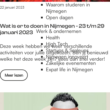
n
m
Waarom studeren in
t
22 januari 2023
e
Nijmegen
i
g
Open dagen
p
e
Wat is er te doen in Nijmegen - 23 t/m 29
s
n
Werk & ondernemen
januari 2023
i
-
Health
n
2
High Tech
W
Deze week hebben we weer verschillende
N
3
Startups & Scaleups
a
activiteiten voor jullie uitgekozen. Ben jij benieuwd
i
t
Nijmegen innoveert
t
welke het deze week zijn? Lees dan snel verder!
j
/
Zakelijke evenementen
i
m
m
Expat life in Nijmegen
s
e
2
o
Meer lezen
e
g
9
v
r
e
j
e
t
n
a
r
e
-
n
W
d
2
u
a
o
3