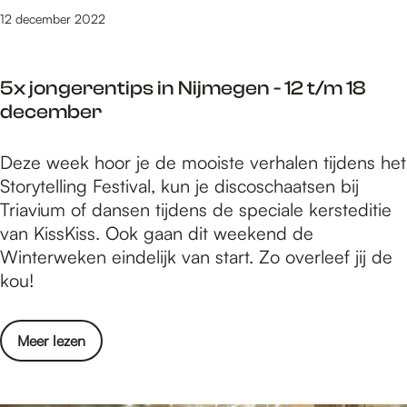
e
e
o
12 december 2022
g
m
e
e
b
n
n
e
5x jongerentips in Nijmegen - 12 t/m 18
i
-
r
december
n
1
N
9
5
Deze week hoor je de mooiste verhalen tijdens het
i
t
x
Storytelling Festival, kun je discoschaatsen bij
j
/
j
Triavium of dansen tijdens de speciale kersteditie
m
m
o
van KissKiss. Ook gaan dit weekend de
e
2
n
Winterweken eindelijk van start. Zo overleef jij de
g
5
g
kou!
e
d
e
n
e
r
-
c
o
Meer lezen
e
1
e
v
n
9
m
e
t
t