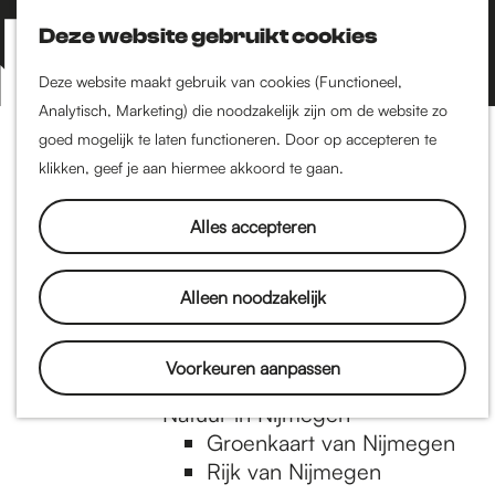
Nijmegen-Zuid
Nijmegen-Nieuw-West
Deze website gebruikt cookies
Z
K
Nijmegen-Oud-West
o
a
M
Deze website maakt gebruik van cookies (Functioneel,
Dukenburg
e
a
Analytisch, Marketing) die noodzakelijk zijn om de website zo
e
Lindenholt
G
k
r
goed mogelijk te laten functioneren. Door op accepteren te
n
e
t
klikken, geef je aan hiermee akkoord te gaan.
Historie
u
n
De oudste stad van
a
Alles accepteren
Nederland
Historische tijdlijn
n
Romeinse Limes
Alleen noodzakelijk
Vrede van Nijmegen
Penning
a
Voorkeuren aanpassen
Natuur in Nijmegen
Groenkaart van Nijmegen
a
Rijk van Nijmegen