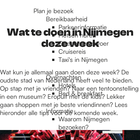
r
Plan je bezoek
Bereikbaarheid
Parkeerinformatie
d
Wat te doen in Nijmegen
Fietsen huren
deze week
Openbaar vervoer
Cruisereis
e
Taxi's in Nijmegen
Wat kun je allemaal gaan doen deze week? De
h
Overnachten
oudste stad van Nederland heeft veel te bieden.
Hotels
Op stap met je vrienden? Naar een tentoonstelling
Bed & breakfast
o
in een museum? Eropuit met de kids? Lekker
gaan shoppen met je beste vriendinnen? Lees
Informatie
hieronder alle tips voor de komende week.
m
Waarom Nijmegen
bezoeken?
3
Citystore Rijk van Nijmegen
6