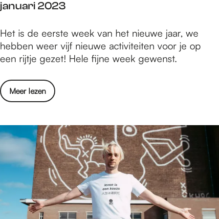
januari 2023
i
t
n
/
W
Het is de eerste week van het nieuwe jaar, we
N
m
a
hebben weer vijf nieuwe activiteiten voor je op
i
8
t
een rijtje gezet! Hele fijne week gewenst.
j
j
i
m
a
s
e
n
o
Meer lezen
e
g
u
v
r
e
a
e
t
n
r
r
e
2
i
W
d
t
a
o
/
t
e
m
i
n
8
s
i
j
e
n
a
r