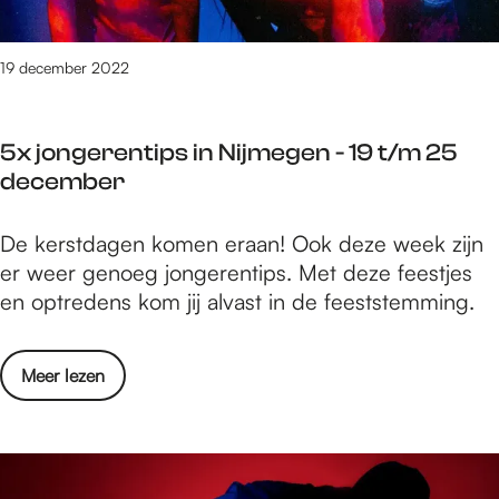
u
e
m
r
a
d
e
t
r
o
19 december 2022
g
/
i
e
e
m
n
n
1
5x jongerentips in Nijmegen - 19 t/m 25
i
-
j
december
n
2
a
N
6
n
5
De kerstdagen komen eraan! Ook deze week zijn
i
d
u
x
er weer genoeg jongerentips. Met deze feestjes
j
e
a
j
en optredens kom jij alvast in de feeststemming.
m
c
r
o
e
e
i
n
g
m
o
Meer lezen
g
e
b
v
e
n
e
e
r
-
r
r
e
2
2
5