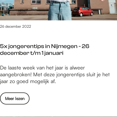
N
n
t
i
u
e
j
a
d
m
r
o
26 december 2022
e
i
e
g
n
e
5x jongerentips in Nijmegen - 26
i
n
december t/m 1 januari
n
-
N
2
5
De laaste week van het jaar is alweer
i
t
x
aangebroken! Met deze jongerentips sluit je het
j
/
j
jaar zo goed mogelijk af.
m
m
o
e
8
n
g
j
o
Meer lezen
g
e
a
v
e
n
n
e
r
-