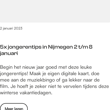
r
N
j
t
i
a
e
j
n
d
m
u
o
2 januari 2023
e
a
e
g
r
n
e
i
5x jongerentips in Nijmegen 2 t/m 8
i
n
januari
n
-
N
9
5
Begin het nieuw jaar goed met deze leuke
i
t
x
jongerentips! Maak je eigen digitale kaart, doe
j
/
j
mee aan de muziekbingo of ga lekker naar de
m
m
o
film. Je hoeft je zeker niet te vervelen tijdens deze
e
1
n
winterse vakantiedagen.
g
3
g
e
j
e
n
a
o
Meer lezen