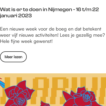
e
r
p
g
i
Wat is er te doen in Nijmegen - 16 t/m 22
s
e
2
januari 2023
i
n
0
n
-
2
W
Een nieuwe week voor de boeg en dat betekent
N
1
3
a
weer vijf nieuwe activiteiten! Lees je gezellig mee?
i
6
t
Hele fijne week gewenst!
j
t
i
m
/
s
e
m
o
Meer lezen
e
g
2
v
r
e
2
e
t
n
j
r
e
-
a
W
d
1
n
a
o
6
u
t
e
t
a
i
n
/
r
s