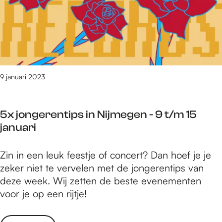
i
m
i
e
n
2
r
N
2
t
i
j
e
j
a
d
m
n
o
9 januari 2023
e
u
e
g
a
n
e
r
5x jongerentips in Nijmegen - 9 t/m 15
i
n
i
januari
n
-
N
1
5
Zin in een leuk feestje of concert? Dan hoef je je
i
6
x
zeker niet te vervelen met de jongerentips van
j
t
j
deze week. Wij zetten de beste evenementen
m
/
o
voor je op een rijtje!
e
m
n
g
2
g
e