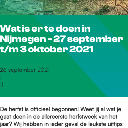
r
Wat is er te doen in
d
Nijmegen - 27 september
e
t/m 3 oktober 2021
h
26 september 2021
|
|
|
o
m
De herfst is officieel begonnen! Weet jij al wat je
gaat doen in de allereerste herfstweek van het
jaar? Wij hebben in ieder geval de leukste uittips