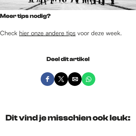
Meer tips nodig?
Check
hier onze andere tips
voor deze week.
Deel dit artikel
D
D
D
D
e
e
e
e
e
e
e
e
l
l
l
l
d
d
d
d
Dit vind je misschien ook leuk:
e
e
e
e
z
z
z
z