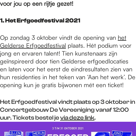
e
voor jou op een rijtje gezet!
p
1. Het Erfgoedfestival 2021
Op zondag 3 oktober vindt de opening van
het
a
Gelderse Erfgoedfestival
plaats. Hét podium voor
jong en ervaren talent! Tien kunstenaars zijn
geïnspireerd door tien Gelderse erfgoedlocaties
g
en laten voor het eerst de eindresultaten zien van
hun residenties in het teken van ‘Aan het werk’. De
e
opening kun je gratis bijwonen mét een ticket!
Het Erfgoedfestival vindt plaats op 3 oktober in
Concertgebouw De Vereeniging vanaf 12:00
uur. Tickets bestel je
via deze link
.