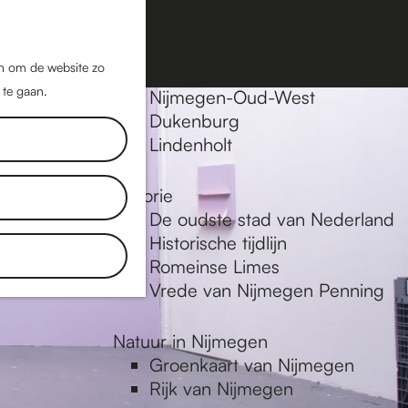
Nijmegen-Oost
Nijmegen-Midden
Z
K
Nijmegen-Zuid
o
a
M
jn om de website zo
Nijmegen-Nieuw-West
e
a
 te gaan.
e
Nijmegen-Oud-West
k
r
Dukenburg
n
e
t
Lindenholt
u
n
Historie
De oudste stad van Nederland
Historische tijdlijn
Romeinse Limes
Vrede van Nijmegen Penning
Natuur in Nijmegen
Groenkaart van Nijmegen
Rijk van Nijmegen