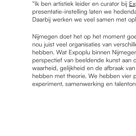
e
“Ik ben artistiek leider en curator bij
Ex
presentatie-instelling laten we hedend
Daarbij werken we veel samen met opk
p
Nijmegen doet het op het moment goed 
a
nou juist veel organisaties van verschi
hebben. Wat Expoplu binnen Nijmegen un
perspectief van beeldende kunst aan 
g
waarheid, gelijkheid en de afbraak van
hebben met theorie. We hebben vier p
experiment, samenwerking en talenton
e