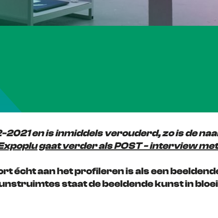
02-2021 en is inmiddels verouderd, zo is de n
Expoplu gaat verder als POST - interview met 
rt écht aan het profileren is als een beeldend
unstruimtes staat de beeldende kunst in bloei