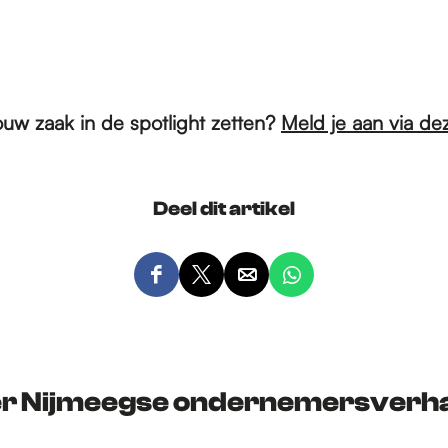
ouw zaak in de spotlight zetten?
Meld je aan via dez
Deel dit artikel
D
D
D
D
e
e
e
e
e
e
e
e
l
l
l
l
d
d
d
d
r Nijmeegse ondernemersverha
e
e
e
e
z
z
z
z