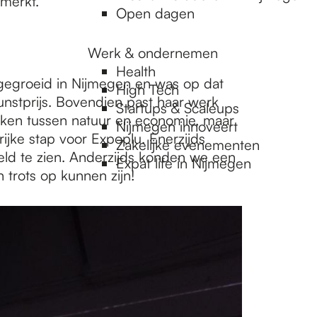
emerkt.
Open dagen
Werk & ondernemen
Health
pgegroeid in Nijmegen en was op dat
High Tech
stprijs. Bovendien past haar werk
Startups & Scaleups
akken tussen natuur en economie, maar
Nijmegen innoveert
jke stap voor Expoplu. Enerzijds
Zakelijke evenementen
ld te zien. Anderzijds konden we een
Expat life in Nijmegen
 trots op kunnen zijn!