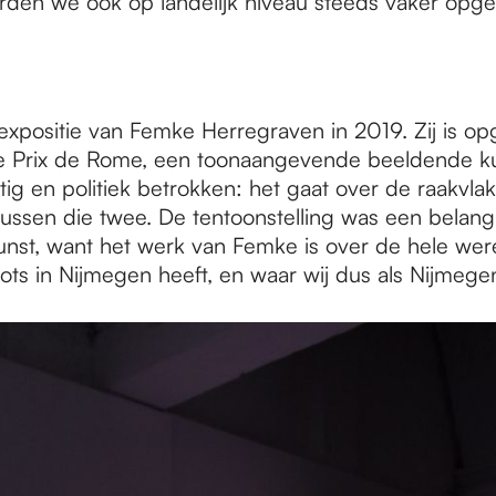
orden we ook op landelijk niveau steeds vaker opg
 expositie van Femke Herregraven in 2019. Zij is o
 Prix de Rome, een toonaangevende beeldende kun
tig en politiek betrokken: het gaat over de raakvl
ssen die twee. De tentoonstelling was een belangri
st, want het werk van Femke is over de hele were
s in Nijmegen heeft, en waar wij dus als Nijmegen