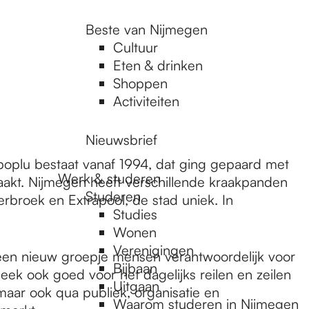
Beste van Nijmegen
Cultuur
Eten & drinken
Shoppen
Activiteiten
Nieuwsbrief
oplu bestaat vanaf 1994, dat ging gepaard met
Werk & studeren
raakt. Nijmegen heeft verschillende kraakpanden
Studeren
erbroek en Extrapool, de stad uniek. In
Studies
Wonen
Verenigingen
ar een nieuw groepje mensen verantwoordelijk voor
Bijbaan
eek ook goed voor het dagelijks reilen en zeilen
Uitgaan
maar ook qua publiek, organisatie en
Waarom studeren in Nijmegen