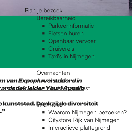
Plan je bezoek
Bereikbaarheid
Parkeerinformatie
Fietsen huren
Openbaar vervoer
Cruisereis
Taxi's in Nijmegen
Overnachten
Hotels
aam van Expoplu veranderd in
Bed & breakfast
artistiek leider Youri Appelo
e kunststad. Dankzij de diversiteit
Informatie
.”
Waarom Nijmegen bezoeken?
Citystore Rijk van Nijmegen
Interactieve plattegrond