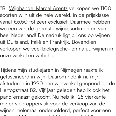
e
“Bij
Wijnhandel Marcel Arentz
verkopen we 1100
soorten wijn uit de hele wereld, in de prijsklasse
p
vanaf €5,50 tot zeer exclusief. Daarmee hebben
we een van de grootste wijnassortimenten van
heel Nederland! De nadruk ligt bij ons op wijnen
a
uit Duitsland, Italië en Frankrijk. Bovendien
verkopen we veel biologische- en natuurwijnen in
g
onze winkel en webshop.
Tijdens mijn studiejaren in Nijmegen raakte ik
e
gefascineerd in wijn. Daarom heb ik na mijn
afstuderen in 1990 een wijnwinkel geopend op de
Hertogstraat 82. Vijf jaar geleden heb ik ook het
pand ernaast gekocht. Nu heb ik 125 vierkante
meter vloeroppervlak voor de verkoop van de
wijnen, helemaal onderkelderd, perfect voor een