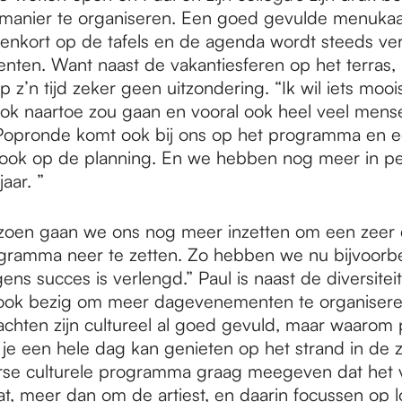
manier te organiseren. Een goed gevulde menukaar
nnenkort op de tafels en de agenda wordt steeds ve
ten. Want naast de vakantiesferen op het terras, 
 z’n tijd zeker geen uitzondering. “Ik wil iets mooi
 ook naartoe zou gaan en vooral ook heel veel mens
Popronde komt ook bij ons op het programma en 
at ook op de planning. En we hebben nog meer in pe
aar. ”
zoen gaan we ons nog meer inzetten om een zeer 
ogramma neer te zetten. Zo hebben we nu bijvoorb
ns succes is verlengd.” Paul is naast de diversitei
ok bezig om meer dagevenementen te organisere
chten zijn cultureel al goed gevuld, maar waarom p
je een hele dag kan genieten op het strand in de z
rse culturele programma graag meegeven dat het 
at, meer dan om de artiest, en daarin focussen op l