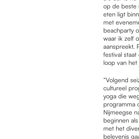
op de beste 
eten ligt bi
met evenemen
beachparty op
waar ik zelf
aanspreekt. 
festival sta
loop van het j
“Volgend sei
cultureel pr
yoga die wege
programma o
Nijmeegse na
beginnen als 
met het dive
belevenis ga