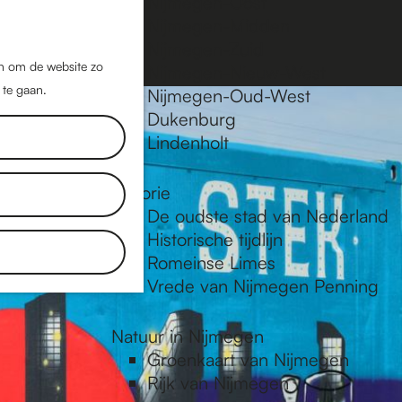
Nijmegen-Oost
Nijmegen-Midden
Z
K
Nijmegen-Zuid
o
a
M
jn om de website zo
Nijmegen-Nieuw-West
e
a
 te gaan.
e
Nijmegen-Oud-West
k
r
Dukenburg
n
e
t
Lindenholt
u
n
Historie
De oudste stad van Nederland
Historische tijdlijn
Romeinse Limes
Vrede van Nijmegen Penning
Natuur in Nijmegen
Groenkaart van Nijmegen
Rijk van Nijmegen