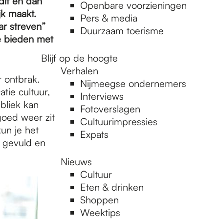
 dit en dan
Openbare voorzieningen
jk maakt.
Pers & media
ar streven”
Duurzaam toerisme
te bieden met
Blijf op de hoogte
Verhalen
 ontbrak.
Nijmeegse ondernemers
tie cultuur,
Interviews
bliek kan
Fotoverslagen
goed weer zit
Cultuurimpressies
kun je het
Expats
d gevuld en
Nieuws
Cultuur
Eten & drinken
Shoppen
Weektips