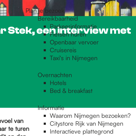
Plan je bezoek
Bereikbaarheid
Parkeerinformatie
r Stek, een interview met
Fietsen huren
Openbaar vervoer
Cruisereis
Taxi's in Nijmegen
Overnachten
Hotels
Bed & breakfast
Informatie
Waarom Nijmegen bezoeken?
evoel van
Citystore Rijk van Nijmegen
ar te turen
Interactieve plattegrond