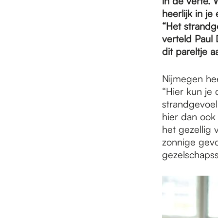
e
in de verte. 
heerlijk in j
“Het strandg
p
verteld Paul 
dit pareltje 
a
Nijmegen hee
“Hier kun je 
g
strandgevoel
hier dan ook 
het gezellig 
e
zonnige gevo
gezelschapssp