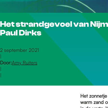
r
Het strandgevoel van Nijm
d
Paul Dirks
e
2 september 2021
|
h
Door:
Amy Ruiters
|
o
|
m
Het zonnetje 
warm zand om