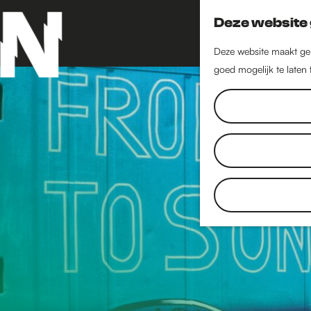
Deze website 
Deze website maakt geb
goed mogelijk te laten
G
a
n
a
a