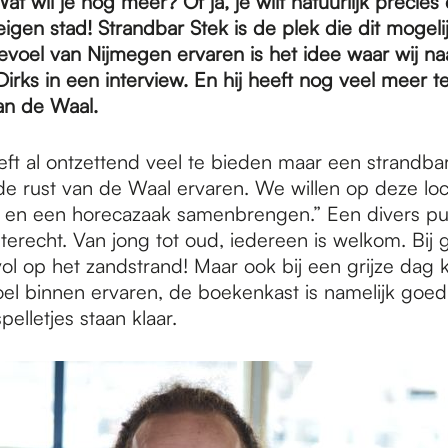
Wat wil je nog meer? Of ja, je wilt natuurlijk precies
e eigen stad! Strandbar Stek is de plek die dit mogeli
evoel van Nijmegen ervaren is het idee waar wij na
Dirks in een interview. En hij heeft nog veel meer 
aan de Waal.
ft al ontzettend veel te bieden maar een strandbar
de rust van de Waal ervaren. We willen op deze loca
 en een horecazaak samenbrengen.” Een divers pu
terecht. Van jong tot oud, iedereen is welkom. Bij 
vol op het zandstrand! Maar ook bij een grijze dag 
el binnen ervaren, de boekenkast is namelijk goe
elletjes staan klaar.