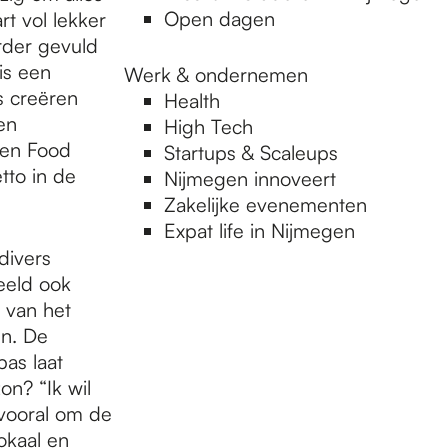
Open dagen
t vol lekker
rder gevuld
is een
Werk & ondernemen
s creëren
Health
en
High Tech
een Food
Startups & Scaleups
tto in de
Nijmegen innoveert
Zakelijke evenementen
Expat life in Nijmegen
divers
eeld ook
t van het
n. De
as laat
on? “Ik wil
vooral om de
okaal en