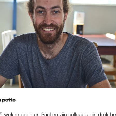
 petto
5 weken open en Paul en zijn collega’s zijn druk be