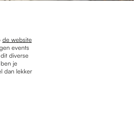
p
de website
igen events
dit diverse
 ben je
l dan lekker