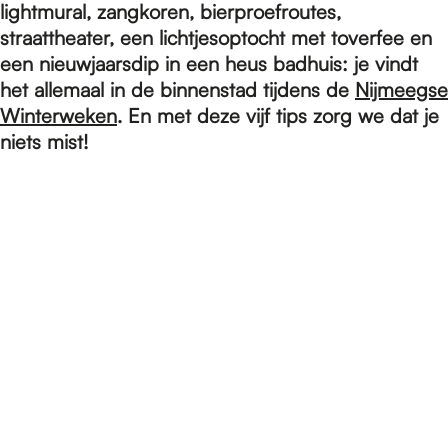
e
lightmural, zangkoren, bierproefroutes,
straattheater, een lichtjesoptocht met toverfee en
een nieuwjaarsdip in een heus badhuis: je vindt
p
het allemaal in de binnenstad tijdens de
Nijmeegse
Winterweken
. En met deze vijf tips zorg we dat je
a
niets mist!
g
e