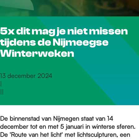
r
5x dit mag je niet missen
d
tijdens de Nijmeegse
e
Winterweken
h
13 december 2024
|
|
|
o
m
De binnenstad van Nijmegen staat van 14
december tot en met 5 januari in winterse sferen.
De 'Route van het licht' met lichtsculpturen, een