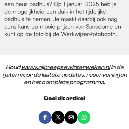
een heus badhuis? Op 1 januari 2025 heb je
de mogelijkheid een duik in het tijdelijke
badhuis te nemen. Je maakt daarbij ook nog
eens kans op mooie prijzen van Sanadome en
kunt op de foto bij de Werkwijzer-fotobooth.
Houd
www.nijmeegsewinterweken.nl
in de
gaten voor de laatste updates, reserveringen
en het complete programma.
Deel dit artikel
D
D
D
D
e
e
e
e