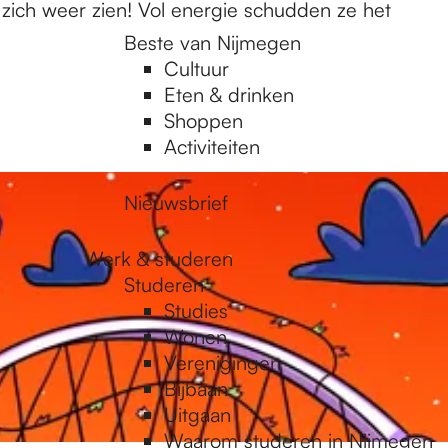
 zich weer zien! Vol energie schudden ze het
Beste van Nijmegen
Cultuur
Eten & drinken
Shoppen
Activiteiten
Nieuwsbrief
Werk & studeren
Studeren
Studies
Wonen
Verenigingen
Bijbaan
Uitgaan
Waarom studeren in Nijmegen