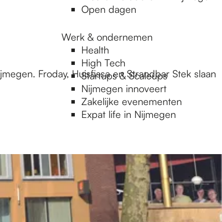
Open dagen
Werk & ondernemen
Health
High Tech
ijmegen. Froday, Huisfissa en Strandbar Stek slaan
Startups & Scaleups
Nijmegen innoveert
Zakelijke evenementen
Expat life in Nijmegen