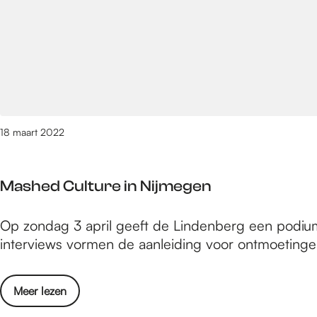
e
/
m
2
6
8
2
v
18 maart 2022
a
n
3
Mashed Culture in Nijmegen
0
9
M
Op zondag 3 april geeft de Lindenberg een podium
0
a
interviews vormen de aanleiding voor ontmoeting
r
s
e
h
s
o
Meer lezen
e
u
v
d