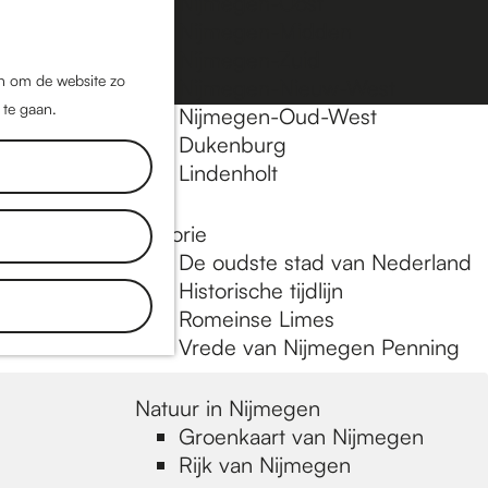
Nijmegen-Oost
Nijmegen-Midden
Z
K
Nijmegen-Zuid
o
a
M
jn om de website zo
Nijmegen-Nieuw-West
e
a
 te gaan.
e
Nijmegen-Oud-West
k
r
Dukenburg
n
e
t
Lindenholt
u
n
Historie
inkels, de
De oudste stad van Nederland
aat je
Historische tijdlijn
Romeinse Limes
Vrede van Nijmegen Penning
Natuur in Nijmegen
Groenkaart van Nijmegen
Rijk van Nijmegen