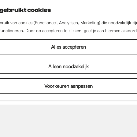
gebruikt cookies
ruik van cookies (Functioneel, Analytisch, Marketing) die noodzakelijk zi
 functioneren. Door op accepteren te klikken, geef je aan hiermee akkoord
Nieuws uit Nijmegen
Alles accepteren
Alleen noodzakelijk
el in Nijmegen! Lees hier alles over de nieuwste w
en, kinderactiviteiten en het culturele aanbod. Dus l
Voorkeuren aanpassen
n inspireren door het nieuws uit Nijmegen!