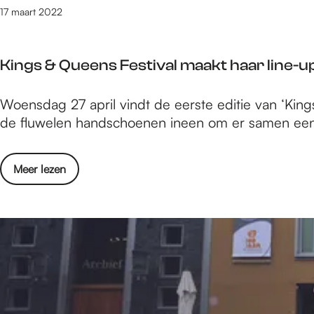
r
e
17 maart 2022
o
g
r
s
k
Kings & Queens Festival maakt haar line-
K
e
a
s
K
Woensdag 27 april vindt de eerste editie van ‘King
m
t
i
de fluwelen handschoenen ineen om er samen een
e
:
n
r
L
g
o
e
o
Meer lezen
s
r
n
v
&
k
t
e
Q
e
e
r
u
s
k
K
e
t
r
i
e
:
i
n
n
L
e
g
s
e
b