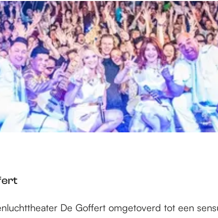
fert
luchttheater De Goffert omgetoverd tot een sensue