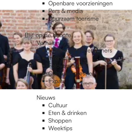
Openbare voorzieningen
Pers & media
Duurzaam toerisme
Blijf op de hoogte
Verhalen
Nijmeegse ondernemers
Interviews
Fotoverslagen
Cultuurimpressies
Expats
Nieuws
Cultuur
Eten & drinken
Shoppen
Weektips