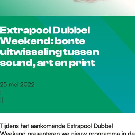
r
Extrapool Dubbel
d
Weekend: bonte
e
uitwisseling tussen
sound, art en print
h
25 mei 2022
|
o
|
|
m
Tijdens het aankomende Extrapool Dubbel
Weekend presenteren we nieuw programma in de