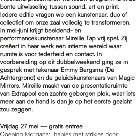
e
bonte uitwisseling tussen sound, art en print.
Iedere editie vragen we een kunstenaar, duo of
p
collectief om onze zaal volledig te transformeren.
In mei-juni krijgt beeldend- en
performancekunstenaar Mireille Tap vrij spel. Zij
a
creëert in haar werk een intieme wereld waar
ruimte is voor tederheid en contact. In
voorbereiding op dit dubbelweekend ging ze in
g
gesprek met tekenaar Emmy Bergsma (De
Achtergrond) en de geluidskunstenaars van Magic
e
Mirrors. Mireille maakt van de presentatieruimte
van Extrapool een zachte geborgen plek, waar iets
meer aan de hand is dan je op het eerste gezicht
zou zeggen.
Vrijdag 27 mei — gratis entree
Opening Morgana: hapjes met strikjes door