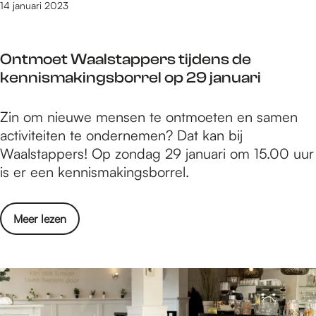
f
14 januari 2023
t
é
i
K
n
Ontmoet Waalstappers tijdens de
N
B
kennismakingsborrel op 29 januari
O
o
O
t
O
Zin om nieuwe mensen te ontmoeten en samen
P
t
n
activiteiten te ondernemen? Dat kan bij
o
e
t
Waalstappers! Op zondag 29 januari om 15.00 uur
p
n
m
is er een kennismakingsborrel.
e
d
o
n
a
e
t
a
o
Meer lezen
t
i
l
v
W
n
e
a
B
r
a
o
O
l
t
n