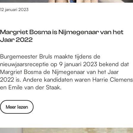
t
o
g
m
e
e
12 januari 2023
e
e
n
v
n
g
h
e
G
e
a
Margriet Bosma is Nijmegenaar van het
n
r
n
n
Jaar 2022
i
o
s
d
n
o
l
e
M
Burgemeester Bruls maakte tijdens de
N
t
u
n
a
nieuwjaarsreceptie op 9 januari 2023 bekend dat
i
s
i
i
r
Margriet Bosma de Nijmegenaar van het Jaar
j
t
t
n
g
2022 is. Andere kandidaten waren Harrie Clemens
m
a
e
e
r
en Emile van der Staak.
e
l
n
e
i
g
e
h
n
e
e
n
a
o
Meer lezen
t
n
L
n
v
B
G
i
d
e
o
r
n
e
r