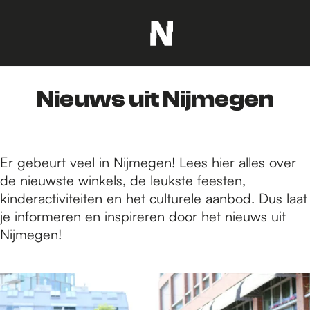
G
a
n
Nieuws uit Nijmegen
a
a
r
d
Er gebeurt veel in Nijmegen! Lees hier alles over
e
de nieuwste winkels, de leukste feesten,
h
kinderactiviteiten en het culturele aanbod. Dus laat
o
je informeren en inspireren door het nieuws uit
m
Nijmegen!
e
p
2
a
1
g
2