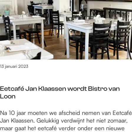
s
t
t
t
e
m
a
n
o
p
d
e
p
a
t
e
a
W
r
l
a
s
a
t
l
13 januari 2023
i
s
j
t
d
Eetcafé Jan Klaassen wordt Bistro van
a
e
Loon
p
n
p
s
E
Na 10 jaar moeten we afscheid nemen van Eetcafé
e
d
e
Jan Klaassen. Gelukkig verdwijnt het niet zomaar,
r
e
t
maar gaat het eetcafé verder onder een nieuwe
s
k