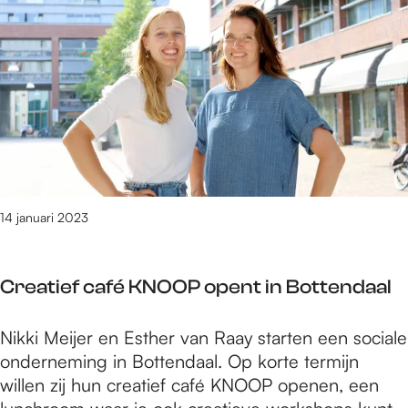
e
5
t
/
m
2
1
3
3
v
14 januari 2023
a
n
3
Creatief café KNOOP opent in Bottendaal
0
9
C
Nikki Meijer en Esther van Raay starten een sociale
0
r
onderneming in Bottendaal. Op korte termijn
r
e
willen zij hun creatief café KNOOP openen, een
e
a