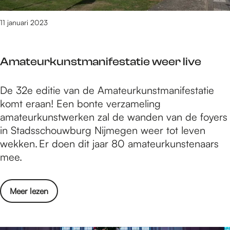
j
a
e
d
r
e
11 januari 2023
e
2
s
n
0
t
s
2
Amateurkunstmanifestatie weer live
j
d
2
e
e
A
De 32e editie van de Amateurkunstmanifestatie
s
N
m
komt eraan! Een bonte verzameling
t
a
a
amateurkunstwerken zal de wanden van de foyers
i
t
t
in Stadsschouwburg Nijmegen weer tot leven
j
i
e
wekken. Er doen dit jaar 80 amateurkunstenaars
d
o
u
mee.
e
n
r
n
a
k
s
l
o
Meer lezen
u
d
e
v
n
e
V
e
s
N
o