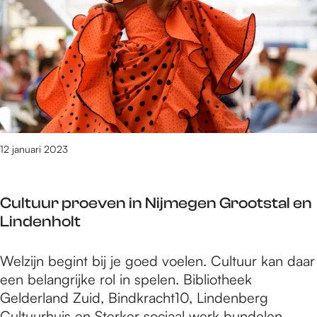
d
m
o
u
b
y
v
a
o
e
a
r
u
n
n
i
d
W
L
A
e
o
c
r
o
a
k
n
d
12 januari 2023
B
e
e
m
d
Cultuur proeven in Nijmegen Grootstal en
y
r
Lindenholt
e
i
n
j
C
Welzijn begint bij je goed voelen. Cultuur kan daar
W
f
u
een belangrijke rol in spelen. Bibliotheek
e
R
l
Gelderland Zuid, Bindkracht10, Lindenberg
r
i
t
Cultuurhuis en Sterker sociaal werk bundelen
k