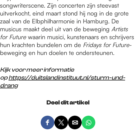
songwriterscene. Zijn concerten zijn steevast
uitverkocht, eind maart stond hij nog in de grote
zaal van de Elbphilharmonie in Hamburg. De
musicus maakt deel uit van de beweging
Artists
for Future
waarin musici, kunstenaars en schrijvers
hun krachten bundelen om de
Fridays for Future
-
beweging en hun doelen te ondersteunen.
Kijk voor meer informatie
op
https://duitslandinstituut.nl/sturm-und-
drang
Deel dit artikel
D
D
D
D
e
e
e
e