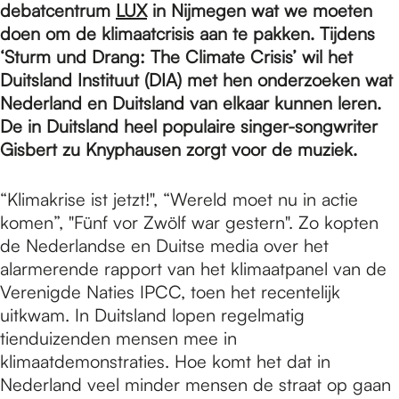
e
debatcentrum
LUX
in Nijmegen wat we moeten
doen om de klimaatcrisis aan te pakken. Tijdens
‘Sturm und Drang: The Climate Crisis’ wil het
p
Duitsland Instituut (DIA) met hen onderzoeken wat
Nederland en Duitsland van elkaar kunnen leren.
a
De in Duitsland heel populaire singer-songwriter
Gisbert zu Knyphausen zorgt voor de muziek.
g
“Klimakrise ist jetzt!", “Wereld moet nu in actie
komen”, "Fünf vor Zwölf war gestern". Zo kopten
de Nederlandse en Duitse media over het
e
alarmerende rapport van het klimaatpanel van de
Verenigde Naties IPCC, toen het recentelijk
uitkwam. In Duitsland lopen regelmatig
tienduizenden mensen mee in
klimaatdemonstraties. Hoe komt het dat in
Nederland veel minder mensen de straat op gaan