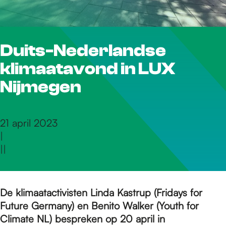
r
Duits-Nederlandse
d
klimaatavond in LUX
e
Nijmegen
h
21 april 2023
|
|
|
o
m
De klimaatactivisten Linda Kastrup (Fridays for
Future Germany) en Benito Walker (Youth for
Climate NL) bespreken op 20 april in