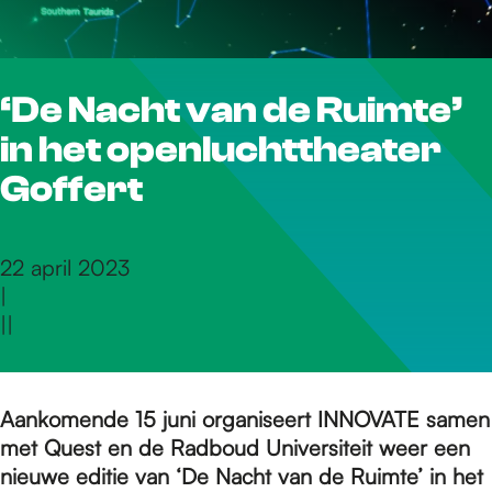
r
‘De Nacht van de Ruimte’
d
in het openluchttheater
e
Goffert
h
22 april 2023
|
|
|
o
m
Aankomende 15 juni organiseert INNOVATE samen
met Quest en de Radboud Universiteit weer een
nieuwe editie van ‘De Nacht van de Ruimte’ in het