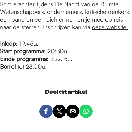
Kom erachter tijdens De Nacht van de Ruimte.
Wetenschappers, ondernemers, kritische denkers,
een band en een dichter nemen je mee op reis
naar de sterren. Inschrijven kan via
deze website.
I nloop
: 19.45u.
Start programma
: 20:30u.
Einde programma
: ±22.15u.
Borrel
tot 23.00u.
Deel dit artikel
D
D
D
D
e
e
e
e
e
e
e
e