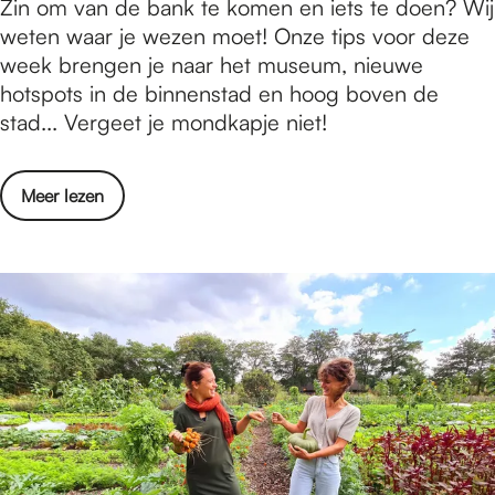
W
Zin om van de bank te komen en iets te doen? Wij
i
/
a
weten waar je wezen moet! Onze tips voor deze
j
m
t
week brengen je naar het museum, nieuwe
m
1
i
hotspots in de binnenstad en hoog boven de
e
8
s
stad... Vergeet je mondkapje niet!
g
o
e
e
k
r
n
t
o
Meer lezen
t
-
o
v
e
1
b
e
d
2
e
r
o
t
r
W
e
/
2
a
n
m
0
t
i
1
2
i
n
8
0
s
N
o
e
i
k
r
j
t