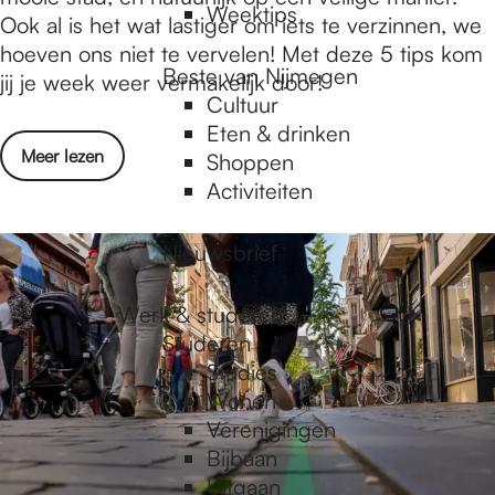
l
Weektips
t
Ook al is het wat lastiger om iets te verzinnen, we
t
i
hoeven ons niet te vervelen! Met deze 5 tips kom
a
Beste van Nijmegen
s
jij je week weer vermakelijk door!
t
Cultuur
e
e
Eten & drinken
r
n
o
Meer lezen
Shoppen
t
v
Activiteiten
e
e
d
r
Nieuwsbrief
o
W
e
a
n
Werk & studeren
t
i
Studeren
i
n
Studies
s
N
Wonen
e
i
Verenigingen
r
j
Bijbaan
t
m
Uitgaan