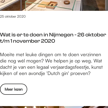
j
e
e
m
m
d
e
b
o
25 oktober 2020
g
e
e
e
r
n
n
2
Wat is er te doen in Nijmegen - 26 oktober
i
-
0
t/m 1 november 2020
n
2
2
N
t
0
W
Moeite met leuke dingen om te doen verzinnen
i
/
a
die nog wél mogen? We helpen je op weg. Wat
j
m
t
dacht je van een legaal verjaardagsfeestje, kunst
m
8
i
kijken of een avondje 'Dutch gin' proeven?
e
n
s
g
o
e
e
v
o
Meer lezen
r
n
e
v
t
-
m
e
e
2
b
r