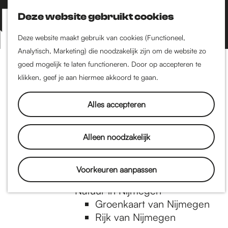
Nijmegen-Zuid
Nijmegen-Nieuw-West
Deze website gebruikt cookies
Z
K
Nijmegen-Oud-West
o
a
M
Deze website maakt gebruik van cookies (Functioneel,
Dukenburg
e
a
Analytisch, Marketing) die noodzakelijk zijn om de website zo
e
Lindenholt
G
k
r
goed mogelijk te laten functioneren. Door op accepteren te
n
e
t
klikken, geef je aan hiermee akkoord te gaan.
Historie
u
n
De oudste stad van
a
Alles accepteren
Nederland
Historische tijdlijn
n
Romeinse Limes
Alleen noodzakelijk
Vrede van Nijmegen
Penning
a
Voorkeuren aanpassen
Natuur in Nijmegen
Groenkaart van Nijmegen
a
Rijk van Nijmegen