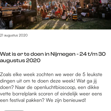
e
i
p
r
j
t
t
m
e
e
e
m
d
g
b
o
21 augustus 2020
e
e
e
n
r
n
-
2
Wat is er te doen in Nijmegen - 24 t/m 30
i
3
0
augustus 2020
n
1
2
N
a
0
W
Zoals elke week zochten we weer de 5 leukste
i
u
a
dingen uit om te doen deze week! Wat ga jij
j
g
t
doen? Naar de openluchtbioscoop, een dikke
m
u
i
vette borrelplank scoren of eindelijk weer eens
e
s
s
een festival pakken? We zijn benieuwd!
g
t
e
e
u