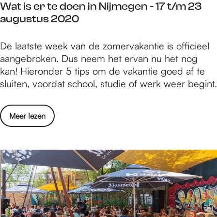
-
t
Wat is er te doen in Nijmegen - 17 t/m 23
i
2
e
augustus 2020
n
4
m
N
t
b
W
De laatste week van de zomervakantie is officieel
i
/
e
a
aangebroken. Dus neem het ervan nu het nog
j
m
r
t
kan! Hieronder 5 tips om de vakantie goed af te
m
3
2
i
sluiten, voordat school, studie of werk weer begint.
e
0
0
s
g
a
2
e
e
u
0
o
Meer lezen
r
n
g
v
t
-
u
e
e
2
s
r
d
4
t
W
o
t
u
a
e
/
s
t
n
m
2
i
i
3
0
s