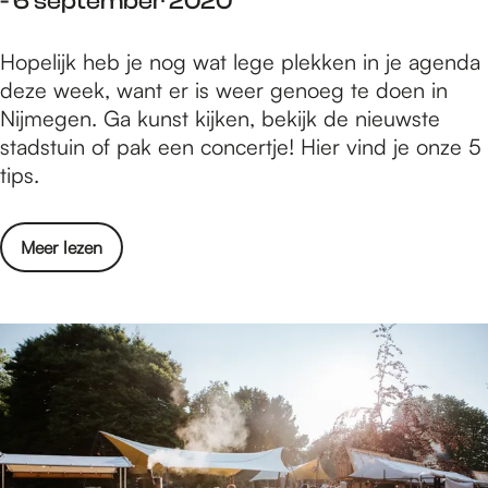
- 6 september 2020
n
/
2
N
m
0
W
Hopelijk heb je nog wat lege plekken in je agenda
i
1
a
deze week, want er is weer genoeg te doen in
j
3
t
Nijmegen. Ga kunst kijken, bekijk de nieuwste
m
s
i
stadstuin of pak een concertje! Hier vind je onze 5
e
e
s
tips.
g
p
e
e
t
r
n
e
o
Meer lezen
t
-
m
v
e
7
b
e
d
t
e
r
o
/
r
W
e
m
2
a
n
1
0
t
i
3
2
i
n
s
0
s
N
e