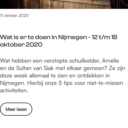
e
m
/
r
d
e
m
2
o
11 oktober 2020
g
1
0
e
e
n
2
n
n
o
0
Wat is er te doen in Nijmegen - 12 t/m 18
i
-
v
oktober 2020
n
1
e
N
9
m
W
Wat hebben een verstopte schuilkelder, Amélie
i
t
b
a
en de Sultan van Siak met elkaar gemeen? Ze zijn
j
/
e
t
deze week allemaal te zien en ontdekken in
m
m
r
i
Nijmegen. Hierbij onze 5 tips voor niet-te-missen
e
2
2
s
activiteiten.
g
5
0
e
e
o
2
r
n
k
0
o
Meer lezen
t
-
t
v
e
1
o
e
d
9