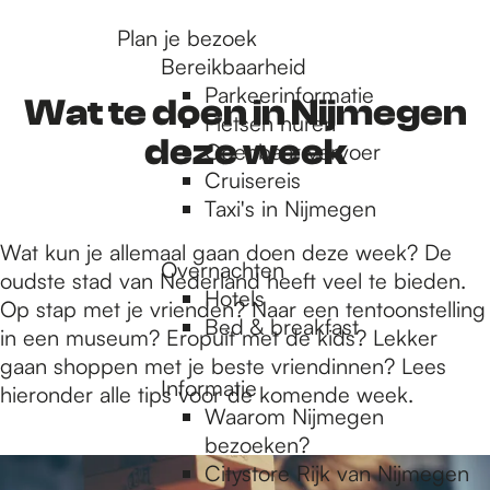
r
Plan je bezoek
Bereikbaarheid
Parkeerinformatie
d
Wat te doen in Nijmegen
Fietsen huren
deze week
Openbaar vervoer
Cruisereis
e
Taxi's in Nijmegen
Wat kun je allemaal gaan doen deze week? De
h
Overnachten
oudste stad van Nederland heeft veel te bieden.
Hotels
Op stap met je vrienden? Naar een tentoonstelling
Bed & breakfast
o
in een museum? Eropuit met de kids? Lekker
gaan shoppen met je beste vriendinnen? Lees
Informatie
hieronder alle tips voor de komende week.
m
Waarom Nijmegen
bezoeken?
5
Citystore Rijk van Nijmegen
1