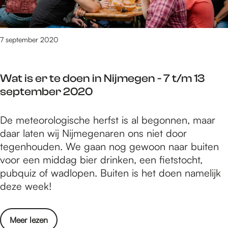
t
j
e
b
e
m
r
e
d
e
t
r
o
7 september 2020
g
/
2
e
e
m
0
n
n
4
2
Wat is er te doen in Nijmegen - 7 t/m 13
i
-
o
0
september 2020
n
1
k
N
4
t
W
De meteorologische herfst is al begonnen, maar
i
t
o
a
daar laten wij Nijmegenaren ons niet door
j
/
b
t
tegenhouden. We gaan nog gewoon naar buiten
m
m
e
i
voor een middag bier drinken, een fietstocht,
e
2
r
s
pubquiz of wadlopen. Buiten is het doen namelijk
g
0
2
e
deze week!
e
s
0
r
n
e
2
t
-
p
0
o
Meer lezen
e
1