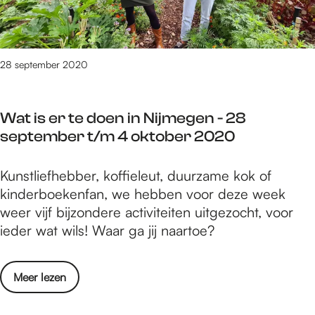
t
m
o
e
e
b
d
g
e
o
28 september 2020
e
r
e
n
2
n
-
0
Wat is er te doen in Nijmegen - 28
i
5
2
september t/m 4 oktober 2020
n
t
0
N
/
W
Kunstliefhebber, koffieleut, duurzame kok of
i
m
a
kinderboekenfan, we hebben voor deze week
j
1
t
weer vijf bijzondere activiteiten uitgezocht, voor
m
1
i
ieder wat wils! Waar ga jij naartoe?
e
o
s
g
k
e
e
t
o
Meer lezen
r
n
o
v
t
-
b
e