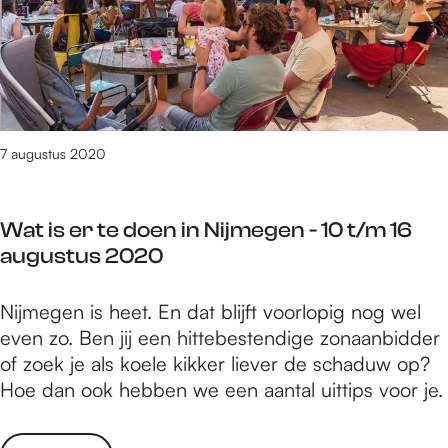
n
0
2
e
N
a
0
r
i
u
t
j
g
e
m
u
d
e
s
o
7 augustus 2020
g
t
e
e
u
n
n
s
Wat is er te doen in Nijmegen - 10 t/m 16
i
-
2
augustus 2020
n
1
0
N
7
2
W
Nijmegen is heet. En dat blijft voorlopig nog wel
i
t
0
a
even zo. Ben jij een hittebestendige zonaanbidder
j
/
t
of zoek je als koele kikker liever de schaduw op?
m
m
i
Hoe dan ook hebben we een aantal uittips voor je.
e
2
s
g
3
e
e