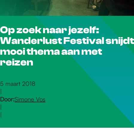
r
Op zoek naar jezelf:
d
Wanderlust Festival snijdt
e
mooi thema aan met
reizen
h
5 maart 2018
|
o
Door:
Simone Vos
|
m
|