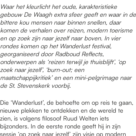
e
Waar het kleurlicht het oude, karakteristieke
gebouw De Waagh extra sfeer geeft en waar in de
p
bittere kou mensen naar binnen snellen, daar
komen de verhalen over reizen, modern toerisme
en op zoek zijn naar jezelf naar boven. In vier
a
rondes komen op het Wanderlust festival,
georganiseerd door Radboud Reflects,
onderwerpen als ‘reizen terwijl je thuisblijft’, ‘op
g
zoek naar jezelf’, ‘burn-out; een
maatschappijkritiek’ en een mini-pelgrimage naar
e
de St. Stevenskerk voorbij.
Die ‘Wanderlust’, de behoefte om op reis te gaan,
nieuwe plekken te ontdekken en de wereld te
zien, is volgens filosoof Ruud Welten iets
bijzonders. In de eerste ronde geeft hij in zijn
sessie ‘op zoek naar jezelf’ zijn visie op modern