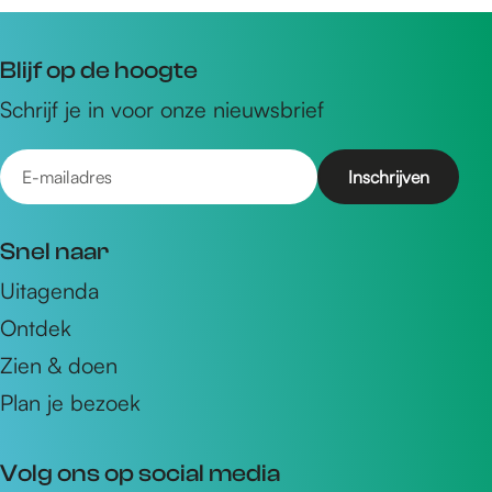
Blijf op de hoogte
Schrijf je in voor onze nieuwsbrief
E
-
m
Snel naar
a
Uitagenda
i
Ontdek
l
a
Zien & doen
d
Plan je bezoek
r
e
Volg ons op social media