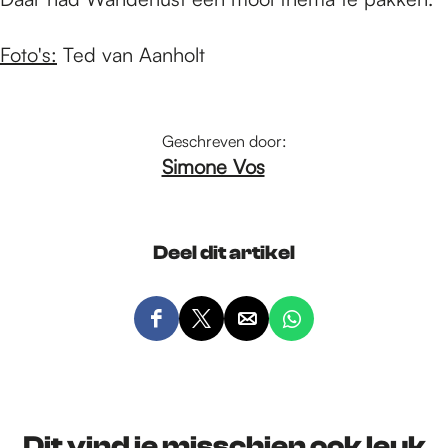
Foto's:
Ted van Aanholt
Geschreven door:
Simone Vos
Deel dit artikel
D
D
D
D
e
e
e
e
e
e
e
e
l
l
l
l
d
d
d
d
Dit vind je misschien ook leuk