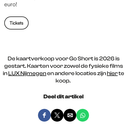
euro!
Tickets
De kaartverkoop voor Go Short is 2026 is
gestart. Kaarten voor zowel de fysieke films
in
LUX Nijmegen
en andere locaties zijn
hier
te
koop.
Deel dit artikel
D
D
D
D
e
e
e
e