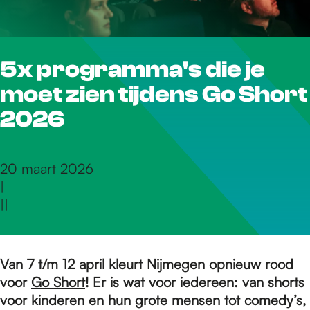
r
5x programma's die je
d
moet zien tijdens Go Short
e
2026
h
20 maart 2026
|
|
|
o
m
Van 7 t/m 12 april kleurt Nijmegen opnieuw rood
voor
Go Short
! Er is wat voor iedereen: van shorts
voor kinderen en hun grote mensen tot comedy’s,