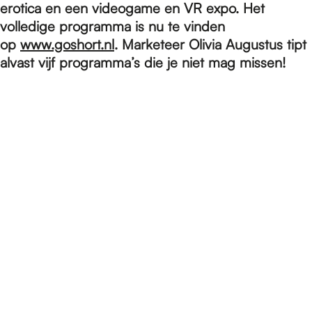
e
erotica en een videogame en VR expo. Het
volledige programma is nu te vinden
op
www.goshort.nl
. Marketeer Olivia Augustus tipt
p
alvast vijf programma’s die je niet mag missen!
a
g
e