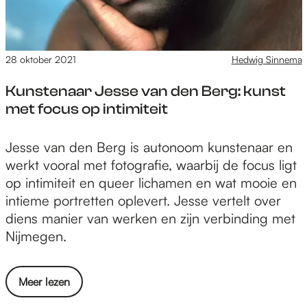
p
t
g
e
r
b
j
m
n
a
i
e
e
k
a
n
28 oktober 2021
Hedwig Sinnema
v
r
e
i
n
e
k
n
t
Kunstenaar Jesse van den Berg: kunst
e
r
S
o
met focus op intimiteit
n
r
c
m
e
a
o
m
n
K
Jesse van den Berg is autonoom kunstenaar en
s
f
o
l
u
werkt vooral met fotografie, waarbij de focus ligt
s
f
d
a
n
op intimiteit en queer lichamen en wat mooie en
e
d
e
a
s
intieme portretten oplevert. Jesse vertelt over
n
r
,
t
t
diens manier van werken en zijn verbinding met
a
m
j
e
Nijmegen.
a
e
e
n
i
n
v
a
t
s
o
Meer lezen
e
a
o
é
v
r
r