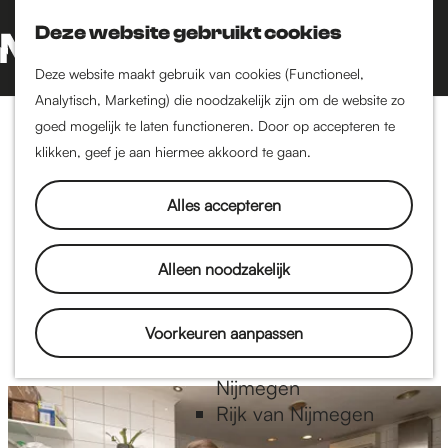
Nijmegen-Oud-West
Deze website gebruikt cookies
Dukenburg
Z
K
Lindenholt
o
a
G
M
Deze website maakt gebruik van cookies (Functioneel,
e
a
a
Analytisch, Marketing) die noodzakelijk zijn om de website zo
e
Historie
k
r
n
goed mogelijk te laten functioneren. Door op accepteren te
Hedwig Sinnema
n
De oudste stad van
e
t
a
klikken, geef je aan hiermee akkoord te gaan.
u
Nederland
n
a
Historische tijdlijn
r
Alles accepteren
Romeinse Limes
d
Hedwig Sinnema is redacteur bij IntoNijmegen.
Vrede van Nijmegen
e
Alleen noodzakelijk
Penning
h
o
Artikelen van Hedwig
m
Voorkeuren aanpassen
Natuur in Nijmegen
e
Groenkaart van
p
Nijmegen
a
Rijk van Nijmegen
g