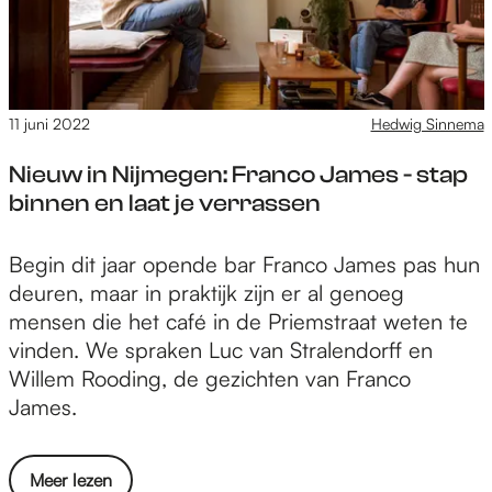
g
e
p
s
g
r
d
G
e
e
e
m
W
11 juni 2022
Hedwig Sinnema
d
i
a
a
è
Nieuw in Nijmegen: Franco James - stap
a
c
r
binnen en laat je verrassen
l
h
e
t
:
N
Begin dit jaar opende bar Franco James pas hun
’
T
i
deuren, maar in praktijk zijn er al genoeg
i
h
e
mensen die het café in de Priemstraat weten te
n
e
u
vinden. We spraken Luc van Stralendorff en
p
a
w
Willem Rooding, de gezichten van Franco
r
t
i
James.
e
e
n
m
r
N
i
g
o
Meer lezen
i