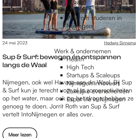
a
Bijbaan
i
n
a
Uitgaan
e
i
r
Waarom studeren in
z
e
t
Nijmegen
o
t
j
Open dagen
a
e
e
24 mei 2023
Hedwig Sinnema
l
e
s
Werk & ondernemen
s
r
Sup & Surf: bewegen én ontspannen
Health
j
d
langs de Waal
High Tech
e
e
Startups & Scaleups
h
r
S
Nijmegen, ook wel Havana aan de Waal. Bij Sup
Nijmegen innoveert
e
l
u
& Surf kun je terecht voor al je zomeractiviteiten
Zakelijke evenementen
t
a
p
op het water, maar ook op het droge hebben ze
Expat life in Nijmegen
n
s
&
genoeg te doen. Jorrit Roth van Sup & Surf
i
b
S
vertelt IntoNijmegen er alles over.
e
i
u
t
j
r
e
u
o
Meer lezen
f