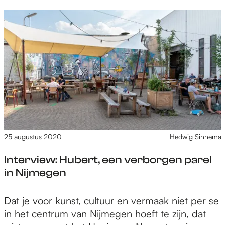
i
e
r
t
i
n
e
N
l
e
g
i
m
z
s
j
m
e
e
m
a
t
v
e
k
d
r
e
e
e
o
g
r
N
u
s
H
i
w
e
a
j
25 augustus 2020
Hedwig Sinnema
e
f
r
m
n
i
k
Interview: Hubert, een verborgen parel
e
i
l
o
in Nijmegen
e
n
m
W
g
d
m
u
s
I
Dat je voor kunst, cultuur en vermaak niet per se
e
a
b
e
n
in het centrum van Nijmegen hoeft te zijn, dat
s
k
s
v