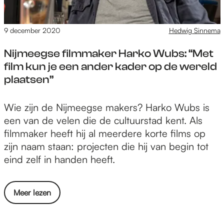
e
i
j
e
m
t
m
d
r
a
f
9 december 2020
Hedwig Sinnema
i
s
e
g
o
t
c
n
a
Nijmeegse filmmaker Harko Wubs: “Met
c
e
h
T
z
film kun je een ander kader op de wereld
u
i
r
e
i
plaatsen”
s
t
i
u
n
o
f
n
e
p
N
Wie zijn de Nijmeegse makers? Harko Wubs is
t
z
i
i
een van de velen die de cultuurstad kent. Als
B
e
n
j
filmmaker heeft hij al meerdere korte films op
E
t
t
m
zijn naam staan: projecten die hij van begin tot
P
d
i
e
eind zelf in handen heeft.
m
e
m
e
a
N
i
g
g
i
o
Meer lezen
t
s
a
j
v
e
e
z
m
e
i
f