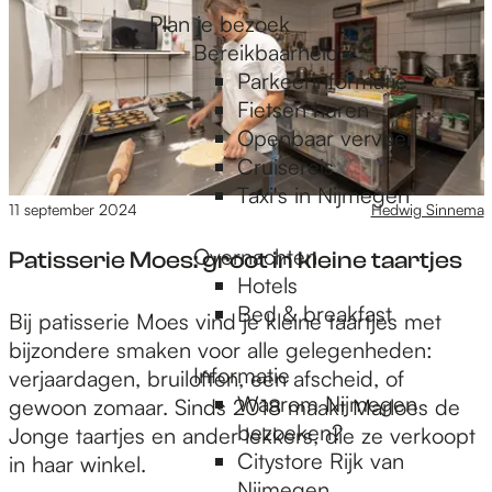
e
Plan je bezoek
Bereikbaarheid
Parkeerinformatie
Fietsen huren
Openbaar vervoer
Cruisereis
Taxi's in Nijmegen
11 september 2024
Hedwig Sinnema
Overnachten
Patisserie Moes: groot in kleine taartjes
Hotels
Bed & breakfast
P
Bij patisserie Moes vind je kleine taartjes met
a
bijzondere smaken voor alle gelegenheden:
Informatie
t
verjaardagen, bruiloften, een afscheid, of
Waarom Nijmegen
i
gewoon zomaar. Sinds 2018 maakt Marloes de
bezoeken?
s
Jonge taartjes en ander lekkers, die ze verkoopt
Citystore Rijk van
s
in haar winkel.
Nijmegen
e