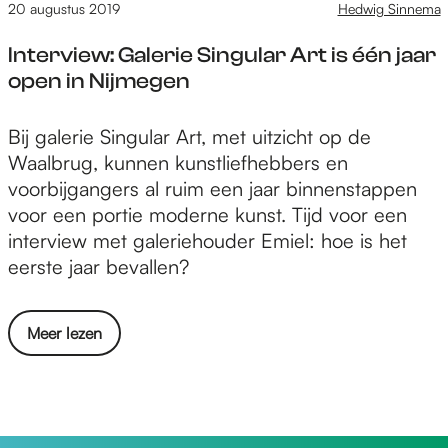
i
20 augustus 2019
Hedwig Sinnema
a
:
h
v
l
n
H
t
e
Interview: Galerie Singular Art is één jaar
m
d
u
r
open in Nijmegen
k
e
b
b
u
r
e
o
n
I
Bij galerie Singular Art, met uitzicht op de
k
r
r
j
n
Waalbrug, kunnen kunstliefhebbers en
a
t
g
e
t
voorbijgangers al ruim een jaar binnenstappen
d
,
e
e
e
voor een portie moderne kunst. Tijd voor een
e
e
n
e
r
interview met galeriehouder Emiel: hoe is het
r
e
p
n
v
eerste jaar bevallen?
o
n
a
a
i
p
v
r
n
e
d
e
e
o
Meer lezen
d
w
e
r
l
v
e
:
w
b
i
e
r
G
e
o
n
r
k
a
r
r
N
I
a
l