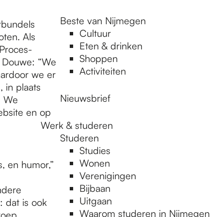
Beste van Nijmegen
htbundels
Cultuur
oten. Als
Eten & drinken
 Proces-
Shoppen
n. Douwe: “We
Activiteiten
aardoor we er
 in plaats
Nieuwsbrief
. We
ebsite en op
Werk & studeren
Studeren
Studies
Wonen
s, en humor,”
Verenigingen
Bijbaan
Andere
Uitgaan
: dat is ook
Waarom studeren in Nijmegen
roep