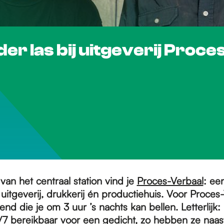
rder las bij uitgeverij Proc
an het centraal station vind je
Proces-Verbaal
: ee
uitgeverij, drukkerij én productiehuis. Voor Proces-
end die je om 3 uur ’s nachts kan bellen. Letterlijk
4/7 bereikbaar voor een gedicht, zo hebben ze naas