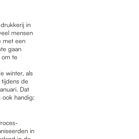
drukkerij in
l veel mensen
e met een
mte gaan
k om te
 winter, als
tijdens de
anuari. Dat
is ook handig:
Proces-
niseerden in
rland in de