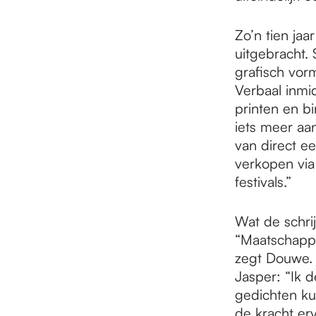
Zo’n tien jaa
uitgebracht.
grafisch vor
Verbaal inmi
printen en b
iets meer aa
van direct e
verkopen via
festivals.”
Wat de schri
“Maatschappij
zegt Douwe. 
Jasper: “Ik d
gedichten kun
de kracht er