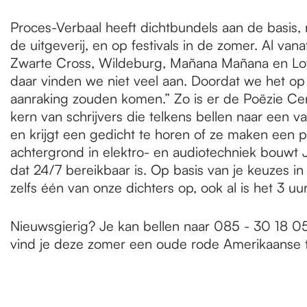
Proces-Verbaal heeft dichtbundels aan de basis, m
de uitgeverij, en op festivals in de zomer. Al van
Zwarte Cross, Wildeburg, Mañana Mañana en Lowl
daar vinden we niet veel aan. Doordat we het op
aanraking zouden komen.” Zo is er de Poëzie Cent
kern van schrijvers die telkens bellen naar een v
en krijgt een gedicht te horen of ze maken een 
achtergrond in elektro- en audiotechniek bouw
dat 24/7 bereikbaar is. Op basis van je keuzes in 
zelfs één van onze dichters op, ook al is het 3 u
Nieuwsgierig? Je kan bellen naar 085 - 30 18 051
vind je deze zomer een oude rode Amerikaanse tel