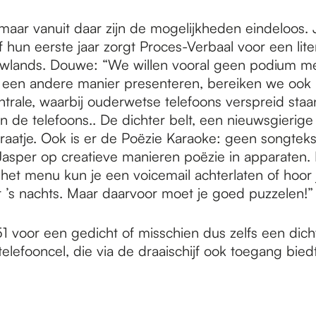
aar vanuit daar zijn de mogelijkheden eindeloos. Ja
af hun eerste jaar zorgt Proces-Verbaal voor een li
ands. Douwe: “We willen vooral geen podium met e
 een andere manier presenteren, bereiken we ook 
rale, waarbij ouderwetse telefoons verspreid staan
an de telefoons.. De dichter belt, een nieuwsgierig
praatje. Ook is er de Poëzie Karaoke: geen songte
t Jasper op creatieve manieren poëzie in apparat
het menu kun je een voicemail achterlaten of hoor j
ur ’s nachts. Maar daarvoor moet je goed puzzelen!”
 voor een gedicht of misschien dus zelfs een dicht
efooncel, die via de draaischijf ook toegang biedt