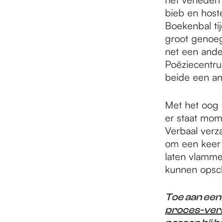
bieb en host
Boekenbal ti
groot genoeg
net een ande
Poëziecentru
beide een an
Met het oog 
er staat mom
Verbaal verza
om een keer 
laten vlamme
kunnen opsc
Toe aan een
proces-verb