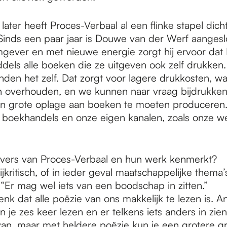
r later heeft Proces-Verbaal al een flinke stapel dic
 Sinds een paar jaar is Douwe van der Werf aangesl
mgever en met nieuwe energie zorgt hij ervoor dat
ddels alle boeken die ze uitgeven ook zelf drukke
inden het zelf. Dat zorgt voor lagere drukkosten, w
n overhouden, en we kunnen naar vraag bijdrukken,
en grote oplage aan boeken te moeten produceren
 boekhandels en onze eigen kanalen, zoals onze w
jvers van Proces-Verbaal en hun werk kenmerkt?
kritisch, of in ieder geval maatschappelijke thema’
“Er mag wel iets van een boodschap in zitten.”
enk dat alle poëzie van ons makkelijk te lezen is. 
 je zes keer lezen en er telkens iets anders in zien
van, maar met heldere poëzie kun je een grotere g