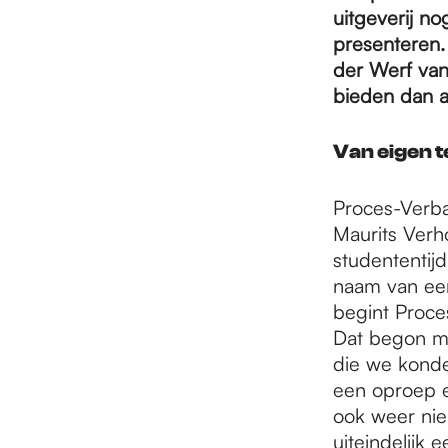
e
uitgeverij no
presenteren.
p
der Werf van 
bieden dan a
a
Van eigen t
Proces-Verba
g
Maurits Verho
studententijd
e
naam van een
begint Proces
Dat begon me
die we konde
een oproep e
ook weer nie
uiteindelijk 