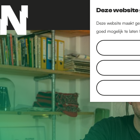
Deze website 
Deze website maakt geb
goed mogelijk te laten
G
a
n
a
a