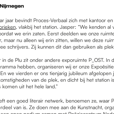
 Nijmegen
r jaar bevindt Proces-Verbaal zich met kantoor en 
brieken
, vlakbij het station. Jasper: “We kenden a
oordat we erin zaten. Eerst deelden we onze ruimt
 maar nu alleen wij erin zitten, willen we deze rui
e schrijvers. Zij kunnen dit dan gebruiken als ple
 in de Plu zit onder andere exporuimte P_OST. In de
gramma hebben, organiseren wij er onze Expoësitie 
n we vierden er ons tienjarig jubileum afgelopen j
jkomstigheden van de plek, en dicht bij het station 
 komen uit het hele land.”
ft een goed literair netwerk, benoemen ze, waar 
rdeel van is. Ze doen mee aan de Kunstnacht, orga
n een open podium samen met Poëziecentrum Nede