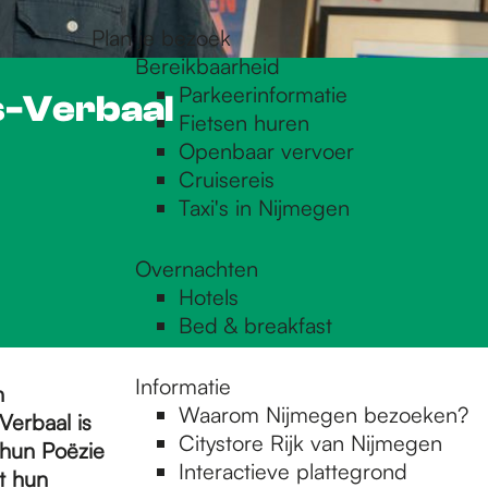
Plan je bezoek
Bereikbaarheid
Parkeerinformatie
es-Verbaal
Fietsen huren
Openbaar vervoer
Cruisereis
Taxi's in Nijmegen
Overnachten
Hotels
Bed & breakfast
Informatie
n
Waarom Nijmegen bezoeken?
Verbaal is
Citystore Rijk van Nijmegen
: hun Poëzie
Interactieve plattegrond
t hun