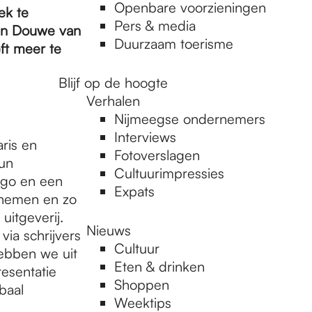
Openbare voorzieningen
ek te
Pers & media
 en Douwe van
Duurzaam toerisme
ft meer te
Blijf op de hoogte
Verhalen
Nijmeegse ondernemers
Interviews
ris en
Fotoverslagen
hun
Cultuurimpressies
logo en een
Expats
e nemen en zo
uitgeverij.
Nieuws
ia schrijvers
Cultuur
ebben we uit
Eten & drinken
esentatie
Shoppen
baal
Weektips