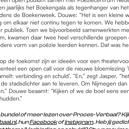
en jaarlijks het Boekengala als tegenhanger van het
jdens de Boekenweek. Douwe: “Het is een kleine w
 om elkaar niet continu tegen te komen. We hebb
r publiek. Toen we bijvoorbeeld samenwerkten me
m, kwamen daar twee heel verschillende groepen o
dere vorm van poëzie leerden kennen. Dat was hee
op de toekomst zijn er ideeën voor een theatervoor
enteel een open call voor de nieuwe bloemlezing ‘
melt: verbinding en schuld’. “En,” zegt Jasper, “het 
de stadsdichter aan te leveren. Om Nijmegen dan 
n.” Douwe beaamt: “Kijken of we de boel eens een
hudden.”
 bundel of meer lezen over Proces-Verbaal? Kij
aal.nl
, hun
Facebook
of
Instagram
. Heb jij gedi