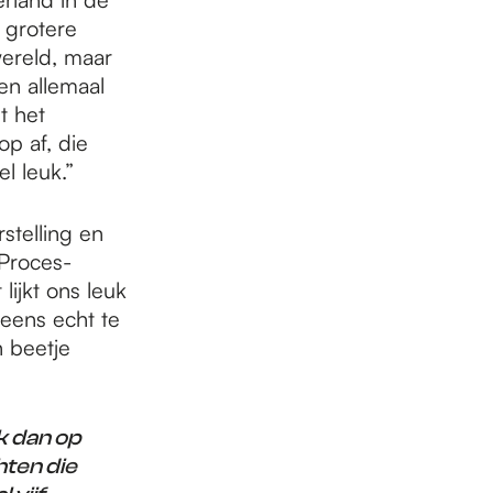
 grotere
ereld, maar
en allemaal
t het
p af, die
l leuk.”
stelling en
Proces-
lijkt ons leuk
eens echt te
 beetje
k dan op
chten die