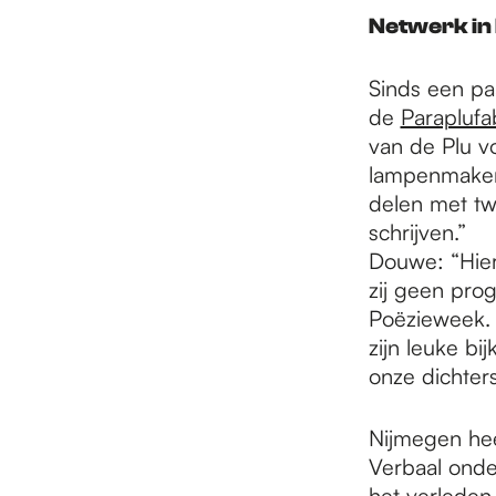
Netwerk in
Sinds een paa
de
Paraplufa
van de Plu v
lampenmaker,
delen met twe
schrijven.”
Douwe: “Hier
zij geen pro
Poëzieweek. E
zijn leuke bi
onze dichters
Nijmegen hee
Verbaal onde
het verlede