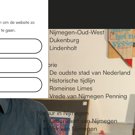
Nijmegen-Oost
Nijmegen-Midden
Z
K
Nijmegen-Zuid
o
a
M
jn om de website zo
Nijmegen-Nieuw-West
e
a
 te gaan.
e
Nijmegen-Oud-West
k
r
Dukenburg
n
e
t
Lindenholt
u
n
Historie
De oudste stad van Nederland
Historische tijdlijn
Romeinse Limes
Vrede van Nijmegen Penning
Natuur in Nijmegen
Groenkaart van Nijmegen
Rijk van Nijmegen