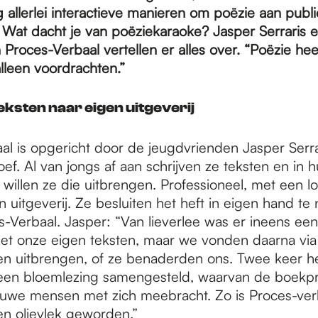
g allerlei interactieve manieren om poëzie aan publi
 Wat dacht je van poëziekaraoke? Jasper Serraris
Proces-Verbaal vertellen er alles over. “Poëzie hee
lleen voordrachten.”
eksten naar eigen uitgeverij
al is opgericht door de jeugdvrienden Jasper Serra
ef. Al van jongs af aan schrijven ze teksten en in 
 willen ze die uitbrengen. Professioneel, met een 
 uitgeverij. Ze besluiten het heft in eigen hand t
-Verbaal. Jasper: “Van lieverlee was er ineens een 
t onze eigen teksten, maar we vonden daarna via v
n uitbrengen, of ze benaderden ons. Twee keer h
en bloemlezing samengesteld, waarvan de boekpr
uwe mensen met zich meebracht. Zo is Proces-ver
een olievlek geworden.”