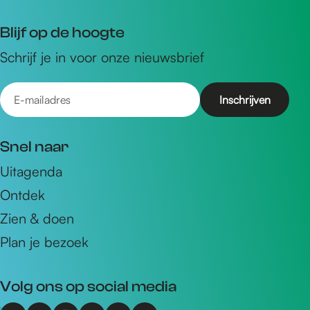
Blijf op de hoogte
Schrijf je in voor onze nieuwsbrief
E
-
m
Snel naar
a
Uitagenda
i
Ontdek
l
a
Zien & doen
d
Plan je bezoek
r
e
Volg ons op social media
s