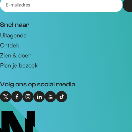
E
-
m
Snel naar
a
Uitagenda
i
Ontdek
l
a
Zien & doen
d
Plan je bezoek
r
e
Volg ons op social media
s
X
F
I
L
Y
T
I
a
n
i
o
i
n
c
s
n
u
k
t
e
t
k
T
T
o
b
a
e
u
o