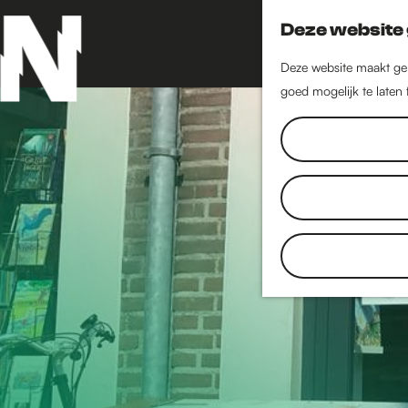
Deze website 
Deze website maakt geb
goed mogelijk te laten
G
a
n
a
a