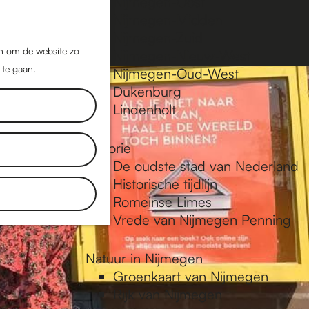
Nijmegen-Oost
Nijmegen-Midden
Z
K
Nijmegen-Zuid
o
a
M
jn om de website zo
Nijmegen-Nieuw-West
e
a
 te gaan.
e
Nijmegen-Oud-West
k
r
Dukenburg
n
e
t
Lindenholt
u
n
Historie
De oudste stad van Nederland
Historische tijdlijn
Romeinse Limes
Vrede van Nijmegen Penning
Natuur in Nijmegen
Groenkaart van Nijmegen
Rijk van Nijmegen