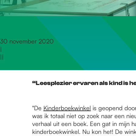
r
d
30 november 2020
|
e
|
|
h
“Leesplezier ervaren als kind is he
o
"De
Kinderboekwinkel
is geopend door 
m
was ik totaal niet op zoek naar een nieu
verhaal uit een boek. Een gat in mijn 
kinderboekwinkel. Nu kon het! De wink