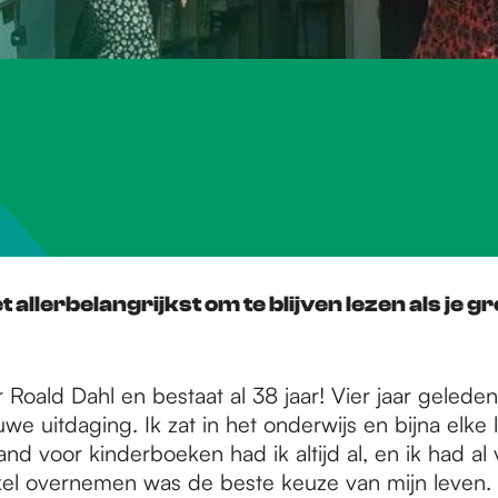
t allerbelangrijkst om te blijven lezen als je g
Roald Dahl en bestaat al 38 jaar! Vier jaar geleden
we uitdaging. Ik zat in het onderwijs en bijna elke l
hand voor kinderboeken had ik altijd al, en ik had 
el overnemen was de beste keuze van mijn leven. D