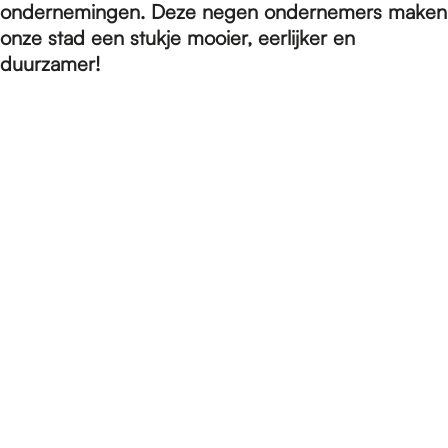
e
ondernemingen. Deze negen ondernemers maken
onze stad een stukje mooier, eerlijker en
duurzamer!
p
a
g
e