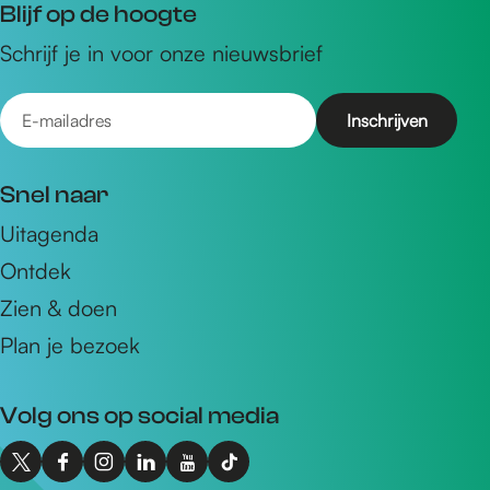
Blijf op de hoogte
Schrijf je in voor onze nieuwsbrief
E
-
m
Snel naar
a
Uitagenda
i
Ontdek
l
a
Zien & doen
d
Plan je bezoek
r
e
Volg ons op social media
s
X
F
I
L
Y
T