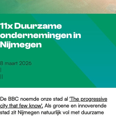
r
11x Duurzame
d
ondernemingen in
e
Nijmegen
h
8 maart 2026
|
|
|
o
m
De BBC noemde onze stad al
'The progressive
city that few know'.
Als groene en innoverende
stad zit Nijmegen natuurlijk vol met duurzame