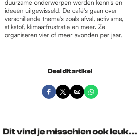
duurzame onderwerpen worden kennis en
ideeën uitgewisseld. De café's gaan over
verschillende thema's zoals afval, activisme,
stikstof, klimaatfrustratie en meer. Ze
organiseren vier of meer avonden per jaar.
Deel dit artikel
D
D
D
D
e
e
e
e
e
e
e
e
l
l
l
l
d
d
d
d
Dit vind je misschien ook leuk...
e
e
e
e