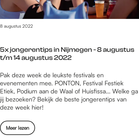
p
G
&
o
a
M
s
l
e
i
8 augustus 2022
e
t
r
i
i
5x jongerentips in Nijmegen - 8 augustus
e
e
t/m 14 augustus 2022
2
Z
0
e
5
Pak deze week de leukste festivals en
2
v
x
evenementen mee. PONTON, Festival Festiek
2
e
j
Etiek, Podium aan de Waal of Huisfissa... Welke ga
G
n
o
jij bezoeken? Bekijk de beste jongerentips van
a
Z
n
deze week hier!
l
o
g
e
m
e
r
e
o
Meer lezen
r
i
r
v