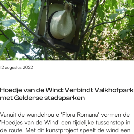
l
/
u
m
:
m
s
e
O
2
s
n
1
F
t
a
e
d
u
s
e
g
t
k
u
i
d
s
v
12 augustus 2022
e
t
a
R
u
l
o
s
Hoedje van de Wind: Verbindt Valkhofpark
:
m
met Gelderse stadsparken
O
e
n
i
H
Vanuit de wandelroute 'Flora Romana' vormen de
t
n
o
'Hoedjes van de Wind' een tijdelijke tussenstop in
d
i
e
de route. Met dit kunstproject speelt de wind een
e
n