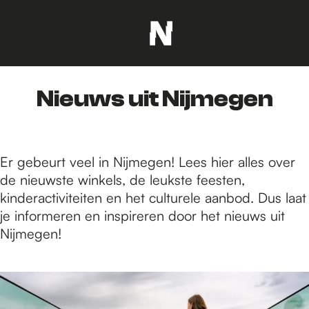
G
a
n
Nieuws uit Nijmegen
a
a
r
d
Er gebeurt veel in Nijmegen! Lees hier alles over
e
de nieuwste winkels, de leukste feesten,
h
kinderactiviteiten en het culturele aanbod. Dus laat
o
je informeren en inspireren door het nieuws uit
m
Nijmegen!
e
p
2
a
4
g
1