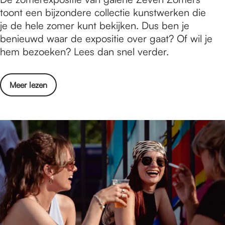
r
s
e
o
toont een bijzondere collectie kunstwerken die
o
k
e
n
m
je de hele zomer kunt bekijken. Dus ben je
n
T
s
e
benieuwd waar de expositie over gaat? Of wil je
g
h
t
r
hem bezoeken? Lees dan snel verder.
m
e
a
e
e
y
d
x
u
&
s
o
Meer lezen
p
b
M
p
v
o
e
e
a
e
s
l
r
r
i
m
k
Z
t
e
e
o
i
r
n
m
e
k
e
2
T
r
0
h
e
2
e
x
2
y