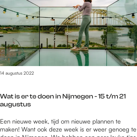
e
3
t
/
m
2
4
2
1
v
14 augustus 2022
a
n
3
Wat is er te doen in Nijmegen - 15 t/m 21
0
augustus
9
1
W
Een nieuwe week, tijd om nieuwe plannen te
r
a
maken! Want ook deze week is er weer genoeg te
e
t