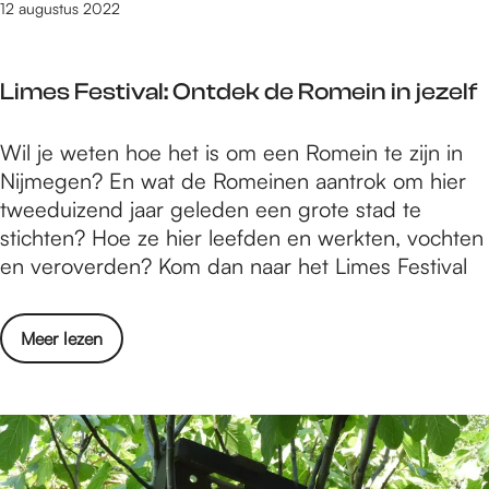
o
12 augustus 2022
g
e
e
n
n
Limes Festival: Ontdek de Romein in jezelf
i
-
n
1
L
Wil je weten hoe het is om een Romein te zijn in
N
5
i
Nijmegen? En wat de Romeinen aantrok om hier
i
t
m
tweeduizend jaar geleden een grote stad te
j
/
e
stichten? Hoe ze hier leefden en werkten, vochten
m
m
s
en veroverden? Kom dan naar het Limes Festival
e
2
F
g
1
e
e
a
o
Meer lezen
s
n
u
v
t
-
g
e
i
1
u
r
v
5
s
L
a
t
t
i