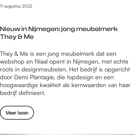
i
e
11 augustus 2022
n
W
d
i
t
Nieuw in Nijmegen: jong meubelmerk
n
V
They & Me
d
a
:
l
N
They & Me is een jong meubelmerk dat een
V
k
i
webshop en filiaal opent in Nijmegen, met echte
e
h
e
roots in designmeubelen. Het bedrijf is opgericht
r
o
u
door Demi Plantagie, die topdesign en een
b
f
w
hoogwaardige kwaliteit als kernwaarden van haar
i
p
i
bedrijf definieert.
n
a
n
d
r
N
t
k
o
Meer lezen
i
V
m
v
j
a
e
e
m
l
t