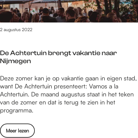
i
u
s
t
j
s
t
e
m
t
u
d
e
/
s
o
2 augustus 2022
g
m
2
e
e
1
0
n
n
4
2
De Achtertuin brengt vakantie naar
i
-
a
2
Nijmegen
n
8
u
N
t
g
D
Deze zomer kan je op vakantie gaan in eigen stad,
i
/
u
e
want De Achtertuin presenteert: Vamos a la
j
m
s
A
Achtertuin. De maand augustus staat in het teken
m
1
t
c
van de zomer en dat is terug te zien in het
e
4
u
h
programma.
g
a
s
t
e
u
2
e
n
g
0
o
Meer lezen
r
-
u
2