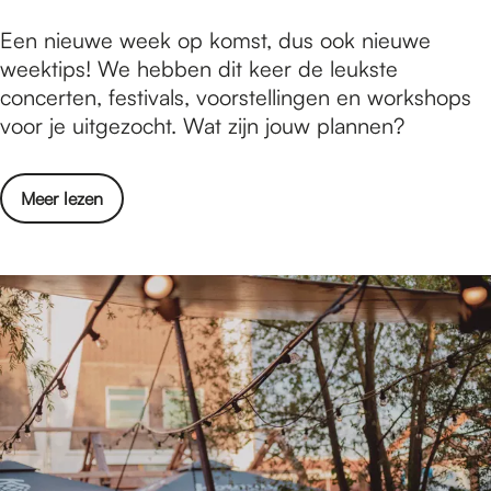
n
a
W
Een nieuwe week op komst, dus ook nieuwe
N
u
a
weektips! We hebben dit keer de leukste
i
g
t
concerten, festivals, voorstellingen en workshops
j
u
i
voor je uitgezocht. Wat zijn jouw plannen?
m
s
s
e
t
e
g
u
o
Meer lezen
r
e
s
v
t
n
t
e
e
-
/
r
d
8
m
W
o
a
1
a
e
u
4
t
n
g
a
i
i
u
u
s
n
s
g
e
N
t
u
r