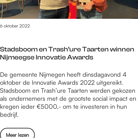
u
n
j
c
t
d
o
o
N
a
n
r
N
c
6 oktober 2022
g
d
Z
h
e
b
e
t
r
i
v
Stadsboom en Trash’ure Taarten winnen
v
e
j
e
Nijmeegse Innovatie Awards
o
n
d
n
o
t
e
h
S
De gemeente Nijmegen heeft dinsdagavond 4
r
i
b
e
t
oktober de Innovatie Awards 2022 uitgereikt.
j
j
u
u
a
Stadsboom en Trash’ure Taarten werden gekozen
o
d
u
v
d
als ondernemers met de grootste social impact en
n
e
t
e
s
kregen ieder €5000,- om te investeren in hun
g
n
N
l
b
bedrijf.
e
s
N
e
o
r
C
Z
n
o
e
o
e
o
Meer lezen
l