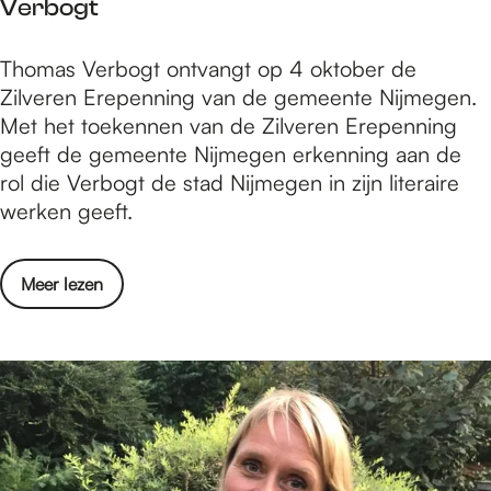
Verbogt
s
n
i
h
w
j
Z
Thomas Verbogt ontvangt op 4 oktober de
’
i
L
i
Zilveren Erepenning van de gemeente Nijmegen.
u
n
U
l
Met het toekennen van de Zilveren Erepenning
r
n
X
v
geeft de gemeente Nijmegen erkenning aan de
e
e
e
rol die Verbogt de stad Nijmegen in zijn literaire
T
n
r
werken geeft.
a
N
e
a
i
n
r
j
o
Meer lezen
E
t
m
v
r
e
e
e
e
n
e
r
p
w
g
Z
e
i
s
i
n
n
e
l
n
n
I
v