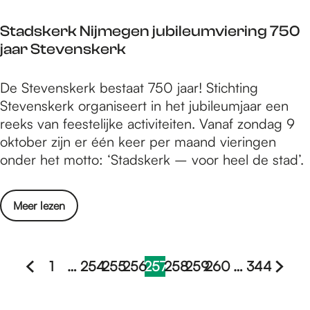
i
o
n
n
g
Stadskerk Nijmegen jubileumviering 750
v
d
t
jaar Stevenskerk
a
e
n
r
S
De Stevenskerk bestaat 750 jaar! Stichting
e
b
t
Stevenskerk organiseert in het jubileumjaar een
c
o
a
reeks van feestelijke activiteiten. Vanaf zondag 9
h
e
d
oktober zijn er één keer per maand vieringen
t
k
s
onder het motto: ‘Stadskerk – voor heel de stad’.
e
e
k
k
n
e
i
s
o
Meer lezen
r
n
c
v
k
d
h
e
N
e
r
r
1
…
254
255
256
257
258
259
260
…
344
i
r
i
G
G
G
G
G
H
G
G
G
G
G
S
j
b
j
a
a
a
a
a
u
a
a
a
a
a
t
m
o