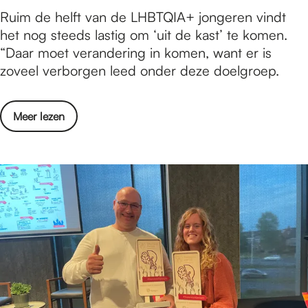
a
V
Ruim de helft van de LHBTQIA+ jongeren vindt
t
n
o
het nog steeds lastig om ‘uit de kast’ te komen.
n
d
l
“Daar moet verandering in komen, want er is
a
s
o
zoveel verborgen leed onder deze doelgroep.
a
r
p
r
e
a
N
c
o
Meer lezen
a
e
o
v
n
d
r
e
d
e
d
r
a
r
b
V
c
l
i
o
h
a
j
l
t
n
d
o
v
d
e
p
o
s
b
a
o
r
u
a
r
e