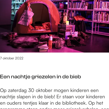
e
5
t
/
m
2
3
1
3
v
7 oktober 2022
a
n
3
Een nachtje griezelen in de bieb
0
8
E
Op zaterdag 30 oktober mogen kinderen een
9
e
nachtje slapen in de bieb! Er staan voor kinderen
r
n
en ouders tentjes klaar in de bibliotheek. Op het
e
n