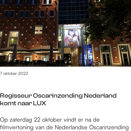
i
a
e
r
u
t
w
y
l
n
a
a
n
v
d
a
n
n
i
N
7 oktober 2022
e
i
u
e
w
Regisseur Oscarinzending Nederland
u
e
komt naar LUX
w
a
l
r
R
Op zaterdag 22 oktober vindt er na de
a
t
e
filmvertoning van de Nederlandse Oscarinzending
n
i