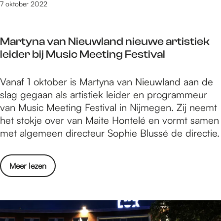
g
7 oktober 2022
d
r
e
i
b
Martyna van Nieuwland nieuwe artistiek
e
i
leider bij Music Meeting Festival
z
e
e
b
M
Vanaf 1 oktober is Martyna van Nieuwland aan de
l
a
slag gegaan als artistiek leider en programmeur
e
r
van Music Meeting Festival in Nijmegen. Zij neemt
n
t
het stokje over van Maite Hontelé en vormt samen
i
y
met algemeen directeur Sophie Blussé de directie.
n
n
d
a
e
o
Meer lezen
v
b
v
a
i
e
n
e
r
N
b
M