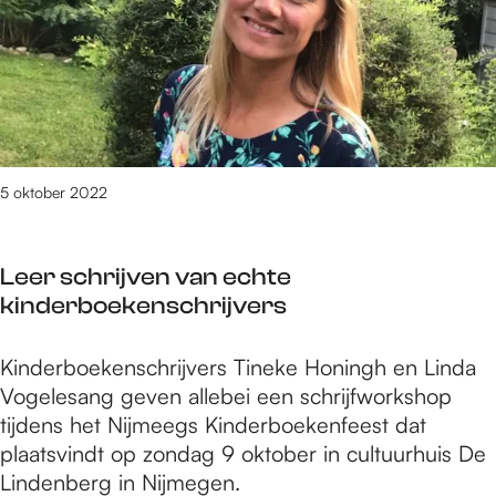
i
e
n
e
n
n
n
r
g
N
o
e
v
i
v
n
o
j
a
E
o
m
t
r
r
e
i
e
5 oktober 2022
a
e
e
p
u
g
A
e
t
s
w
Leer schrijven van echte
n
e
e
a
kinderboekenschrijvers
n
u
I
r
i
r
n
d
L
Kinderboekenschrijvers Tineke Honingh en Linda
n
T
n
s
e
Vogelesang geven allebei een schrijfworkshop
g
h
o
e
tijdens het Nijmeegs Kinderboekenfeest dat
v
o
v
r
plaatsvindt op zondag 9 oktober in cultuurhuis De
o
m
a
s
Lindenberg in Nijmegen.
o
a
t