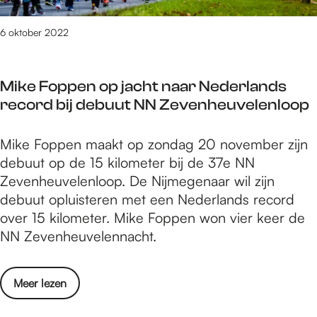
d
e
i
O
i
i
c
s
6 oktober 2022
n
d
M
c
g
e
e
a
N
r
e
Mike Foppen op jacht naar Nederlands
r
e
b
t
record bij debuut NN Zevenheuvelenloop
i
d
i
i
n
e
j
n
M
Mike Foppen maakt op zondag 20 november zijn
z
r
M
g
i
debuut op de 15 kilometer bij de 37e NN
e
l
u
F
k
Zevenheuvelenloop. De Nijmegenaar wil zijn
n
a
s
e
e
debuut opluisteren met een Nederlands record
d
n
i
s
F
over 15 kilometer. Mike Foppen won vier keer de
i
d
c
t
o
NN Zevenheuvelennacht.
n
k
M
i
p
g
o
e
v
p
N
m
e
o
Meer lezen
a
e
e
t
t
v
l
n
d
n
i