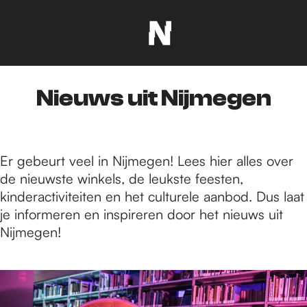
G
a
n
Nieuws uit Nijmegen
a
a
r
d
Er gebeurt veel in Nijmegen! Lees hier alles over
e
de nieuwste winkels, de leukste feesten,
h
kinderactiviteiten en het culturele aanbod. Dus laat
o
je informeren en inspireren door het nieuws uit
m
Nijmegen!
e
p
2
a
3
g
0