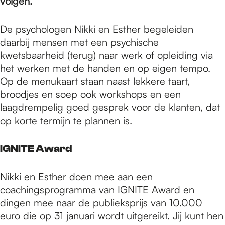
e
volgen.
De psychologen Nikki en Esther begeleiden
p
daarbij mensen met een psychische
kwetsbaarheid (terug) naar werk of opleiding via
het werken met de handen en op eigen tempo.
a
Op de menukaart staan naast lekkere taart,
broodjes en soep ook workshops en een
g
laagdrempelig goed gesprek voor de klanten, dat
op korte termijn te plannen is.
e
IGNITE Award
Nikki en Esther doen mee aan een
coachingsprogramma van IGNITE Award en
dingen mee naar de publieksprijs van 10.000
euro die op 31 januari wordt uitgereikt. Jij kunt hen