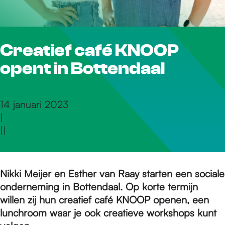
r
Creatief café KNOOP
d
opent in Bottendaal
e
14 januari 2023
|
h
|
|
o
Nikki Meijer en Esther van Raay starten een sociale
onderneming in Bottendaal. Op korte termijn
m
willen zij hun creatief café KNOOP openen, een
lunchroom waar je ook creatieve workshops kunt