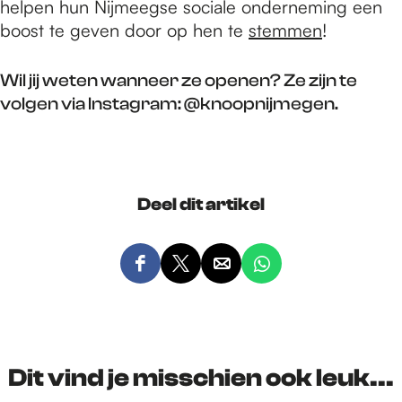
helpen hun Nijmeegse sociale onderneming een
boost te geven door op hen te
stemmen
!
Wil jij weten wanneer ze openen? Ze zijn te
volgen via Instagram: @knoopnijmegen.
Deel dit artikel
D
D
D
D
e
e
e
e
e
e
e
e
l
l
l
l
d
d
d
d
Dit vind je misschien ook leuk...
e
e
e
e