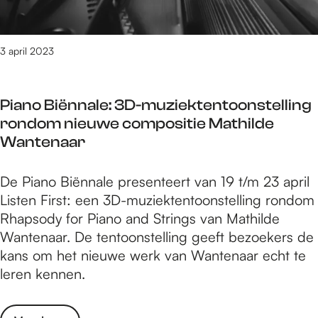
G
i
g
r
v
r
e
e
o
3 april 2023
y
r
e
t
s
p
r
i
Piano Biënnale: 3D-muziektentoonstelling
P
e
t
rondom nieuwe compositie Mathilde
a
e
e
Wantenaar
y
d
i
n
t
t
P
De Piano Biënnale presenteert van 19 t/m 23 april
e
u
i
Listen First: een 3D-muziektentoonstelling rondom
s
i
a
Rhapsody for Piano and Strings van Mathilde
G
t
n
Wantenaar. De tentoonstelling geeft bezoekers de
r
h
o
kans om het nieuwe werk van Wantenaar echt te
e
a
B
leren kennen.
y
a
i
t
r
ë
r
s