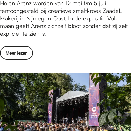
l
u
Helen Arenz worden van 12 mei t/m 5 juli
i
t
d
n
tentoongesteld bij creatieve smeltkroes ZaadeL
j
/
e
s
Makerij in Nijmegen-Oost. In de expositie Volle
m
m
W
t
maan geeft Arenz zichzelf bloot zonder dat zij zelf
e
9
a
o
expliciet te zien is.
g
a
n
p
e
p
t
d
n
r
o
Meer lezen
e
e
-
i
v
n
K
3
l
e
a
a
t
2
r
a
s
/
0
K
r
t
m
2
u
E
9
3
n
x
a
s
p
p
t
o
r
o
s
i
p