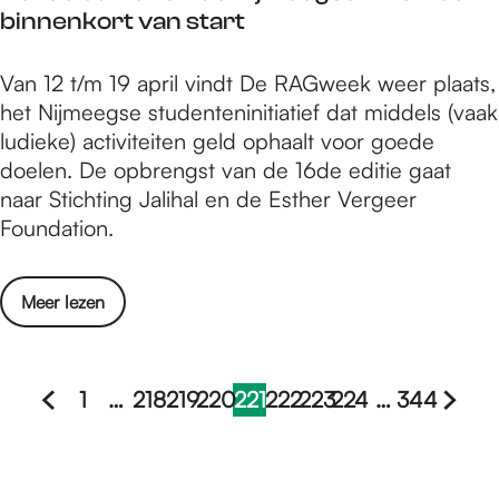
i
binnenkort van start
M
v
e
a
D
Van 12 t/m 19 april vindt De RAGweek weer plaats,
e
l
e
het Nijmeegse studenteninitiatief dat middels (vaak
t
2
1
ludieke) activiteiten geld ophaalt voor goede
i
0
6
doelen. De opbrengst van de 16de editie gaat
n
2
e
naar Stichting Jalihal en de Esther Vergeer
g
3
e
Foundation.
F
c
d
e
o
i
s
m
o
Meer lezen
t
t
p
v
i
i
l
e
e
v
e
r
1
…
218
219
220
221
222
223
224
…
344
v
a
e
G
G
G
G
G
H
G
G
G
G
G
D
a
l
t
a
a
a
a
a
u
a
a
a
a
a
e
n
2
1
n
n
n
n
n
i
n
n
n
n
n
d
0