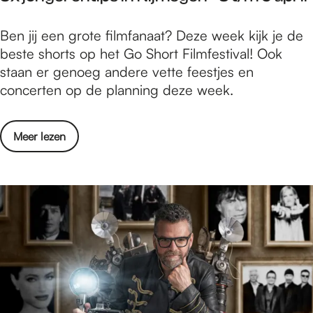
n
w
3
t
5
Ben jij een grote filmfanaat? Deze week kijk je de
D
o
x
beste shorts op het Go Short Filmfestival! Ook
-
o
j
staan er genoeg andere vette feestjes en
m
n
o
concerten op de planning deze week.
u
s
n
z
t
g
i
e
o
Meer lezen
e
e
l
v
r
k
l
e
e
t
i
r
n
e
n
5
t
n
g
x
i
t
r
j
p
o
o
o
s
o
n
n
i
n
d
g
n
s