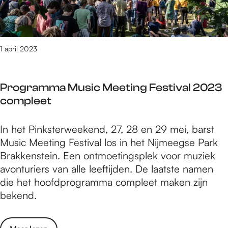
i
l
d
t
2
e
i
0
K
e
2
a
1 april 2023
H
3
s
e
t
l
Programma Music Meeting Festival 2023
E
e
compleet
x
n
p
A
P
In het Pinksterweekend, 27, 28 en 29 mei, barst
o
r
r
Music Meeting Festival los in het Nijmeegse Park
s
e
o
Brakkenstein. Een ontmoetingsplek voor muziek
i
n
g
avonturiers van alle leeftijden. De laatste namen
t
z
r
die het hoofdprogramma compleet maken zijn
i
a
bekend.
e
m
H
m
e