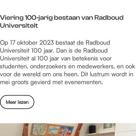
f
n
e
s
Viering 100-jarig bestaan van Radboud
s
t
Universiteit
t
a
i
r
V
Op 17 oktober 2023 bestaat de Radboud
v
t
i
Universiteit 100 jaar. Dan is de Radboud
a
!
e
Universiteit al 100 jaar van betekenis voor
l
r
studenten, onderzoekers en medewerkers, en ook
v
i
voor de wereld om ons heen. Dit lustrum wordt in
a
n
mei groots gevierd met evenementen.
n
g
s
1
t
o
Meer lezen
0
a
v
0
r
e
-
t
r
j
!
V