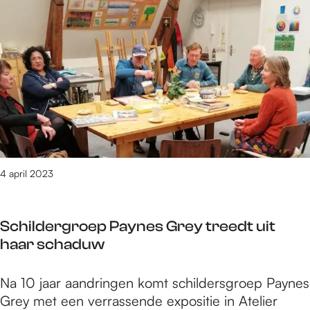
a
i
r
e
i
r
g
i
b
n
e
g
s
1
t
0
a
0
a
-
4 april 2023
n
j
v
a
a
Schildergroep Paynes Grey treedt uit
r
n
haar schaduw
i
R
g
a
S
Na 10 jaar aandringen komt schildersgroep Paynes
b
d
c
Grey met een verrassende expositie in Atelier
e
b