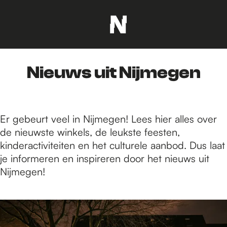
G
a
n
Nieuws uit Nijmegen
a
a
r
d
Er gebeurt veel in Nijmegen! Lees hier alles over
e
de nieuwste winkels, de leukste feesten,
h
kinderactiviteiten en het culturele aanbod. Dus laat
o
je informeren en inspireren door het nieuws uit
m
Nijmegen!
e
p
1
a
9
g
8