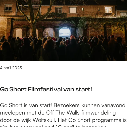
e
1
t
/
m
1
9
8
9
v
4 april 2023
a
n
3
Go Short Filmfestival van start!
0
9
G
Go Short is van start! Bezoekers kunnen vanavond
0
o
meelopen met de Off The Walls filmwandeling
r
S
door de wijk Wolfskuil. Het Go Short programma is
e
h