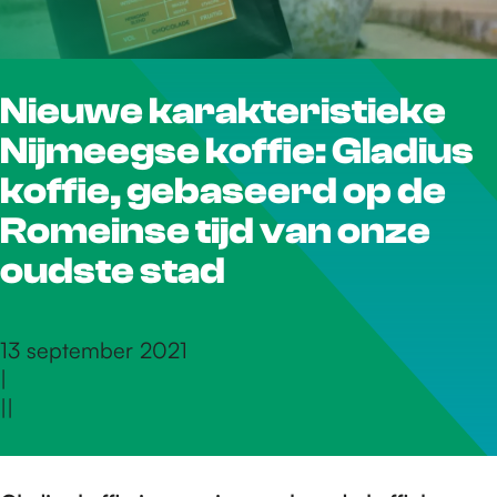
r
Nieuwe karakteristieke
d
Nijmeegse koffie: Gladius
e
koffie, gebaseerd op de
Romeinse tijd van onze
h
oudste stad
o
13 september 2021
|
|
|
m