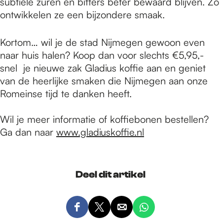
subtiele zuren en bitters beter bewaard blijven. Zo
ontwikkelen ze een bijzondere smaak.
Kortom… wil je de stad Nijmegen gewoon even
naar huis halen? Koop dan voor slechts €5,95,-
snel je nieuwe zak Gladius koffie aan en geniet
van de heerlijke smaken die Nijmegen aan onze
Romeinse tijd te danken heeft.
Wil je meer informatie of koffiebonen bestellen?
Ga dan naar
www.gladiuskoffie.nl
Deel dit artikel
D
D
D
D