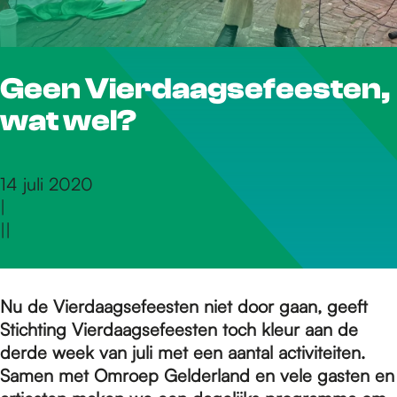
r
Geen Vierdaagsefeesten,
d
wat wel?
e
14 juli 2020
|
h
|
|
o
Nu de Vierdaagsefeesten niet door gaan, geeft
Stichting Vierdaagsefeesten toch kleur aan de
m
derde week van juli met een aantal activiteiten.
Samen met Omroep Gelderland en vele gasten en