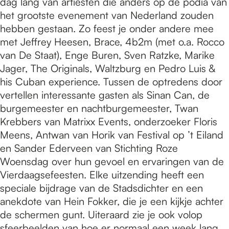
dag lang van artiesten die anders op de podia van
het grootste evenement van Nederland zouden
hebben gestaan. Zo feest je onder andere mee
met Jeffrey Heesen, Brace, 4b2m (met o.a. Rocco
van De Staat), Enge Buren, Sven Ratzke, Marike
Jager, The Originals, Waltzburg en Pedro Luis &
his Cuban experience. Tussen de optredens door
vertellen interessante gasten als Sinan Can, de
burgemeester en nachtburgemeester, Twan
Krebbers van Matrixx Events, onderzoeker Floris
Meens, Antwan van Horik van Festival op ’t Eiland
en Sander Ederveen van Stichting Roze
Woensdag over hun gevoel en ervaringen van de
Vierdaagsefeesten. Elke uitzending heeft een
speciale bijdrage van de Stadsdichter en een
anekdote van Hein Fokker, die je een kijkje achter
de schermen gunt. Uiteraard zie je ook volop
sfeerbeelden van hoe er normaal een week lang