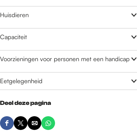
Huisdieren
Capaciteit
Voorzieningen voor personen met een handicap
Eetgelegenheid
Deel deze pagina
D
D
D
D
e
e
e
e