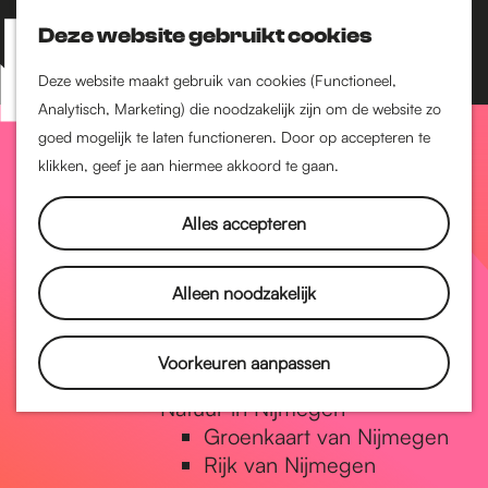
Nijmegen-Zuid
Nijmegen-Nieuw-West
Deze website gebruikt cookies
Z
K
Nijmegen-Oud-West
o
a
M
Deze website maakt gebruik van cookies (Functioneel,
Dukenburg
e
a
Analytisch, Marketing) die noodzakelijk zijn om de website zo
e
Lindenholt
G
k
r
goed mogelijk te laten functioneren. Door op accepteren te
n
e
t
klikken, geef je aan hiermee akkoord te gaan.
Historie
u
n
De oudste stad van
a
Alles accepteren
Nederland
Historische tijdlijn
n
Romeinse Limes
Alleen noodzakelijk
Vrede van Nijmegen
Penning
a
Voorkeuren aanpassen
Natuur in Nijmegen
Groenkaart van Nijmegen
a
Rijk van Nijmegen