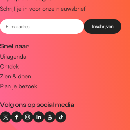
Schrijf je in voor onze nieuwsbrief
E
-
m
Snel naar
a
Uitagenda
i
Ontdek
l
a
Zien & doen
d
Plan je bezoek
r
e
Volg ons op social media
s
X
F
I
L
Y
T
I
a
n
i
o
i