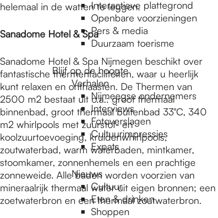
e
Interactieve plattegrond
helemaal in de watten te leggen.
Openbare voorzieningen
Pers & media
p
Sanadome Hotel & Spa
Duurzaam toerisme
Sanadome Hotel & Spa Nijmegen beschikt over
a
Blijf op de hoogte
fantastische thermenfaciliteiten, waar u heerlijk
Verhalen
kunt relaxen en onthaasten. De Thermen van
Nijmeegse ondernemers
2500 m2 bestaat uit o.a.: groot thermaal
g
Interviews
binnenbad, groot thermaal buitenbad 33°C, 340
Fotoverslagen
m2 whirlpools met zuurstof- en
Cultuurimpressies
e
koolzuurtoevoeging, kruidenwhirlpools,
Expats
zoutwaterbad, warm waterbaden, mintkamer,
stoomkamer, zonnenhemels en een prachtige
Nieuws
zonneweide. Alle baden worden voorzien van
Cultuur
mineraalrijk thermaal water uit eigen bronnen; een
Eten & drinken
zoetwaterbron en een thermaal zoutwaterbron.
Shoppen