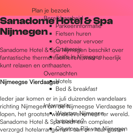
r
Plan je bezoek
Bereikbaarheid
Sanadome Hotel & Spa
Parkeerinformatie
d
Nijmegen
Fietsen huren
Openbaar vervoer
Cruisereis
e
Sanadome Hotel & Spa Nijmegen beschikt over
Taxi's in Nijmegen
fantastische thermenfaciliteiten, waar u heerlijk
kunt relaxen en onthaasten.
h
Overnachten
Hotels
Nijmeegse Vierdaagse
Bed & breakfast
o
Ieder jaar komen er in juli duizenden wandelaars
Informatie
richting Nijmegen om de Nijmeegse Vierdaagse te
m
Waarom Nijmegen
lopen, het grootste wandelevenement ter wereld.
bezoeken?
Sanadome Hotel & Spa biedt een compleet
Citystore Rijk van Nijmegen
verzorgd hotelarrangement aan om haar gasten