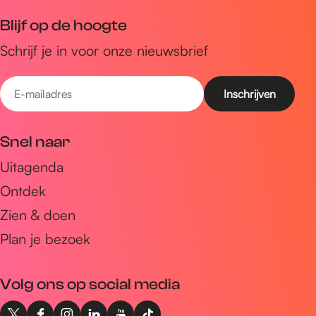
Blijf op de hoogte
Schrijf je in voor onze nieuwsbrief
E
-
m
Snel naar
a
Uitagenda
i
Ontdek
l
a
Zien & doen
d
Plan je bezoek
r
e
Volg ons op social media
s