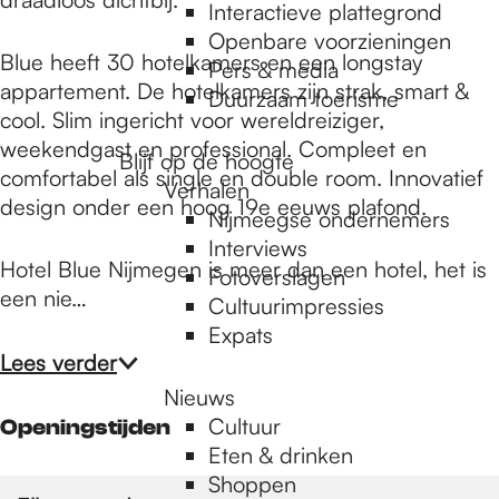
e
Interactieve plattegrond
Openbare voorzieningen
Blue heeft 30 hotelkamers en een longstay
Pers & media
p
appartement. De hotelkamers zijn strak, smart &
Duurzaam toerisme
cool. Slim ingericht voor wereldreiziger,
weekendgast en professional. Compleet en
a
Blijf op de hoogte
comfortabel als single en double room. Innovatief
Verhalen
design onder een hoog 19e eeuws plafond.
Nijmeegse ondernemers
g
Interviews
Hotel Blue Nijmegen is meer dan een hotel, het is
Fotoverslagen
een nie…
Cultuurimpressies
e
Expats
Lees verder
Nieuws
Cultuur
Openingstijden
Eten & drinken
Shoppen