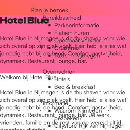
r
Plan je bezoek
Bereikbaarheid
Hotel Blue
Parkeerinformatie
d
Fietsen huren
Hotel Blue in Nijmegen is de thuishaven voor wie
Openbaar vervoer
zich overal op zijn plek voelt. Hier heb je alles wat
Cruisereis
e
je nodig hebt bij de hand. Comfort, gastvrijheid,
Taxi's in Nijmegen
dynamiek. Restaurant, lounge, bar.
h
Overnachten
Welkom bij Hotel Blue
Hotels
Bed & breakfast
o
Hotel Blue in Nijmegen is de thuishaven voor wie
zich overal op zijn plek voelt. Hier heb je alles wat
Informatie
je nodig hebt bij de hand. Comfort, gastvrijheid,
m
Waarom Nijmegen
dynamiek. Restaurant, lounge, bar. Je werk,
bezoeken?
vrienden, familie en de rest van de wereld altijd
Citystore Rijk van Nijmegen
draadloos dichtbij.