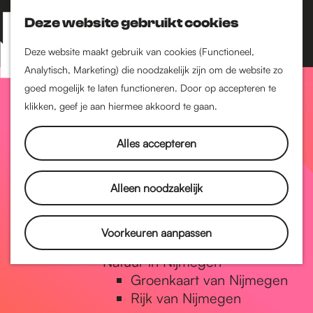
Nijmegen-Zuid
Nijmegen-Nieuw-West
Deze website gebruikt cookies
Z
K
Nijmegen-Oud-West
o
a
M
Deze website maakt gebruik van cookies (Functioneel,
Dukenburg
e
a
Analytisch, Marketing) die noodzakelijk zijn om de website zo
e
Lindenholt
G
k
r
goed mogelijk te laten functioneren. Door op accepteren te
n
e
t
klikken, geef je aan hiermee akkoord te gaan.
Historie
u
n
De oudste stad van
a
Alles accepteren
Nederland
Historische tijdlijn
n
Romeinse Limes
Alleen noodzakelijk
Vrede van Nijmegen
Penning
a
Voorkeuren aanpassen
Natuur in Nijmegen
Groenkaart van Nijmegen
a
Rijk van Nijmegen