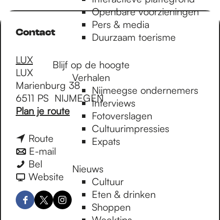
e
Openbare voorzieningen
Pers & media
Contact
p
Duurzaam toerisme
LUX
Blijf op de hoogte
a
LUX
Verhalen
Marienburg 38
Nijmeegse ondernemers
6511 PS
NIJMEGEN
g
Interviews
n
Plan je route
Fotoverslagen
a
Cultuurimpressies
a
e
n
Route
Expats
r
a
n
E-mail
T
T
a
a
Bel
Nieuws
h
h
r
a
v
Website
Cultuur
e
e
T
r
a
Eten & drinken
P
P
h
T
n
F
X
I
Shoppen
l
l
e
h
T
a
L
n
Weektips