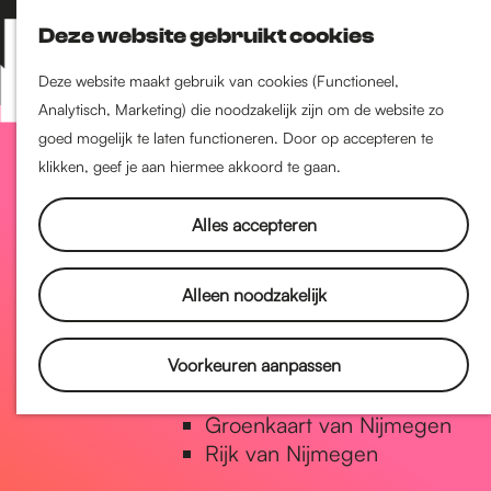
Nijmegen-Zuid
Deze website gebruikt cookies
Nijmegen-Nieuw-West
Z
K
Nijmegen-Oud-West
o
a
M
Deze website maakt gebruik van cookies (Functioneel,
Dukenburg
e
a
Analytisch, Marketing) die noodzakelijk zijn om de website zo
e
Lindenholt
G
k
r
goed mogelijk te laten functioneren. Door op accepteren te
n
e
t
klikken, geef je aan hiermee akkoord te gaan.
u
Historie
n
a
De oudste stad van
Alles accepteren
Nederland
Historische tijdlijn
n
Alleen noodzakelijk
Romeinse Limes
Vrede van Nijmegen Penning
a
Voorkeuren aanpassen
Natuur in Nijmegen
Groenkaart van Nijmegen
a
Rijk van Nijmegen