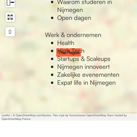
Waarom studeren in
−
Nijmegen
Open dagen
Werk & ondernemen
Health
High Tech
The Plague
Startups & Scaleups
Nijmegen innoveert
Zakelijke evenementen
Expat life in Nijmegen
Leaflet
|
© OpenStreetMap contributors, Tiles style by Humanitarian OpenStreetMap Team hosted by
OpenStreetMap France