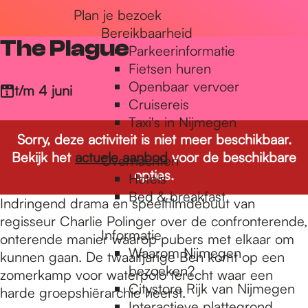
Plan je bezoek
r
Bereikbaarheid
The Plague
Parkeerinformatie
d
Fietsen huren
Openbaar vervoer
t/m 4 juni
Cruisereis
e
Taxi's in Nijmegen
Sorry, deze activiteit is niet meer beschikbaar.
Bekijk het
actuele aanbod
voor de beschikbare
Overnachten
h
opties.
Hotels
Bed & breakfast
Indringend drama en speelfilmdebuut van
o
regisseur Charlie Polinger over de confronterende,
Informatie
onterende manier waarop pubers met elkaar om
Waarom Nijmegen
kunnen gaan. De twaalfjarige Ben komt op een
m
bezoeken?
zomerkamp voor waterpolo terecht waar een
Citystore Rijk van Nijmegen
harde groepshiërarchie heerst.
Interactieve plattegrond