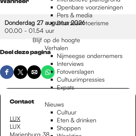
e
Wanneer
Openbare voorzieningen
Pers & media
p
Donderdag 27 augustus 2026
Duurzaam toerisme
00.00 - 01.54 uur
Blijf op de hoogte
a
Verhalen
Deel deze pagina
Nijmeegse ondernemers
g
Interviews
Fotoverslagen
D
D
D
D
Cultuurimpressies
e
e
e
e
e
Expats
e
e
e
e
l
l
l
l
Contact
Nieuws
d
d
d
d
Cultuur
e
e
e
e
LUX
Eten & drinken
z
z
z
z
LUX
Shoppen
e
e
e
e
Marienburg 38
Weektips