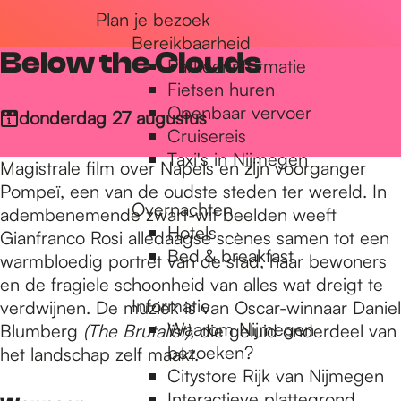
Plan je bezoek
r
Bereikbaarheid
Below the Clouds
Parkeerinformatie
d
Fietsen huren
Openbaar vervoer
donderdag 27 augustus
Cruisereis
e
Taxi's in Nijmegen
Magistrale film over Napels en zijn voorganger
Pompeï, een van de oudste steden ter wereld. In
Overnachten
h
adembenemende zwart-wit beelden weeft
Hotels
Gianfranco Rosi alledaagse scènes samen tot een
Bed & breakfast
warmbloedig portret van de stad, haar bewoners
o
en de fragiele schoonheid van alles wat dreigt te
Informatie
verdwijnen. De muziek is van Oscar-winnaar Daniel
Waarom Nijmegen
Blumberg
(The Brutalist),
die geluid onderdeel van
m
bezoeken?
het landschap zelf maakt.
Citystore Rijk van Nijmegen
Interactieve plattegrond