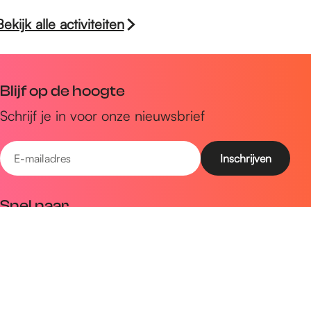
Bekijk alle activiteiten
Blijf op de hoogte
Schrijf je in voor onze nieuwsbrief
E
-
m
Snel naar
a
Uitagenda
i
Ontdek
l
a
Zien & doen
d
Plan je bezoek