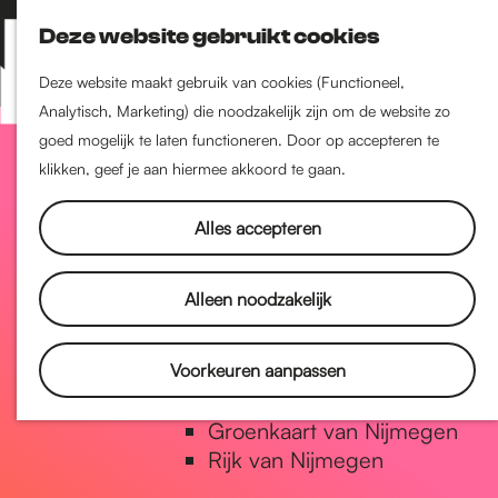
Nijmegen-Zuid
Deze website gebruikt cookies
Nijmegen-Nieuw-West
Z
K
Nijmegen-Oud-West
o
a
M
Deze website maakt gebruik van cookies (Functioneel,
Dukenburg
e
a
Analytisch, Marketing) die noodzakelijk zijn om de website zo
e
Lindenholt
G
k
r
goed mogelijk te laten functioneren. Door op accepteren te
n
e
t
klikken, geef je aan hiermee akkoord te gaan.
u
Historie
n
a
De oudste stad van
Alles accepteren
Nederland
Historische tijdlijn
n
Alleen noodzakelijk
Romeinse Limes
Vrede van Nijmegen Penning
a
Voorkeuren aanpassen
Natuur in Nijmegen
Groenkaart van Nijmegen
a
Rijk van Nijmegen