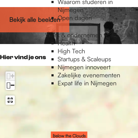
Waarom studeren in
d
d
o
l
C
U
L
Nijmegen
s
s
u
o
l
X
U
Open dagen
Bekijk alle beelden
d
u
o
X
s
d
u
Werk & ondernemen
s
d
Health
s
High Tech
Hier vind je ons
Startups & Scaleups
Nijmegen innoveert
Zakelijke evenementen
+
Expat life in Nijmegen
−
Below the Clouds