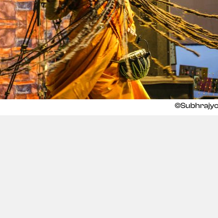
©Subhrajyo