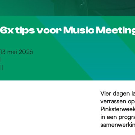
r
6x tips voor Music Meetin
d
e
13 mei 2026
|
|
|
h
o
Vier dagen l
verrassen op
Pinksterweek
m
in een progra
samenwerki