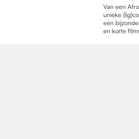
e
Van een Afro
unieke (lig)c
p
een bijzonde
en korte films
a
g
e