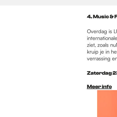
4. Music & 
Overdag is LU
international
ziet, zoals n
kruip je in 
verrassing en
Zaterdag 2
Meer info