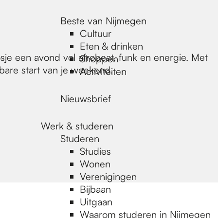
Beste van Nijmegen
Cultuur
Eten & drinken
sje een avond vol afrobeat, funk en energie. Met
Shoppen
bare start van je weekend.
Activiteiten
Nieuwsbrief
Werk & studeren
Studeren
Studies
Wonen
Verenigingen
Bijbaan
Uitgaan
Waarom studeren in Nijmegen