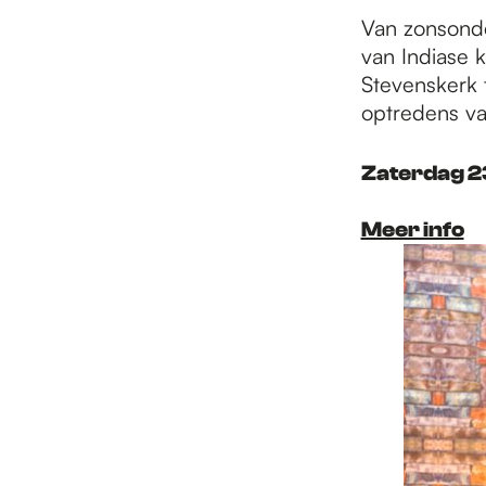
Van zonsonde
van Indiase 
Stevenskerk 
optredens va
Zaterdag 2
Meer info