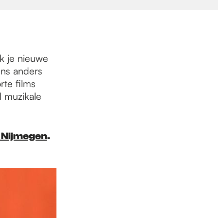
ek je nieuwe
ens anders
rte films
l muzikale
 Nijmegen
.