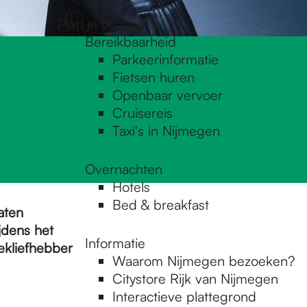
Plan je bezoek
Bereikbaarheid
Parkeerinformatie
Fietsen huren
Openbaar vervoer
Cruisereis
Taxi's in Nijmegen
Overnachten
Hotels
Bed & breakfast
aten
jdens het
Informatie
ekliefhebber
Waarom Nijmegen bezoeken?
Citystore Rijk van Nijmegen
Interactieve plattegrond