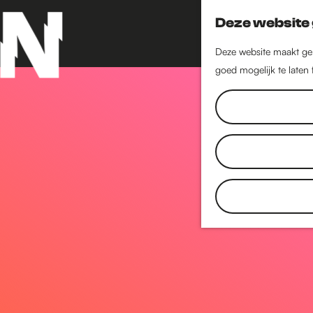
Deze website 
Deze website maakt geb
goed mogelijk te laten
G
a
n
a
a