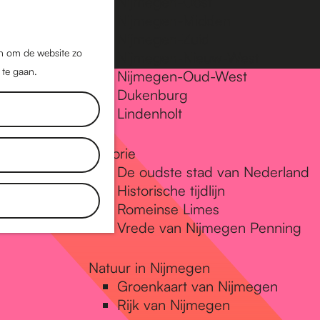
Nijmegen-Oost
Nijmegen-Midden
Z
K
Nijmegen-Zuid
o
a
M
jn om de website zo
Nijmegen-Nieuw-West
e
a
 te gaan.
e
Nijmegen-Oud-West
k
r
Dukenburg
n
e
t
Lindenholt
u
n
Historie
De oudste stad van Nederland
Historische tijdlijn
Romeinse Limes
Vrede van Nijmegen Penning
Natuur in Nijmegen
Groenkaart van Nijmegen
Rijk van Nijmegen