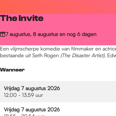
r
The Invite
d
7 augustus, 8 augustus en nog 6 dagen
e
Een vlijmscherpe komedie van filmmaker en actric
bestaande uit Seth Rogen
(The Disaster Artist)
, Ed
h
Wanneer
o
Vrijdag 7 augustus 2026
12.00 - 13.59 uur
m
Vrijdag 7 augustus 2026