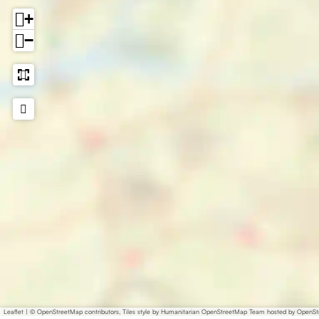
+
−
Leaflet
|
© OpenStreetMap contributors, Tiles style by Humanitarian OpenStreetMap Team hosted by OpenS