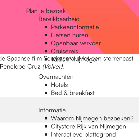
Plan je bezoek
Bereikbaarheid
Parkeerinformatie
Fietsen huren
Openbaar vervoer
Cruisereis
 Spaanse film Sentimental. Met een sterrencast
Taxi's in Nijmegen
Penelope Cruz
(Volver)
.
Overnachten
Hotels
Bed & breakfast
Informatie
Waarom Nijmegen bezoeken?
Citystore Rijk van Nijmegen
Interactieve plattegrond