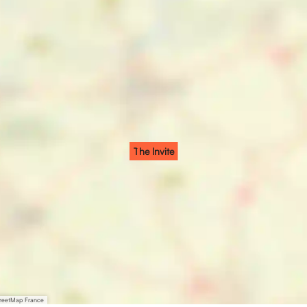
The Invite
treetMap France