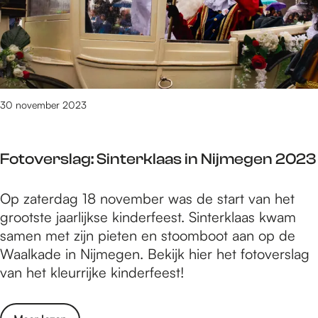
e
n
e
r
2
r
i
0
s
o
2
l
u
3
a
s
/
g
30 november 2023
R
2
:
e
0
3
q
2
Fotoverslag: Sinterklaas in Nijmegen 2023
F
u
4
M
e
F
Op zaterdag 18 november was de start van het
S
s
o
grootste jaarlijkse kinderfeest. Sinterklaas kwam
e
t
t
samen met zijn pieten en stoomboot aan op de
r
2
o
Waalkade in Nijmegen. Bekijk hier het fotoverslag
i
0
v
van het kleurrijke kinderfeest!
o
2
e
u
3
r
s