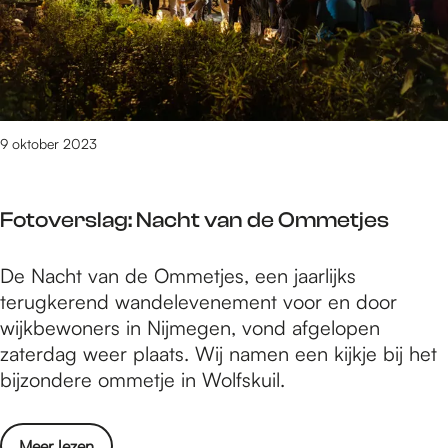
e
a
0
r
r
2
s
s
3
l
k
a
e
g
9 oktober 2023
r
:
m
n
i
Fotoverslag: Nacht van de Ommetjes
a
s
j
2
F
De Nacht van de Ommetjes, een jaarlijks
a
0
o
terugkerend wandelevenement voor en door
a
2
t
wijkbewoners in Nijmegen, vond afgelopen
r
3
o
zaterdag weer plaats. Wij namen een kijkje bij het
s
v
bijzondere ommetje in Wolfskuil.
k
e
e
r
r
o
Meer lezen