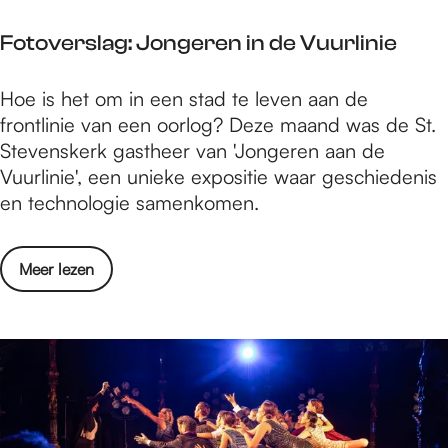
t
S
f
Fotoverslag: Jongeren in de Vuurlinie
c
e
h
s
F
Hoe is het om in een stad te leven aan de
e
t
o
frontlinie van een oorlog? Deze maand was de St.
m
i
t
Stevenskerk gastheer van 'Jongeren aan de
e
v
o
Vuurlinie', een unieke expositie waar geschiedenis
r
a
v
en technologie samenkomen.
l
l
e
i
r
c
o
Meer lezen
s
h
v
l
t
e
a
f
r
g
e
F
:
s
o
J
t
t
o
i