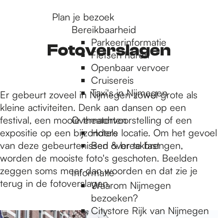
r
Plan je bezoek
Bereikbaarheid
Parkeerinformatie
d
Fotoverslagen
Fietsen huren
Openbaar vervoer
Cruisereis
e
Taxi's in Nijmegen
Er gebeurt zoveel in Nijmegen zowel grote als
kleine activiteiten. Denk aan dansen op een
h
festival, een mooie theatervoorstelling of een
Overnachten
expositie op een bijzondere locatie. Om het gevoel
Hotels
van deze gebeurtenissen over te brengen,
Bed & breakfast
o
worden de mooiste foto's geschoten. Beelden
zeggen soms meer dan woorden en dat zie je
Informatie
m
terug in de fotoverslagen.
Waarom Nijmegen
bezoeken?
7
Citystore Rijk van Nijmegen