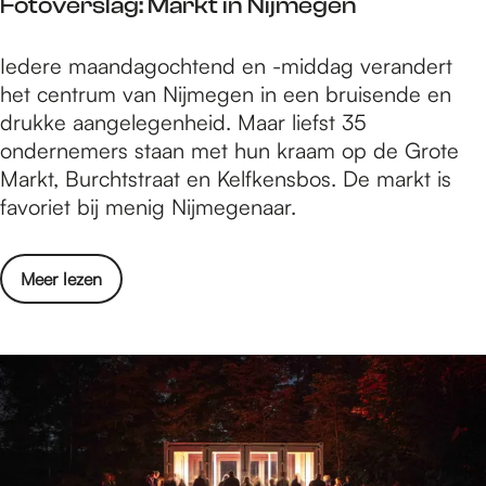
Fotoverslag: Markt in Nijmegen
e
0
r
2
F
Iedere maandagochtend en -middag verandert
f
3
o
het centrum van Nijmegen in een bruisende en
s
t
drukke aangelegenheid. Maar liefst 35
t
o
ondernemers staan met hun kraam op de Grote
d
v
Markt, Burchtstraat en Kelfkensbos. De markt is
r
e
favoriet bij menig Nijmegenaar.
i
r
f
s
t
o
Meer lezen
l
2
v
a
0
e
g
2
r
:
3
F
M
o
a
t
r
o