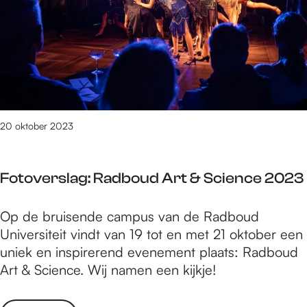
o
n
v
v
g
a
e
e
l
r
r
s
e
l
n
a
i
g
20 oktober 2023
n
:
d
J
e
Fotoverslag: Radboud Art & Science 2023
o
V
n
u
F
Op de bruisende campus van de Radboud
g
u
o
Universiteit vindt van 19 tot en met 21 oktober een
e
r
t
uniek en inspirerend evenement plaats: Radboud
r
l
o
Art & Science. Wij namen een kijkje!
e
i
v
n
n
e
i