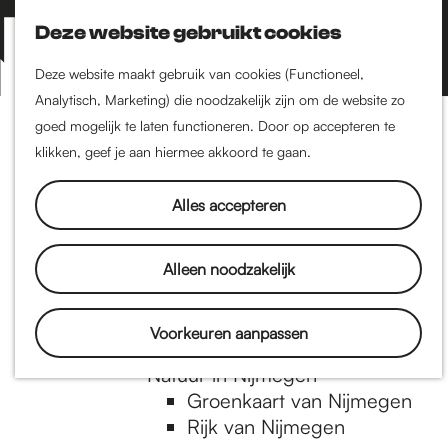
Nijmegen-Zuid
Nijmegen-Nieuw-West
Deze website gebruikt cookies
Z
K
Nijmegen-Oud-West
o
a
M
Deze website maakt gebruik van cookies (Functioneel,
Dukenburg
e
a
Analytisch, Marketing) die noodzakelijk zijn om de website zo
e
Lindenholt
G
k
r
goed mogelijk te laten functioneren. Door op accepteren te
n
e
t
klikken, geef je aan hiermee akkoord te gaan.
Historie
u
n
De oudste stad van
a
Alles accepteren
Nederland
Historische tijdlijn
n
Romeinse Limes
Alleen noodzakelijk
Vrede van Nijmegen
Penning
a
Voorkeuren aanpassen
Natuur in Nijmegen
Groenkaart van Nijmegen
a
Rijk van Nijmegen