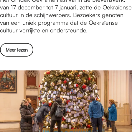
o
van 17 december tot 7 januari, zette de Oekraïense
s
t
cultuur in de schijnwerpers. Bezoekers genoten
F
o
van een uniek programma dat de Oekraïense
e
v
cultuur verrijkte en ondersteunde.
s
e
t
r
i
o
Meer lezen
s
v
v
l
a
e
a
l
r
g
F
:
o
O
t
n
o
t
v
d
e
e
r
k