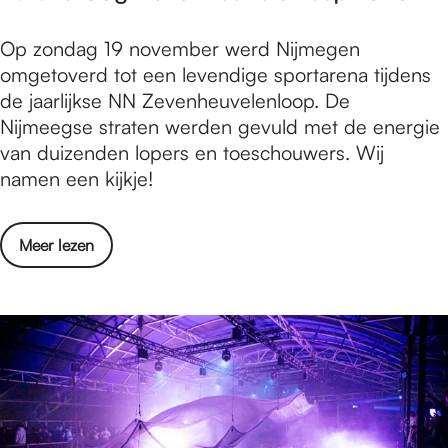
n
n
N
F
Op zondag 19 november werd Nijmegen
t
i
o
omgetoverd tot een levendige sportarena tijdens
e
j
t
de jaarlijkse NN Zevenheuvelenloop. De
r
m
o
Nijmeegse straten werden gevuld met de energie
k
e
v
van duizenden lopers en toeschouwers. Wij
l
g
e
namen een kijkje!
a
e
r
a
n
s
s
2
o
Meer lezen
l
i
0
v
a
n
2
e
g
N
3
r
:
i
F
Z
j
o
e
m
t
v
e
o
e
g