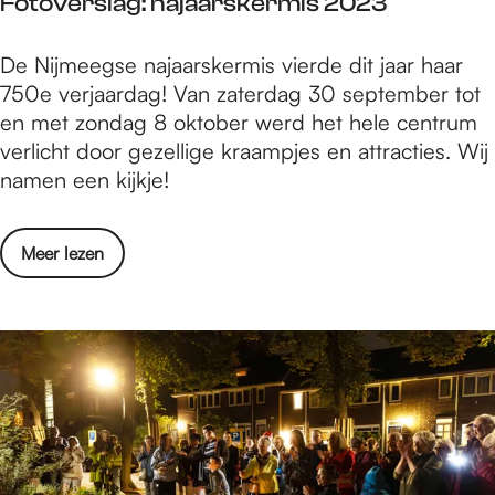
Fotoverslag: najaarskermis 2023
a
S
d
c
F
De Nijmeegse najaarskermis vierde dit jaar haar
b
i
o
750e verjaardag! Van zaterdag 30 september tot
o
e
t
en met zondag 8 oktober werd het hele centrum
u
n
o
verlicht door gezellige kraampjes en attracties. Wij
d
c
v
namen een kijkje!
A
e
e
r
2
r
t
0
o
Meer lezen
s
&
2
v
l
S
3
e
a
c
r
g
i
F
:
e
o
n
n
t
a
c
o
j
e
v
a
2