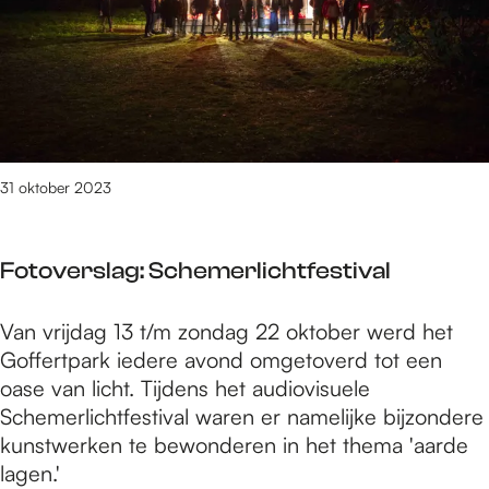
k
v
t
e
i
r
n
s
N
l
i
a
j
g
31 oktober 2023
m
:
e
M
g
Fotoverslag: Schemerlichtfestival
a
e
r
n
F
Van vrijdag 13 t/m zondag 22 oktober werd het
k
o
Goffertpark iedere avond omgetoverd tot een
t
t
oase van licht. Tijdens het audiovisuele
i
o
Schemerlichtfestival waren er namelijke bijzondere
n
v
kunstwerken te bewonderen in het thema 'aarde
N
e
lagen.'
i