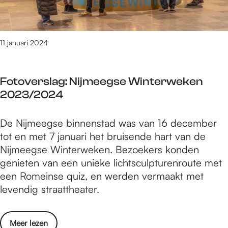
s
O
l
e
a
k
g
11 januari 2024
r
:
a
O
ï
Fotoverslag: Nijmeegse Winterweken
n
n
2023/2024
t
e
d
F
F
De Nijmeegse binnenstad was van 16 december
e
e
o
tot en met 7 januari het bruisende hart van de
k
s
t
Nijmeegse Winterweken. Bezoekers konden
O
t
o
genieten van een unieke lichtsculpturenroute met
e
i
v
een Romeinse quiz, en werden vermaakt met
k
v
e
levendig straattheater.
r
a
r
a
l
s
ï
o
Meer lezen