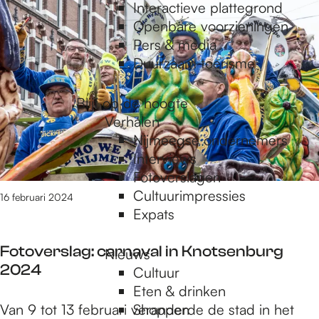
e
6
Interactieve plattegrond
t
Openbare voorzieningen
/
Pers & media
p
m
Duurzaam toerisme
9
0
a
Blijf op de hoogte
v
Verhalen
a
Nijmeegse ondernemers
g
n
Interviews
1
Fotoverslagen
6
Cultuurimpressies
e
16 februari 2024
1
Expats
r
e
Fotoverslag: carnaval in Knotsenburg
Nieuws
s
2024
Cultuur
u
Eten & drinken
l
F
Van 9 tot 13 februari veranderde de stad in het
Shoppen