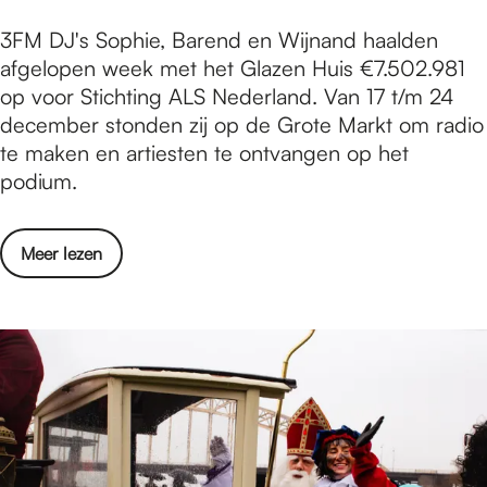
j
r
F
3FM DJ's Sophie, Barend en Wijnand haalden
m
w
o
afgelopen week met het Glazen Huis €7.502.981
e
e
t
op voor Stichting ALS Nederland. Van 17 t/m 24
e
k
o
december​ stonden zij op de Grote Markt om radio
g
e
v
te maken en artiesten te ontvangen op het
s
n
e
podium.
e
2
r
W
0
s
i
2
o
Meer lezen
l
n
3
v
a
t
/
e
g
e
2
r
:
r
0
F
3
w
2
o
F
e
4
t
M
k
o
S
e
v