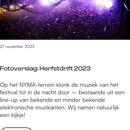
v
n
e
e
h
n
r
e
2
s
u
0
l
v
2
a
e
3
g
27 november 2023
l
:
e
Z
n
Fotoverslag: Herfstdrift 2023
e
l
v
o
F
Op het NYMA-terrein klonk de muziek van het
e
o
o
festival tot in de nacht door – bestaande uit een
n
p
t
line-up van bekende en minder bekende
h
2
o
elektronische muzikanten. Wij namen natuurlijk
e
0
v
een kijkje!
u
2
e
v
3
r
e