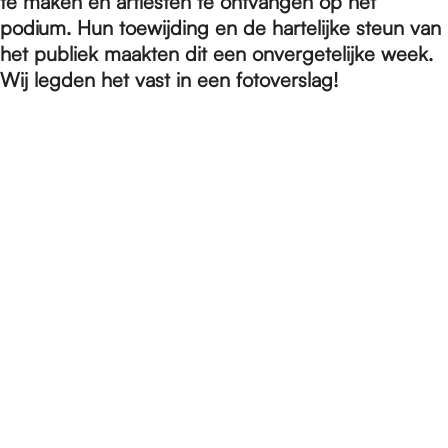
e
te maken en artiesten te ontvangen op het
podium. Hun toewijding en de hartelijke steun van
het publiek maakten dit een onvergetelijke week.
p
Wij legden het vast in een fotoverslag!
a
g
e