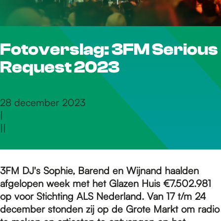
r
Fotoverslag: 3FM Serious
d
Request 2023
e
28 december 2023
|
h
|
|
o
3FM DJ's Sophie, Barend en Wijnand haalden
afgelopen week met het Glazen Huis €7.502.981
m
op voor Stichting ALS Nederland. Van 17 t/m 24
december​ stonden zij op de Grote Markt om radio