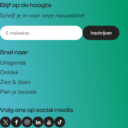
Blijf op de hoogte
Schrijf je in voor onze nieuwsbrief
E
-
m
Snel naar
a
Uitagenda
i
Ontdek
l
a
Zien & doen
d
Plan je bezoek
r
e
Volg ons op social media
s
X
F
I
L
Y
T