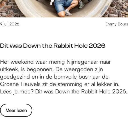
s
a
e
l
a
n
a
g
s
g
9 juli 2026
Emmy Bours
s
d
:
e
a
V
f
g
Dit was Down the Rabbit Hole 2026
i
e
e
e
D
Het weekend waar menig Nijmegenaar naar
r
s
i
uitkeek, is begonnen. De weergoden zijn
d
t
t
goedgezind en in de bomvolle bus naar de
a
e
w
Groene Heuvels zit de stemming er al lekker in.
a
n
a
Lees je mee? Dit was Down the Rabbit Hole 2026.
g
2
s
s
0
D
e
2
o
Meer lezen
o
f
6
v
w
e
v
e