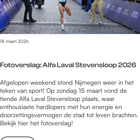
e
e
e
r
r
g
s
k
e
l
F
n
a
e
g
18 maart 2026
s
:
t
D
i
Fotoverslag: Alfa Laval Stevensloop 2026
e
v
n
a
F
Afgelopen weekend stond Nijmegen weer in het
k
l
o
teken van sport! Op zondag 15 maart vond de
w
2
t
tiende Alfa Laval Stevensloop plaats, waar
e
0
o
enthousiaste hardlopers met hun energie en
r
2
v
doorzettingsvermogen de stad tot leven brachten.
k
6
e
Bekijk hier het fotoverslag!
F
r
e
s
s