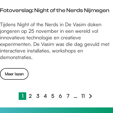
e
h
N
r
t
Fotoverslag: Night of the Nerds Nijmegen
i
s
j
t
F
Tijdens Night of the Nerds in De Vasim doken
m
m
o
jongeren op 25 november in een wereld vol
e
a
t
innovatieve technologie en creatieve
e
r
o
experimenten. De Vasim was die dag gevuld met
g
k
v
interactieve installaties, workshops en
s
t
e
demonstraties.
e
e
r
k
n
s
e
2
o
Meer lezen
l
r
0
v
a
s
2
e
g
t
5
r
1
2
3
4
5
6
7
…
11
:
m
H
G
G
G
G
G
G
G
G
F
N
a
u
a
a
a
a
a
a
a
a
o
i
r