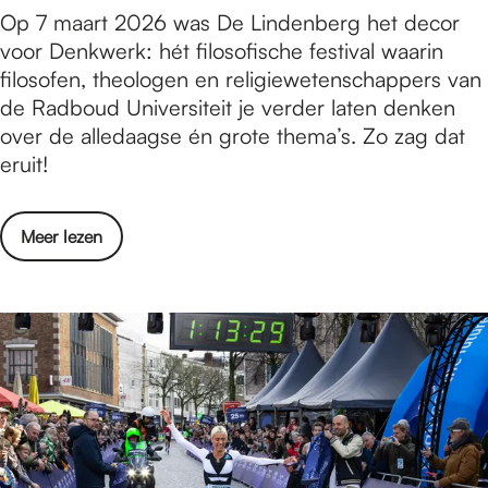
g
F
Op 7 maart 2026 was De Lindenberg het decor
r
i
o
voor Denkwerk: hét filosofische festival waarin
i
n
t
filosofen, theologen en religiewetenschappers van
j
N
o
de Radboud Universiteit je verder laten denken
d
i
v
over de alledaagse én grote thema’s. Zo zag dat
i
j
e
eruit!
n
m
r
g
e
s
s
g
o
Meer lezen
l
d
e
v
a
a
n
e
g
g
r
:
i
F
D
n
o
e
N
t
n
i
o
k
j
v
w
m