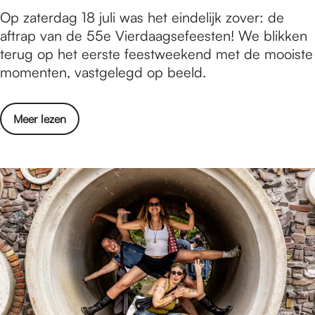
R
F
Op zaterdag 18 juli was het eindelijk zover: de
w
o
o
aftrap van de 55e Vierdaagsefeesten! We blikken
e
z
t
terug op het eerste feestweekend met de mooiste
d
e
o
momenten, vastgelegd op beeld.
i
W
v
n
o
e
s
e
o
Meer lezen
r
d
n
v
s
a
s
e
l
g
d
r
a
e
a
F
g
n
g
o
:
R
t
V
o
o
i
z
v
e
e
e
r
W
r
d
o