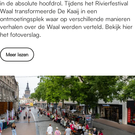
o
in de absolute hoofdrol. Tijdens het Rivierfestival
b
t
t
Waal transformeerde De Kaaij in een
i
a
o
ontmoetingsplek waar op verschillende manieren
t
r
v
verhalen over de Waal werden verteld. Bekijk hier
H
t
e
het fotoverslag.
o
!
r
l
s
e
o
Meer lezen
l
2
v
a
0
e
g
2
r
R
6
F
i
o
v
t
i
o
e
v
r
e
f
r