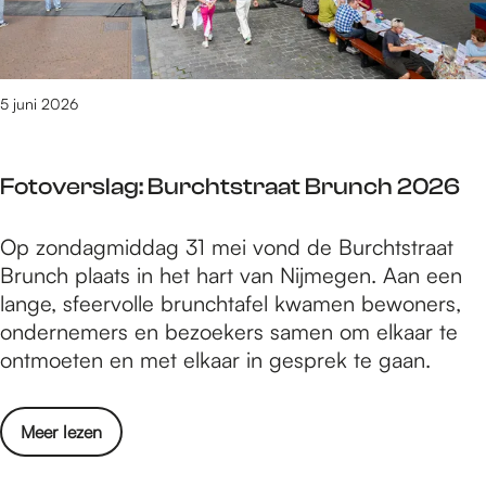
e
s
s
l
t
a
i
g
5 juni 2026
v
R
a
i
l
Fotoverslag: Burchtstraat Brunch 2026
v
W
i
a
F
Op zondagmiddag 31 mei vond de Burchtstraat
e
a
o
Brunch plaats in het hart van Nijmegen. Aan een
r
l
t
lange, sfeervolle brunchtafel kwamen bewoners,
f
2
o
ondernemers en bezoekers samen om elkaar te
e
0
v
ontmoeten en met elkaar in gesprek te gaan.
s
2
e
t
6
r
i
o
Meer lezen
s
v
v
l
a