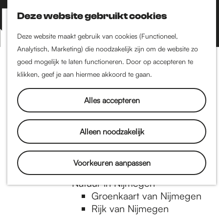
Nijmegen-Zuid
Nijmegen-Nieuw-West
Deze website gebruikt cookies
Z
K
Nijmegen-Oud-West
o
a
M
Deze website maakt gebruik van cookies (Functioneel,
Dukenburg
e
a
Analytisch, Marketing) die noodzakelijk zijn om de website zo
e
Lindenholt
G
k
r
goed mogelijk te laten functioneren. Door op accepteren te
n
e
t
klikken, geef je aan hiermee akkoord te gaan.
Historie
u
n
De oudste stad van
a
Alles accepteren
Nederland
Historische tijdlijn
n
Romeinse Limes
Alleen noodzakelijk
Vrede van Nijmegen
Penning
a
Voorkeuren aanpassen
Natuur in Nijmegen
Groenkaart van Nijmegen
a
Rijk van Nijmegen