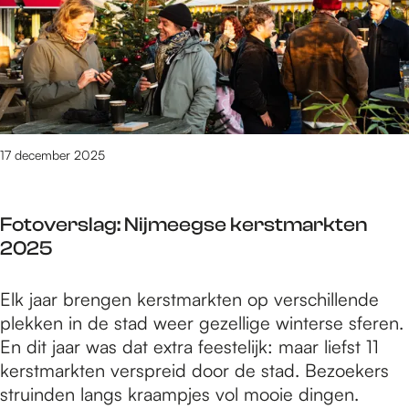
d
e
p
e
n
2
l
l
0
i
a
2
c
n
6
h
g
t
17 december 2025
s
p
d
u
e
Fotoverslag: Nijmeegse kerstmarkten
n
R
2025
t
o
e
u
F
Elk jaar brengen kerstmarkten op verschillende
n
t
o
plekken in de stad weer gezellige winterse sferen.
l
e
t
En dit jaar was dat extra feestelijk: maar liefst 11
a
v
o
kerstmarkten verspreid door de stad. Bezoekers
n
a
v
struinden langs kraampjes vol mooie dingen.
g
n