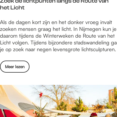
Zoek de lichtpunten langs de Route van
l
e
het Licht
f
n
a
s
Z
Als de dagen kort zijn en het donker vroeg invalt
L
l
o
zoeken mensen graag het licht. In Nijmegen kun je
a
o
e
daarom tijdens de Winterweken de Route van het
v
o
k
Licht volgen. Tijdens bijzondere stadswandeling ga
a
p
d
je op zoek naar negen levensgrote lichtsculpturen.
l
2
e
S
0
l
t
2
o
Meer lezen
i
e
6
v
c
v
e
h
e
r
t
n
Z
p
s
o
u
l
e
n
o
k
t
o