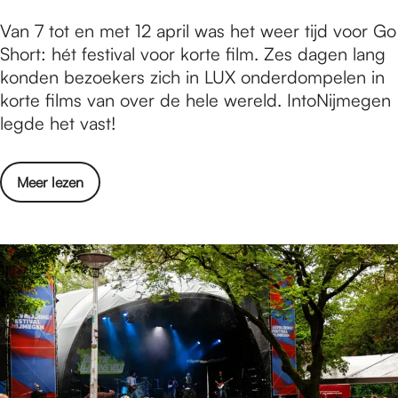
g
s
g
T
Van 7 tot en met 12 april was het weer tijd voor Go
v
l
i
e
Short: hét festival voor korte film. Zes dagen lang
a
i
c
r
konden bezoekers zich in LUX onderdompelen in
n
e
a
u
korte films van over de hele wereld. IntoNijmegen
h
d
2
g
legde het vast!
e
2
0
b
t
0
2
l
L
2
6
o
Meer lezen
i
e
6
v
k
v
e
G
e
r
o
n
T
S
s
e
h
l
r
o
i
u
r
e
g
t
d
b