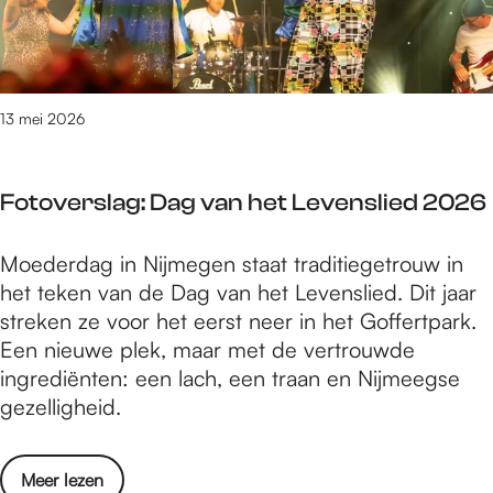
e
r
6
s
d
t
e
r
s
o
13 mei 2026
t
o
r
m
a
Fotoverslag: Dag van het Levenslied 2026
t
t
d
e
F
Moederdag in Nijmegen staat traditiegetrouw in
o
n
o
het teken van de Dag van het Levenslied. Dit jaar
o
t
t
streken ze voor het eerst neer in het Goffertpark.
r
i
o
Een nieuwe plek, maar met de vertrouwde
d
j
v
ingrediënten: een lach, een traan en Nijmeegse
e
d
e
gezelligheid.
s
e
r
t
n
s
r
s
o
Meer lezen
l
a