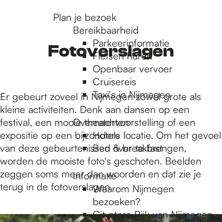
r
Plan je bezoek
Bereikbaarheid
Parkeerinformatie
d
Fotoverslagen
Fietsen huren
Openbaar vervoer
Cruisereis
e
Taxi's in Nijmegen
Er gebeurt zoveel in Nijmegen zowel grote als
kleine activiteiten. Denk aan dansen op een
h
festival, een mooie theatervoorstelling of een
Overnachten
expositie op een bijzondere locatie. Om het gevoel
Hotels
van deze gebeurtenissen over te brengen,
Bed & breakfast
o
worden de mooiste foto's geschoten. Beelden
zeggen soms meer dan woorden en dat zie je
Informatie
m
terug in de fotoverslagen.
Waarom Nijmegen
bezoeken?
1
Citystore Rijk van Nijmegen