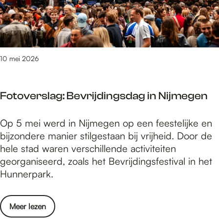
2
2
l
0
0
i
2
2
k
6
6
G
:
o
10 mei 2026
k
S
o
h
r
Fotoverslag: Bevrijdingsdag in Nijmegen
o
t
r
e
F
Op 5 mei werd in Nijmegen op een feestelijke en
t
n
o
bijzondere manier stilgestaan bij vrijheid. Door de
2
g
t
hele stad waren verschillende activiteiten
0
o
o
georganiseerd, zoals het Bevrijdingsfestival in het
2
e
v
Hunnerpark.
6
d
e
:
!
r
k
o
Meer lezen
s
o
v