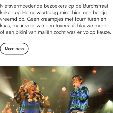
u
D
Nietsvermoedende bezoekers op de Burchstraat
h
n
e
keken op Hemelvaartsdag misschien een beetje
t
c
m
vreemd op. Geen kraampjes met fournituren en
s
h
a
kaas, maar voor wie een toverstaf, blauwe mede
t
2
g
of een bikini van maliën zocht was er volop keuze.
r
0
i
a
2
e
a
6
o
Meer lezen
s
t
v
t
B
e
r
r
r
o
u
D
o
n
e
m
c
m
t
h
a
d
2
g
o
0
i
o
2