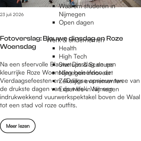
i
Waarom studeren in
a
o
Nijmegen
g
23 juli 2026
l
Open dagen
:
a
V
Fotoverslag: Blauwe dinsdag en Roze
i
Werk & ondernemen
Woensdag
a
Health
G
High Tech
F
Na een sfeervolle Blauwe Dinsdag en een
l
Startups & Scaleups
o
kleurrijke Roze Woensdag beleefden de
a
Nijmegen innoveert
t
Vierdaagsefeesten en 4Daagse opnieuw twee van
d
Zakelijke evenementen
o
de drukste dagen van de week. Van een
i
Expat life in Nijmegen
v
indrukwekkend vuurwerkspektakel boven de Waal
o
e
tot een stad vol roze outfits.
l
r
a
s
o
Meer lezen
l
v
a