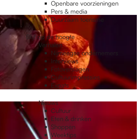
Openbare voorzieningen
Pers & media
Duurzaam toerisme
Blijf op de hoogte
Verhalen
Nijmeegse ondernemers
Interviews
Fotoverslagen
Cultuurimpressies
Expats
Nieuws
Cultuur
Eten & drinken
Shoppen
Weektips