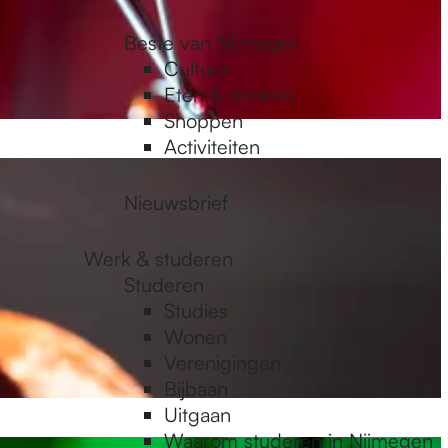
Beste van Nijmegen
Cultuur
Eten & drinken
Shoppen
Activiteiten
Nieuwsbrief
Werk & studeren
Studeren
Studies
Wonen
Verenigingen
Bijbaan
Uitgaan
Waarom studeren in Nijmegen