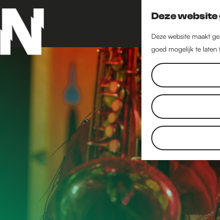
Deze website 
Deze website maakt geb
goed mogelijk te laten
G
a
n
a
a