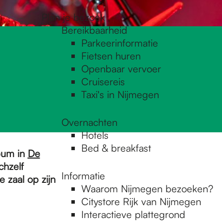
Plan je bezoek
Bereikbaarheid
Parkeerinformatie
Fietsen huren
Openbaar vervoer
Cruisereis
Taxi's in Nijmegen
Overnachten
Hotels
Bed & breakfast
bum in
De
chzelf
Informatie
 zaal op zijn
Waarom Nijmegen bezoeken?
Citystore Rijk van Nijmegen
Interactieve plattegrond