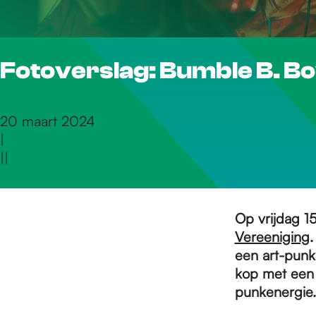
r
Fotoverslag: Bumble B. Bo
d
e
20 maart 2024
|
|
|
h
o
Op vrijdag 1
Vereeniging
.
een art-punka
m
kop met een m
punkenergie.