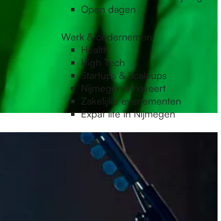
Open dagen
Werk & ondernemen
Health
High Tech
Startups & Scaleups
Nijmegen innoveert
Zakelijke evenementen
Expat life in Nijmegen