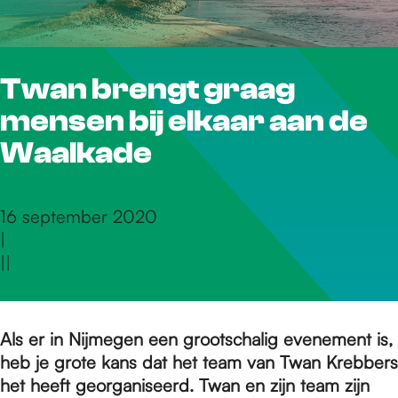
r
Twan brengt graag
d
mensen bij elkaar aan de
e
Waalkade
h
16 september 2020
|
|
|
o
m
Als er in Nijmegen een grootschalig evenement is,
heb je grote kans dat het team van Twan Krebbers
het heeft georganiseerd. Twan en zijn team zijn