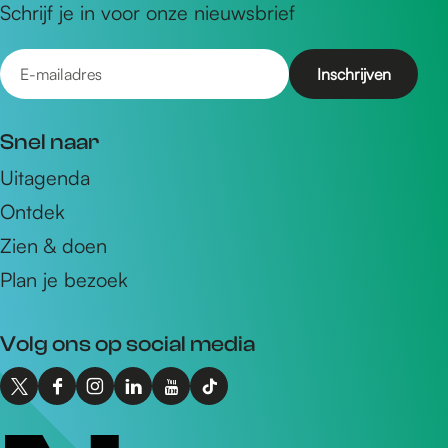
Schrijf je in voor onze nieuwsbrief
E
-
m
Snel naar
a
Uitagenda
i
Ontdek
l
a
Zien & doen
d
Plan je bezoek
r
e
Volg ons op social media
s
X
F
I
L
Y
T
I
a
n
i
o
i