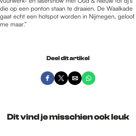
vuurwerk- en lasershow met Oud & Nieuw tot dj’s
die op een ponton staan te draaien. De Waalkade
gaat echt een hotspot worden in Nijmegen, geloof
me maar.”
Deel dit artikel
D
D
D
D
e
e
e
e
e
e
e
e
l
l
l
l
d
d
d
d
Dit vind je misschien ook leuk
e
e
e
e
z
z
z
z