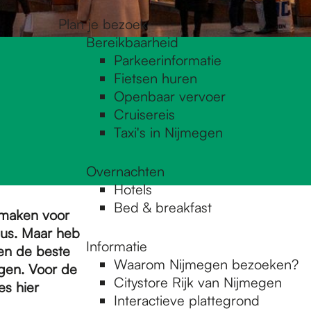
Plan je bezoek
Bereikbaarheid
Parkeerinformatie
Fietsen huren
Openbaar vervoer
Cruisereis
Taxi's in Nijmegen
Overnachten
Hotels
Bed & breakfast
rmaken voor
aus. Maar heb
Informatie
ben de beste
Waarom Nijmegen bezoeken?
gen. Voor de
Citystore Rijk van Nijmegen
es hier
Interactieve plattegrond