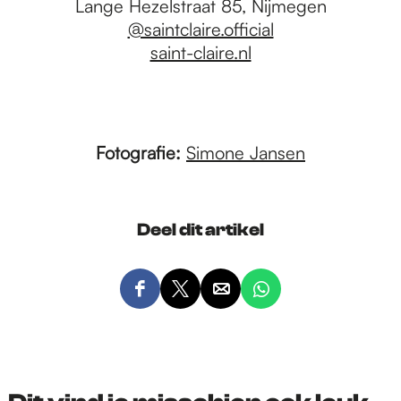
Lange Hezelstraat 85, Nijmegen
@saintclaire.official
saint-claire.nl
Fotografie:
Simone Jansen
Deel dit artikel
D
D
D
D
e
e
e
e
e
e
e
e
l
l
l
l
d
d
d
d