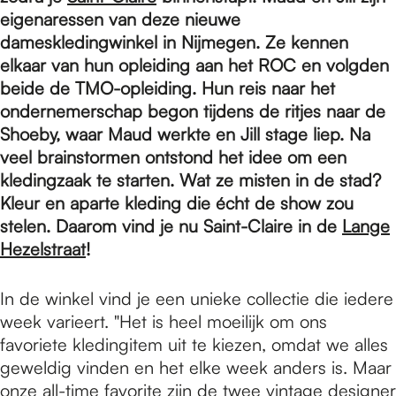
e
eigenaressen van deze nieuwe
dameskledingwinkel in Nijmegen. Ze kennen
p
elkaar van hun opleiding aan het ROC en volgden
beide de TMO-opleiding. Hun reis naar het
ondernemerschap begon tijdens de ritjes naar de
a
Shoeby, waar Maud werkte en Jill stage liep. Na
veel brainstormen ontstond het idee om een
kledingzaak te starten. Wat ze misten in de stad?
g
Kleur en aparte kleding die écht de show zou
stelen. Daarom vind je nu Saint-Claire in de
Lange
e
Hezelstraat
!
In de winkel vind je een unieke collectie die iedere
week varieert. "Het is heel moeilijk om ons
favoriete kledingitem uit te kiezen, omdat we alles
geweldig vinden en het elke week anders is. Maar
onze all-time favorite zijn de twee vintage designer