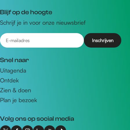
Blijf op de hoogte
Schrijf je in voor onze nieuwsbrief
E
-
m
Snel naar
a
Uitagenda
i
Ontdek
l
a
Zien & doen
d
Plan je bezoek
r
e
Volg ons op social media
s