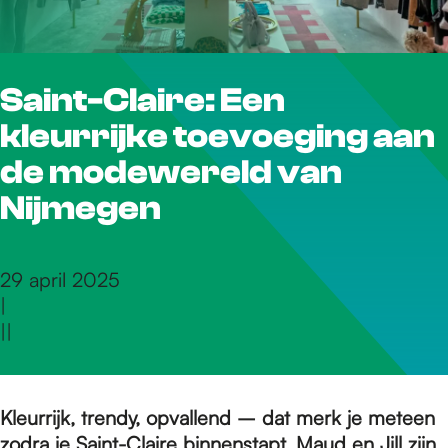
r
Saint-Claire: Een
d
kleurrijke toevoeging aan
e
de modewereld van
Nijmegen
h
29 april 2025
|
o
|
|
m
Kleurrijk, trendy, opvallend – dat merk je meteen
zodra je
Saint-Claire
binnenstapt. Maud en Jill zijn