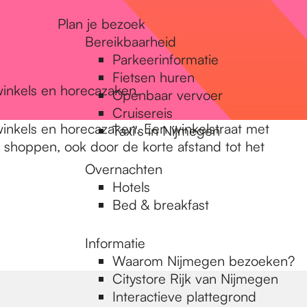
Plan je bezoek
Bereikbaarheid
Parkeerinformatie
Fietsen huren
winkels en horecazaken.
Openbaar vervoer
Cruisereis
winkels en horecazaken. Een winkelstraat met
Taxi's in Nijmegen
je shoppen, ook door de korte afstand tot het
Overnachten
Hotels
Bed & breakfast
Informatie
Waarom Nijmegen bezoeken?
Citystore Rijk van Nijmegen
Interactieve plattegrond