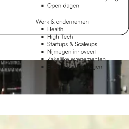
Open dagen
Werk & ondernemen
Health
High Tech
Startups & Scaleups
Nijmegen innoveert
Zakelijke evenementen
Expat life in Nijmegen