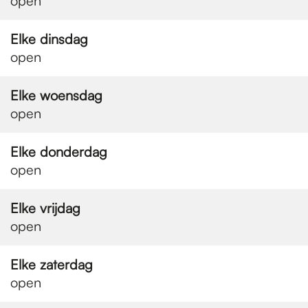
e
open
Elke dinsdag
p
open
Elke woensdag
a
open
g
Elke donderdag
open
e
Elke vrijdag
open
Elke zaterdag
open