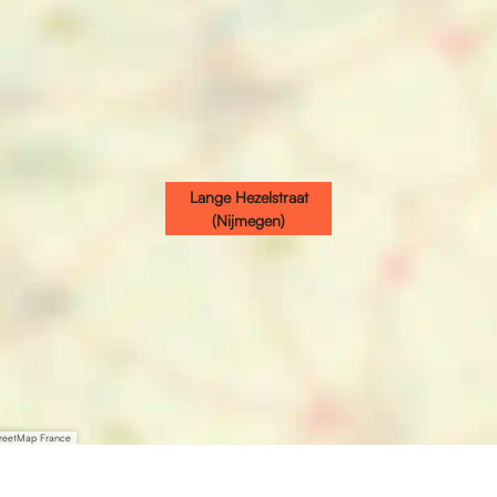
Lange Hezelstraat
(Nijmegen)
treetMap France