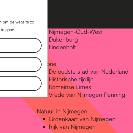
Nijmegen-Oost
Nijmegen-Midden
Z
K
Nijmegen-Zuid
o
a
M
jn om de website zo
Nijmegen-Nieuw-West
e
a
 te gaan.
e
Nijmegen-Oud-West
k
r
Dukenburg
n
e
t
Lindenholt
u
n
Historie
De oudste stad van Nederland
Historische tijdlijn
Romeinse Limes
Vrede van Nijmegen Penning
Natuur in Nijmegen
Groenkaart van Nijmegen
Rijk van Nijmegen