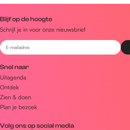
Blijf op de hoogte
Schrijf je in voor onze nieuwsbrief
E
-
m
Snel naar
a
Uitagenda
i
Ontdek
l
a
Zien & doen
d
Plan je bezoek
r
e
Volg ons op social media