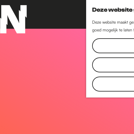
Deze website 
Deze website maakt geb
goed mogelijk te laten
G
a
n
a
a