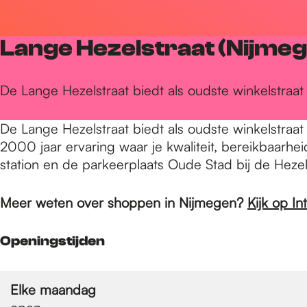
r
Lange Hezelstraat (Nijme
d
De Lange Hezelstraat biedt als oudste winkelstraa
e
De Lange Hezelstraat biedt als oudste winkelstraa
2000 jaar ervaring waar je kwaliteit, bereikbaarhei
h
station en de parkeerplaats Oude Stad bij de Hezel
Meer weten over shoppen in Nijmegen?
Kijk op I
o
Openingstijden
m
Elke maandag