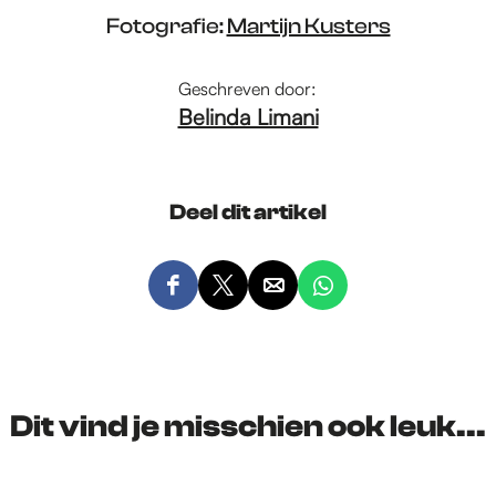
Fotografie:
Martijn Kusters
Geschreven door:
Belinda Limani
Deel dit artikel
D
D
D
D
e
e
e
e
e
e
e
e
l
l
l
l
d
d
d
d
Dit vind je misschien ook leuk...
e
e
e
e
z
z
z
z