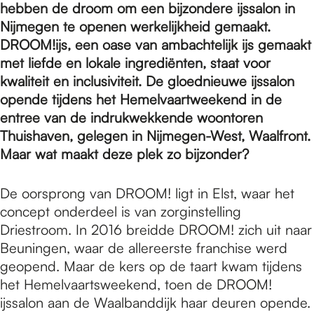
e
hebben de droom om een bijzondere ijssalon in
Nijmegen te openen werkelijkheid gemaakt.
DROOM!ijs, een oase van ambachtelijk ijs gemaakt
p
met liefde en lokale ingrediënten, staat voor
kwaliteit en inclusiviteit. De gloednieuwe ijssalon
a
opende tijdens het Hemelvaartweekend in de
entree van de indrukwekkende woontoren
Thuishaven, gelegen in Nijmegen-West, Waalfront.
g
Maar wat maakt deze plek zo bijzonder?
De oorsprong van DROOM! ligt in Elst, waar het
e
concept onderdeel is van zorginstelling
Driestroom. In 2016 breidde DROOM! zich uit naar
Beuningen, waar de allereerste franchise werd
geopend. Maar de kers op de taart kwam tijdens
het Hemelvaartsweekend, toen de DROOM!
ijssalon aan de Waalbanddijk haar deuren opende.