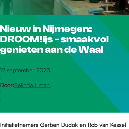
r
Nieuw in Nijmegen:
d
DROOM!ijs - smaakvol
e
genieten aan de Waal
h
12 september 2023
|
Door:
Belinda Limani
o
|
|
m
Initiatiefnemers Gerben Dudok en Rob van Kessel