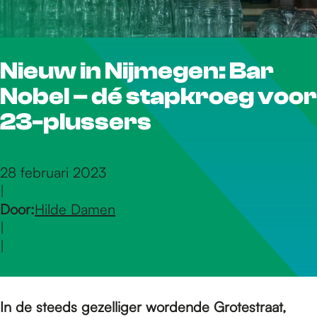
r
Nieuw in Nijmegen: Bar
d
Nobel – dé stapkroeg voor
e
23-plussers
h
28 februari 2023
|
Door:
Hilde Damen
o
|
|
m
In de steeds gezelliger wordende Grotestraat,