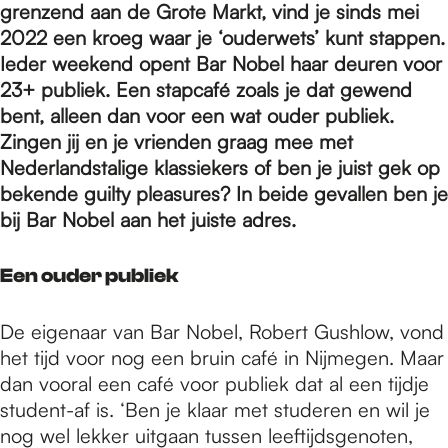
e
grenzend aan de Grote Markt, vind je sinds mei
2022 een kroeg waar je ‘ouderwets’ kunt stappen.
Ieder weekend opent Bar Nobel haar deuren voor
p
23+ publiek. Een stapcafé zoals je dat gewend
bent, alleen dan voor een wat ouder publiek.
a
Zingen jij en je vrienden graag mee met
Nederlandstalige klassiekers of ben je juist gek op
bekende guilty pleasures? In beide gevallen ben je
g
bij Bar Nobel aan het juiste adres.
Een ouder publiek
e
De eigenaar van Bar Nobel, Robert Gushlow, vond
het tijd voor nog een bruin café in Nijmegen. Maar
dan vooral een café voor publiek dat al een tijdje
student-af is. ‘Ben je klaar met studeren en wil je
nog wel lekker uitgaan tussen leeftijdsgenoten,