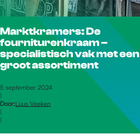
r
Marktkramers: De
d
fourniturenkraam –
e
specialistisch vak met een
groot assortiment
h
5 september 2024
|
o
Door:
Luus Veeken
|
m
|