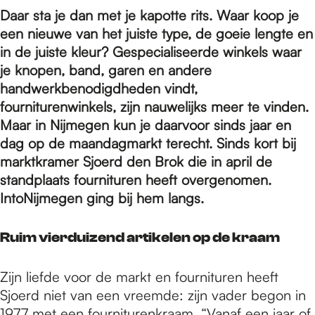
e
Daar sta je dan met je kapotte rits. Waar koop je
een nieuwe van het juiste type, de goeie lengte en
p
in de juiste kleur? Gespecialiseerde winkels waar
je knopen, band, garen en andere
handwerkbenodigdheden vindt,
a
fourniturenwinkels, zijn nauwelijks meer te vinden.
Maar in Nijmegen kun je daarvoor sinds jaar en
dag op de maandagmarkt terecht. Sinds kort bij
g
marktkramer Sjoerd den Brok die in april de
standplaats fournituren heeft overgenomen.
e
IntoNijmegen ging bij hem langs.
Ruim vierduizend artikelen op de kraam
Zijn liefde voor de markt en fournituren heeft
Sjoerd niet van een vreemde: zijn vader begon in
1977 met een fourniturenkraam. “Vanaf een jaar of