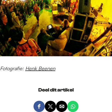
Fotografie:
Henk Beenen
Deel dit artikel
D
D
D
D