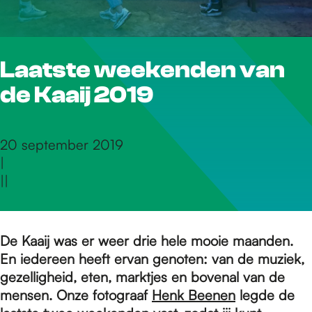
r
Laatste weekenden van
d
de Kaaij 2019
e
20 september 2019
|
h
|
|
o
De Kaaij was er weer drie hele mooie maanden.
En iedereen heeft ervan genoten: van de muziek,
m
gezelligheid, eten, marktjes en bovenal van de
mensen. Onze fotograaf
Henk Beenen
legde de