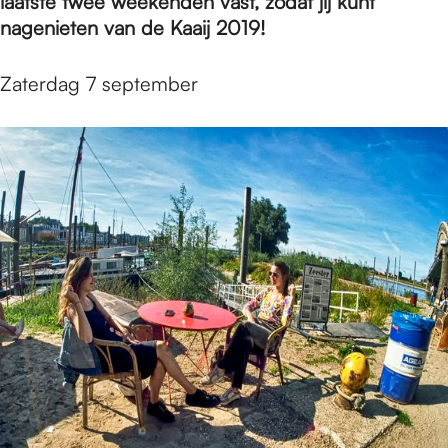
e
laatste twee weekenden vast, zodat jij kunt
nagenieten van de Kaaij 2019!
p
Zaterdag 7 september
a
g
e