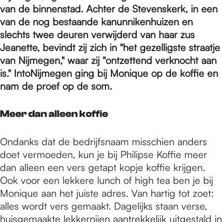
e
van de binnenstad. Achter de Stevenskerk, in een
van de nog bestaande kanunnikenhuizen en
p
slechts twee deuren verwijderd van haar zus
Jeanette, bevindt zij zich in "het gezelligste straatje
van Nijmegen," waar zij "ontzettend verknocht aan
a
is." IntoNijmegen ging bij Monique op de koffie en
nam de proef op de som.
g
Meer dan alleen koffie
e
Ondanks dat de bedrijfsnaam misschien anders
doet vermoeden, kun je bij Philipse Koffie meer
dan alleen een vers getapt kopje koffie krijgen.
Ook voor een lekkere lunch of high tea ben je bij
Monique aan het juiste adres. Van hartig tot zoet:
alles wordt vers gemaakt. Dagelijks staan verse,
huisgemaakte lekkernijen aantrekkelijk uitgestald in