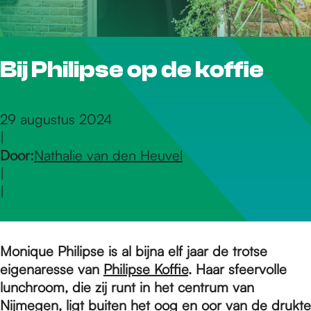
r
Bij Philipse op de koffie
d
e
29 augustus 2024
|
Door:
Nathalie van den Heuvel
h
|
|
o
Monique Philipse is al bijna elf jaar de trotse
m
eigenaresse van
Philipse Koffie
. Haar sfeervolle
lunchroom, die zij runt in het centrum van
Nijmegen, ligt buiten het oog en oor van de drukte