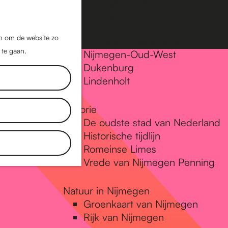
Nijmegen-Oost
Nijmegen-Midden
Z
K
Nijmegen-Zuid
o
a
M
jn om de website zo
Nijmegen-Nieuw-West
e
a
 te gaan.
e
Nijmegen-Oud-West
k
r
Dukenburg
n
e
t
Lindenholt
u
n
Historie
De oudste stad van Nederland
Historische tijdlijn
Romeinse Limes
Vrede van Nijmegen Penning
Natuur in Nijmegen
Groenkaart van Nijmegen
Rijk van Nijmegen