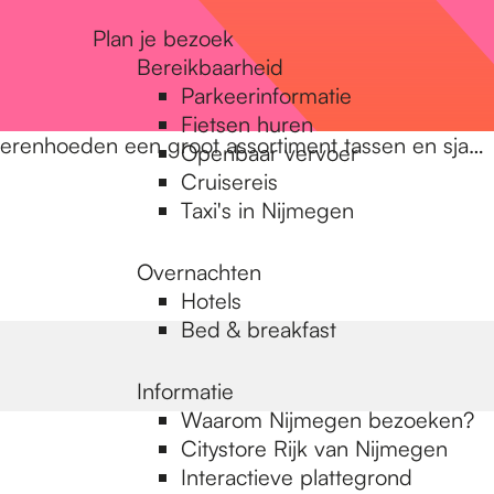
Plan je bezoek
Bereikbaarheid
Parkeerinformatie
Fietsen huren
herenhoeden een groot assortiment tassen en sja…
Openbaar vervoer
Cruisereis
Taxi's in Nijmegen
Overnachten
Hotels
Bed & breakfast
Informatie
Waarom Nijmegen bezoeken?
Citystore Rijk van Nijmegen
Interactieve plattegrond