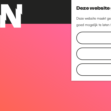
Deze website 
Deze website maakt geb
goed mogelijk te laten
G
a
n
a
a