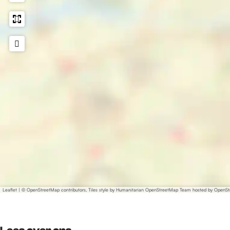
Leaflet
|
© OpenStreetMap contributors, Tiles style by Humanitarian OpenStreetMap Team hosted by OpenS