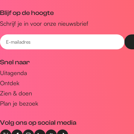
Blijf op de hoogte
Schrijf je in voor onze nieuwsbrief
E
-
m
Snel naar
a
Uitagenda
i
Ontdek
l
a
Zien & doen
d
Plan je bezoek
r
e
Volg ons op social media
s