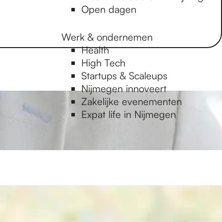
Open dagen
Werk & ondernemen
Health
High Tech
Startups & Scaleups
Nijmegen innoveert
Zakelijke evenementen
Expat life in Nijmegen