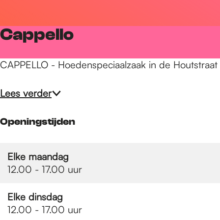
r
Cappello
d
CAPPELLO - Hoedenspeciaalzaak in de Houtstraat 
e
Lees verder
h
Openingstijden
o
Elke maandag
12.00 - 17.00 uur
m
Elke dinsdag
12.00 - 17.00 uur