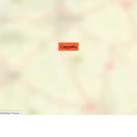
Cappello
treetMap France