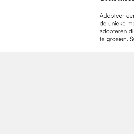
e
Adopteer ee
p
de unieke mo
adopteren di
te groeien. 
a
g
e