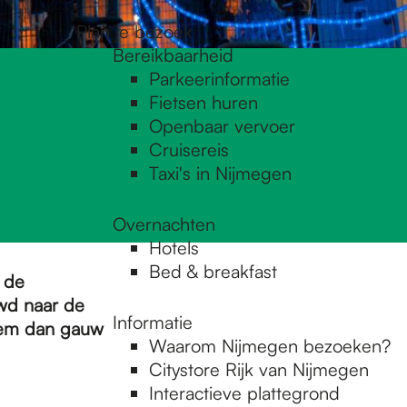
Plan je bezoek
Bereikbaarheid
Parkeerinformatie
Fietsen huren
Openbaar vervoer
Cruisereis
Taxi's in Nijmegen
Overnachten
Hotels
Bed & breakfast
 de
uwd naar de
Informatie
eem dan gauw
Waarom Nijmegen bezoeken?
Citystore Rijk van Nijmegen
Interactieve plattegrond