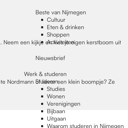
Beste van Nijmegen
Cultuur
Eten & drinken
Shoppen
Activiteiten
Neem een kijkje en kies je eigen kerstboom uit
Nieuwsbrief
Werk & studeren
Studeren
te Nordmann of liever een klein boompje? Ze
Studies
Wonen
Verenigingen
Bijbaan
Uitgaan
Waarom studeren in Nijmegen