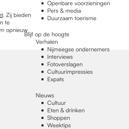
Openbare voorzieningen
Pers & media
nt
. Zij bieden
Duurzaam toerisme
m te
 om opnieuw
Blijf op de hoogte
Verhalen
Nijmeegse ondernemers
Interviews
Fotoverslagen
Cultuurimpressies
Expats
Nieuws
Cultuur
Eten & drinken
Shoppen
Weektips