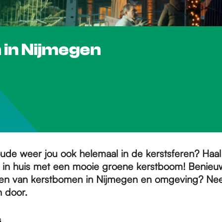
 in Nijmegen
oude weer jou ook helemaal in de kerstsferen? Haal
id in huis met een mooie groene kerstboom! Benie
en van kerstbomen in Nijmegen en omgeving? N
en door.
s