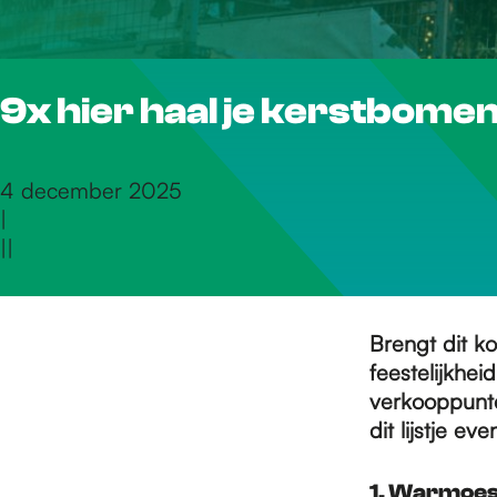
r
9x hier haal je kerstbomen
d
e
4 december 2025
|
|
|
h
o
Brengt dit k
feestelijkhe
verkooppunt
m
dit lijstje ev
1. Warmoe