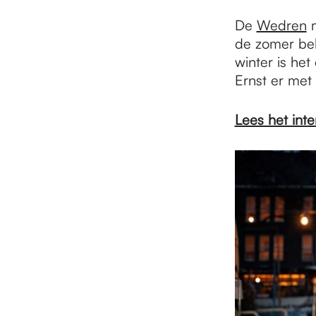
De
Wedren
m
de zomer beke
winter is he
Ernst er met
Lees het int