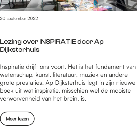
a
d
n
e
h
20 september 2022
r
e
s
t
h
Lezing over INSPIRATIE door Ap
B
u
Dijksterhuis
e
i
s
s
L
Inspiratie drijft ons voort. Het is het fundament van
i
:
e
wetenschap, kunst, literatuur, muziek en andere
e
N
z
grote prestaties. Ap Dijksterhuis legt in zijn nieuwe
n
i
i
boek uit wat inspiratie, misschien wel de mooiste
d
e
n
verworvenheid van het brein, is.
e
m
g
r
a
o
s
n
o
Meer lezen
v
h
d
v
e
u
i
e