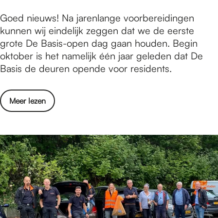
s
t
o
D
Goed nieuws! Na jarenlange voorbereidingen
t
s
e
e
kunnen wij eindelijk zeggen dat we de eerste
n
u
k
B
grote De Basis-open dag gaan houden. Begin
a
c
e
a
oktober is het namelijk één jaar geleden dat De
c
c
n
s
Basis de deuren opende voor residents.
h
e
f
i
t
s
e
s
g
e
o
Meer lezen
o
r
s
v
p
o
t
e
e
o
r
n
t
D
t
s
e
d
u
B
e
c
a
d
c
s
e
e
i