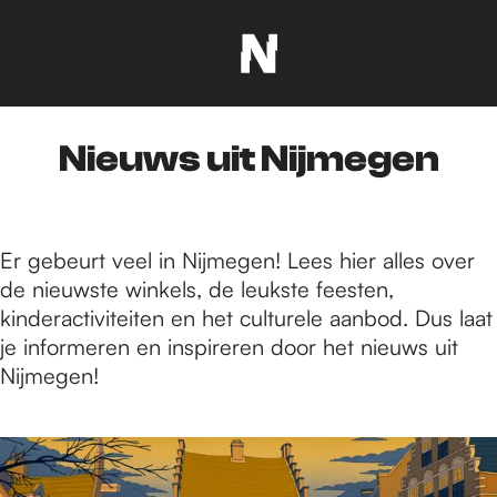
G
a
n
Nieuws uit Nijmegen
a
a
r
d
Er gebeurt veel in Nijmegen! Lees hier alles over
e
de nieuwste winkels, de leukste feesten,
h
kinderactiviteiten en het culturele aanbod. Dus laat
o
je informeren en inspireren door het nieuws uit
m
Nijmegen!
e
p
2
a
3
g
4