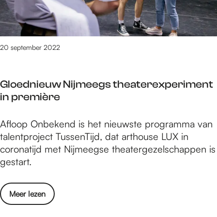
Ç
r
r
g
i
h
s
h
ç
u
h
i
e
i
u
l
20 september 2022
k
s
i
,
e
s
Y
n
Gloednieuw Nijmeegs theaterexperiment
.
e
Y
in première
.
l
ü
.
i
c
G
Afloop Onbekend is het nieuwste programma van
z
e
l
talentproject TussenTijd, dat arthouse LUX in
Ç
l
o
coronatijd met Nijmeegse theatergezelschappen is
i
K
e
gestart.
ç
o
d
e
p
n
k
a
o
Meer lezen
i
e
l
v
e
n
o