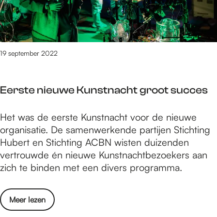
è
g
u
n
r
r
r
t
e
o
e
i
e
n
n
n
19 september 2022
o
p
e
p
r
a
h
e
Eerste nieuwe Kunstnacht groot succes
v
e
m
o
t
i
E
Het was de eerste Kunstnacht voor de nieuwe
n
N
è
e
organisatie. De samenwerkende partijen Stichting
t
i
r
r
Hubert en Stichting ACBN wisten duizenden
u
j
e
s
vertrouwde én nieuwe Kunstnachtbezoekers aan
r
m
t
zich te binden met een divers programma.
e
e
e
n
e
n
o
g
o
Meer lezen
i
p
s
v