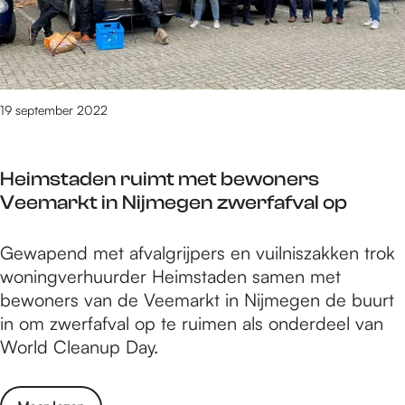
u
s
s
r
o
e
p
n
e
:
n
19 september 2022
é
t
é
d
n
Heimstaden ruimt met bewoners
e
j
Veemarkt in Nijmegen zwerfafval op
d
a
e
a
H
Gewapend met afvalgrijpers en vuilniszakken trok
u
r
e
woningverhuurder Heimstaden samen met
r
D
i
bewoners van de Veemarkt in Nijmegen de buurt
e
e
m
in om zwerfafval op te ruimen als onderdeel van
n
B
s
World Cleanup Day.
:
a
t
é
s
a
é
i