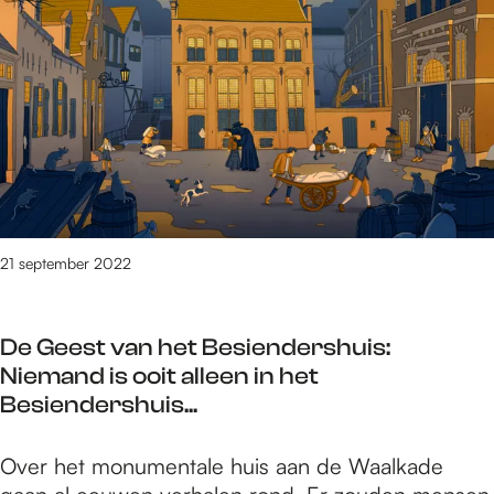
e
1
t
/
m
2
3
4
9
v
21 september 2022
a
n
3
De Geest van het Besiendershuis:
0
Niemand is ooit alleen in het
8
Besiendershuis...
9
r
D
Over het monumentale huis aan de Waalkade
e
e