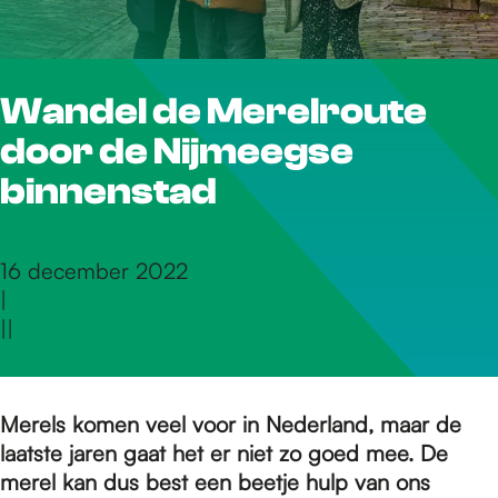
r
Wandel de Merelroute
d
door de Nijmeegse
e
binnenstad
h
16 december 2022
|
|
|
o
m
Merels komen veel voor in Nederland, maar de
laatste jaren gaat het er niet zo goed mee. De
merel kan dus best een beetje hulp van ons