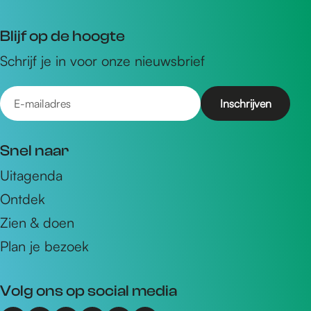
Blijf op de hoogte
Schrijf je in voor onze nieuwsbrief
E
-
m
Snel naar
a
Uitagenda
i
Ontdek
l
a
Zien & doen
d
Plan je bezoek
r
e
Volg ons op social media
s