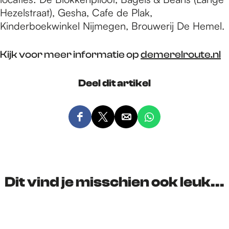
Hezelstraat), Gesha, Cafe de Plak,
Kinderboekwinkel Nijmegen, Brouwerij De Hemel.
Kijk voor meer informatie op
demerelroute.nl
Deel dit artikel
D
D
D
D
e
e
e
e
e
e
e
e
l
l
l
l
d
d
d
d
Dit vind je misschien ook leuk...
e
e
e
e
z
z
z
z
e
e
e
e
p
p
p
p